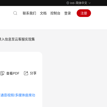
Intl-简体中文
联系我们
文档
控制台
登录
注册
录入信息至云客服实现集
分享
查看PDF
通音视频/多媒体座席功