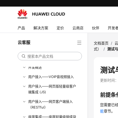
产品介绍
产品
解决方案
定价
云商店
伙伴
开发
快速入门
用户指南
云客服
文档首页
/
价格说明
式）
/
测试
开发指南
开发概述
测试
用户接入——VOIP音视频接入
更新时间
用户接入——网页版轻量级客户
端集成 (JS)
前提条
用户接入——网页客户端接入
您需要已
（RESTful）
能
章节。
座席集成——座席轻量级接续块