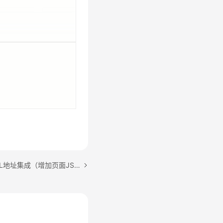
下一篇：场景三：通过URL地址集成（增加页面JS调用）