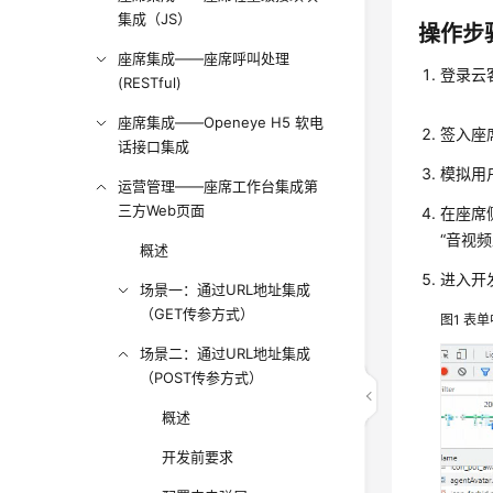
集成（JS）
操作步
座席集成——座席呼叫处理
登录云
(RESTful)
座席集成——Openeye H5 软电
签入座
话接口集成
模拟用
运营管理——座席工作台集成第
三方Web页面
在座席
“音视
概述
进入开
场景一：通过URL地址集成
（GET传参方式）
图1
表单
场景二：通过URL地址集成
（POST传参方式）
概述
开发前要求