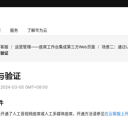
者
服务
了解华为云
云客服
/
运营管理——座席工作台集成第三方Web页面
/
场景二：通过U
与验证
与验证
：
2024-03-05 GMT+08:00
件
经开通了人工音视频座席或人工多媒体座席，开通方法请参见
在云客服上开