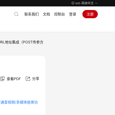
Intl-简体中文
联系我们
文档
控制台
登录
注册
RL地址集成（POST传参方
分享
查看PDF
通音视频/多媒体座席功