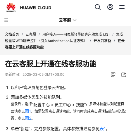
云客服
文档首页
/
云客服
/
用户接入——网页版轻量级客户端集成 (JS)
/
集成
轻量级WEB聊天控件（引入Authorization认证方式）
/
开发前准备
/
在云
客服上开通在线客服功能
产
品
在云客服上开通在线客服功能
介
绍
更新时间：
2025-03-05 GMT+08:00
快
以租户管理员角色登录云客服。
速
添加多媒体类型的技能队列。
入
登录后，选择
，多媒体技能队列配置页
“
配置中心
>
员工中心
>
技能
”
门
图1
面请参见
。如需配置点击通话功能，请同时完成点击通话技能队列的配
图2
用
置，参见
。
户
单击“新建”，完成参数配置。具体参数描述请参见
表1
。