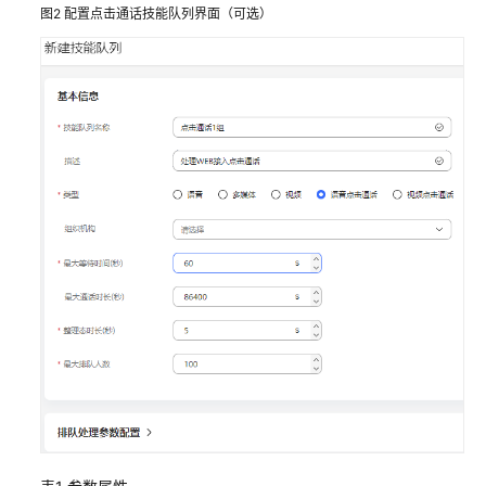
接
图2
配置点击通话技能队列界面（可选）
入
——
VOIP
音
视
频
接
入
用
户
接
入
——
网
页
版
轻
量
级