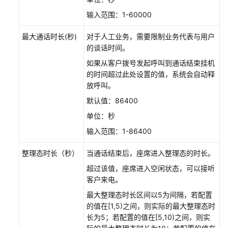
备
输入范围：1-60000
资
最大通话时长(秒)
对于人工业务，需要限制业务代表与用户
源
的谈话时间。
准
备
如果从客户拨号发起呼叫到通话结束挂机
的时间超过此处设置的值，系统会自动释
在
放呼叫。
云
默认值：86400
客
单位：秒
服
上
输入范围：1-86400
开
通
整理态时长（秒）
当通话结束后，座席进入整理态的时长。
在
超过该值，座席进入空闲状态，可以接听
线
客户来电。
客
最大整理态时长区间以5为间隔，若配置
服
的值在[1,5)之间，则实际的最大整理态时
功
长为5；若配置的值在[5,10)之间，则实
能