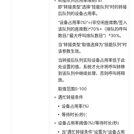
转接队列占用率限制(%)
席
即“转接类型”选择“技能队列”时的转接
集
后队列的设备占用率。
成
“设备占用率(%)”=(非空闲座席数/签入
——
该队列的座席数)*70%+（排队的呼叫
座
数目/“最大呼叫排队数目”）*30%。
席
当“转接类型”取值选择为“技能队列”时
轻
该参数生效。
量
级
当转接后队列实际设备占用率低于此
接
处设置的值，系统才允许将呼叫转移
续
到该队列中继续处理，否则呼叫将释
块
放。
集
取值范围0-100
成
遇忙转接条件
（JS）
设备占用率(%)
座
等待时长(秒)：
席
设备占用率阈值(%)/等待时长(秒)
集
成
当“遇忙转接条件”设置为“设备占用