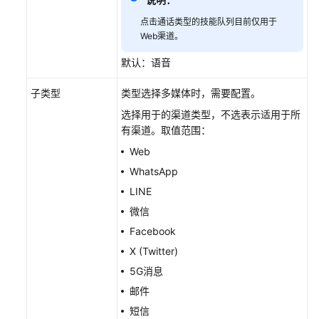
认
点击通话类型的技能队列目前仅用于
证
Web渠道。
方
式）
默认：语音
集
子类型
类型选择多媒体时，需要配置。
成
选择用于的渠道类型，不选表示适用于所
轻
有渠道。取值范围：
量
级
Web
WEB
WhatsApp
聊
LINE
天
微信
控
件
Facebook
（引
X (Twitter)
入
5G消息
Authorization
邮件
认
证
短信