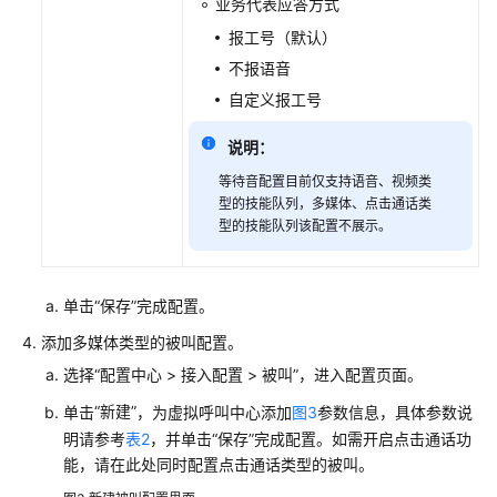
业务代表应答方式
担
报工号（默认）
不报语音
云
服
自定义报工号
务
等
说明：
级
等待音配置目前仅支持语音、视频类
协
型的技能队列，多媒体、点击通话类
议
型的技能队列该配置不展示。
（SLA）
白
单击
“保存”
完成配置。
皮
书
添加多媒体类型的被叫配置。
资
选择
“
配置中心
>
接入配置
>
被叫
”
，进入配置页面。
源
“新建”
单击
，为虚拟呼叫中心添加
图3
参数信息，具体参数说
明请参考
表2
，并单击“保存”完成配置。如需开启点击通话功
支
能，请在此处同时配置点击通话类型的被叫。
持
区