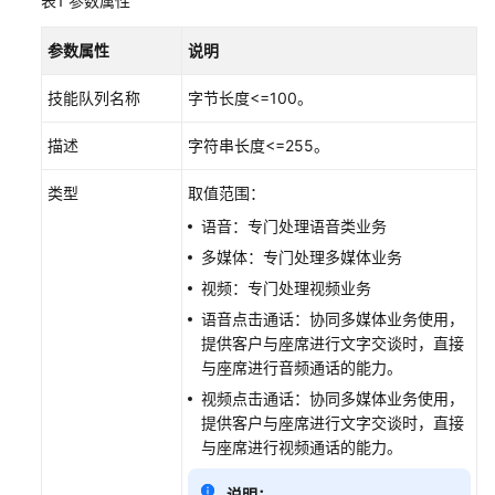
表1
参数属性
客
户
参数属性
说明
端
集
技能队列名称
字节长度<=100。
成
(JS)
描述
字符串长度<=255。
集
类型
取值范围：
成
语音：专门处理语音类业务
轻
多媒体：专门处理多媒体业务
量
视频：专门处理视频业务
级
WEB
语音点击通话：协同多媒体业务使用，
聊
提供客户与座席进行文字交谈时，直接
天
与座席进行音频通话的能力。
控
视频点击通话：协同多媒体业务使用，
件
提供客户与座席进行文字交谈时，直接
（引
与座席进行视频通话的能力。
入
Token
说明：