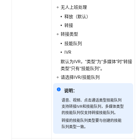
口
无人上班处理
集
成
释放（默认）
转接
运
转接类型
营
技能队列
管
理
IVR
——
默认为IVR，“类型”为“多媒体”时“转接
座
类型”只有“技能队列”。
席
请选择IVR/技能队列
工
作
说明：
台
集
语音、视频、点击通话类型技能队列
成
支持转接IVR和技能队列，多媒体类型
的技能队列仅支持转接技能队列。
第
三
转接的技能队列类型要与创建的技能
方
队列类型一致。
Web