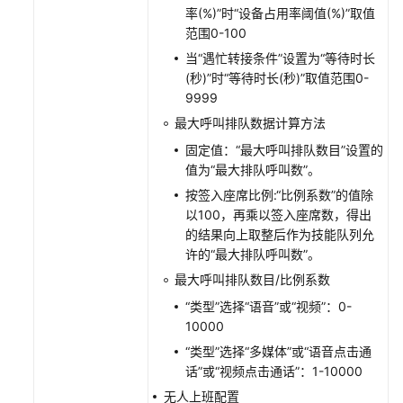
——
率(%)”时“设备占用率阈值(%)”取值
座
范围0-100
席
当“遇忙转接条件”设置为“等待时长
呼
(秒)”时“等待时长(秒)”取值范围0-
叫
9999
处
最大呼叫排队数据计算方法
理
固定值：“最大呼叫排队数目”设置的
(RESTful)
值为“最大排队呼叫数”。
座
按签入座席比例:“比例系数”的值除
席
以100，再乘以签入座席数，得出
集
的结果向上取整后作为技能队列允
成
许的“最大排队呼叫数”。
——
最大呼叫排队数目/比例系数
Openeye
“类型”选择“语音”或“视频”：0-
H5
10000
软
电
“类型”选择“多媒体”或“语音点击通
话
话”或“视频点击通话”：1-10000
接
无人上班配置