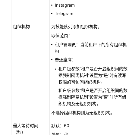
方
Instagram
式）
Telegram
概
组织机构
为技能队列添加组织机构。
述
取值范围：
集
租户管理员：当前租户下的所有组织机
成
构
原
普通座席：
理
租户级参数“租户是否开启组织间的数
据强制隔离机制”设置为“是”时有读写
集
权限的可访问组织机构。
成
步
租户级参数“租户是否开启组织间的数
骤
据强制隔离机制”设置为“否”时所有组
织机构及无组织机构。
开
不选择组织机构则为无组织机构。
发
前
最大等待时间
默认：60
准
（秒）
单位：秒