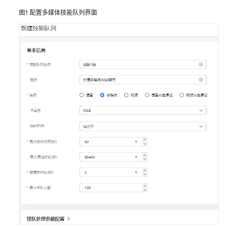
指
南
图1
配置多媒体技能队列界面
价
格
说
明
开
发
指
南
开
发
概
述
用
户