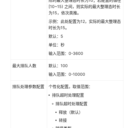
际的最大整理态时长为10；若配置的值在
[10~15) 之间，则实际的最大整理态时长
集
为15，依次类推。
成
开
示例：此处配置为12，实际的最大整理态
发
时长为15。
默认：5
测
单位：秒
试
与
输入范围：0-3600
验
证
最大排队人数
默认：100
输入范围：0-10000
常
见
排队处理参数配置
个性化配置。取值范围：
问
排队超时处理配置
题
排队超时处理配置
第
释放（默认）
三
转接
方