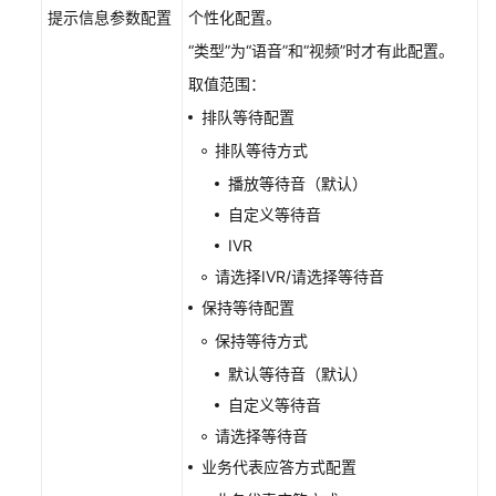
页
提示信息参数配置
个性化配置。
面
“类型”为“语音”和“视频”时才有此配置。
API
取值范围：
参
排队等待配置
考
排队等待方式
常
播放等待音（默认）
见
自定义等待音
问
IVR
题
请选择IVR/请选择等待音
保持等待配置
通
保持等待方式
用
参
默认等待音（默认）
考
自定义等待音
请选择等待音
责
业务代表应答方式配置
任
共