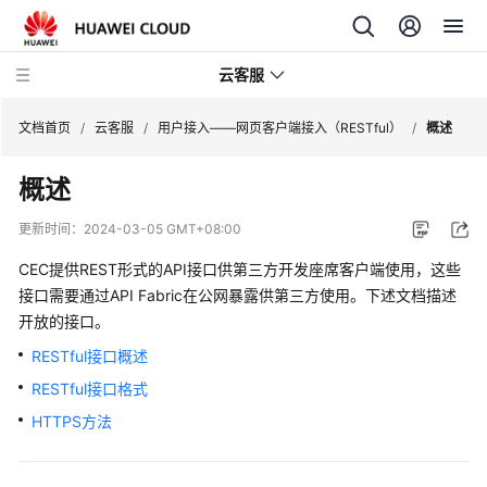
云客服
文档首页
/
云客服
/
用户接入——网页客户端接入（RESTful）
/
概述
概述
产
品
更新时间：
2024-03-05 GMT+08:00
介
绍
CEC提供REST形式的API接口供第三方开发座席客户端使用，这些
接口需要通过API Fabric在公网暴露供第三方使用。下述文档描述
快
开放的接口。
速
RESTful接口概述
入
RESTful接口格式
门
HTTPS方法
用
户