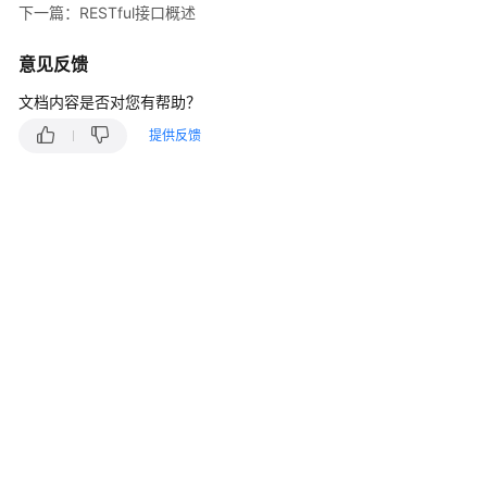
指
下一篇：RESTful接口概述
南
意见反馈
价
格
文档内容是否对您有帮助？
说
提供反馈
明
开
发
指
南
开
发
概
述
用
户