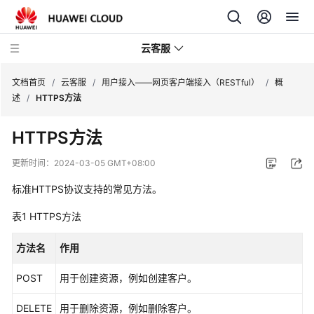
云客服
文档首页
/
云客服
/
用户接入——网页客户端接入（RESTful）
/
概
述
/
HTTPS方法
产
HTTPS方法
品
介
更新时间：
2024-03-05 GMT+08:00
绍
标准HTTPS协议支持的常见方法。
快
表1
HTTPS方法
速
入
方法名
作用
门
POST
用于创建资源，例如创建客户。
用
户
DELETE
用于删除资源，例如删除客户。