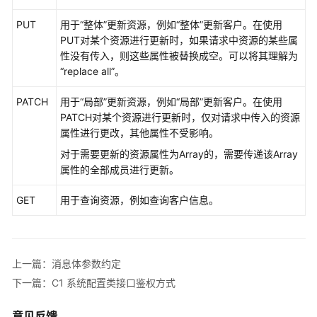
指
南
PUT
用于“整体”更新资源，例如“整体”更新客户。在使用
PUT对某个资源进行更新时，如果请求中资源的某些属
价
性没有传入，则这些属性被替换成空。可以将其理解为
格
“replace all”。
说
明
PATCH
用于“局部”更新资源，例如“局部”更新客户。在使用
PATCH对某个资源进行更新时，仅对请求中传入的资源
开
属性进行更改，其他属性不受影响。
发
对于需要更新的资源属性为Array的，需要传递该Array
指
属性的全部成员进行更新。
南
GET
用于查询资源，例如查询客户信息。
开
发
概
述
上一篇：消息体参数约定
下一篇：C1 系统配置类接口鉴权方式
用
户
意见反馈