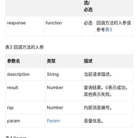
接
选/
入
必选
——
VOIP
response
function
必选
回调方法的入参请
音
参考
表3
视
频
表3
回调方法的入参
接
入
参数名
类型
描述
用
description
String
当前请求描述。
户
接
result
Number
查询结果。0表示成功，
入
其他表示失败。
——
网
rsp
Number
内部消息编号。
页
版
param
Param
音量信息。
轻
量
级