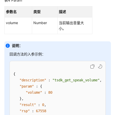
表4
Param
客
户
参数名
类型
描述
端
集
volume
Number
当前输出音量大
成
小。
(JS)
用
说明：
户
回调方法的入参示例：
接
入
——
网
{
页
"description"
:
"tsdk_get_speak_volume"
,
客
"param"
:
{
户
"volume"
:
80
端
}
,
接
"result"
:
0
,
入
"rsp"
:
67558
（RESTful）