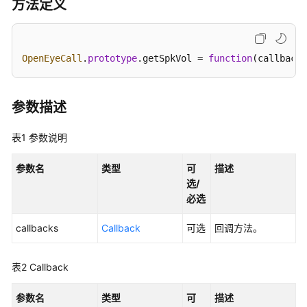
指
方法定义
南
价
OpenEyeCall
.
prototype
.
getSpkVol
 = 
function
(
callbacks
格
说
明
参数描述
开
表1
参数说明
发
指
参数名
类型
可
描述
南
选/
必选
开
发
callbacks
Callback
可选
回调方法。
概
述
表2
Callback
用
户
参数名
类型
可
描述