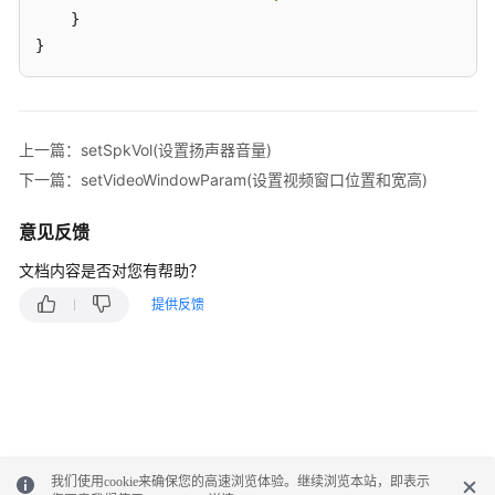
集
    }

成
}
——
座
席
呼
上一篇：setSpkVol(设置扬声器音量)
叫
处
下一篇：setVideoWindowParam(设置视频窗口位置和宽高)
理
(RESTful)
意见反馈
文档内容是否对您有帮助？
座
席
提供反馈
集
成
——
Openeye
H5
软
电
我们使用cookie来确保您的高速浏览体验。继续浏览本站，即表示