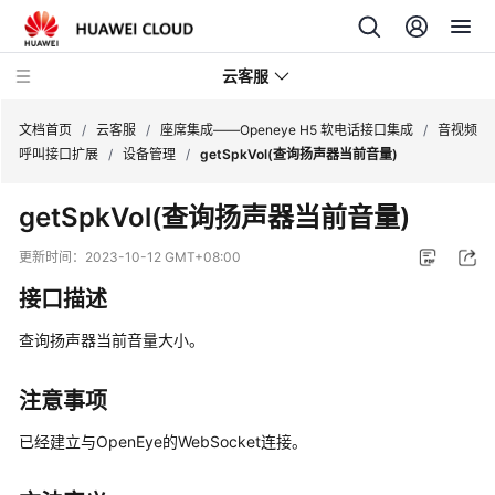
云客服
文档首页
/
云客服
/
座席集成——Openeye H5 软电话接口集成
/
音视频
呼叫接口扩展
/
设备管理
/
getSpkVol(查询扬声器当前音量)
产
getSpkVol(查询扬声器当前音量)
品
介
更新时间：
2023-10-12 GMT+08:00
绍
接口描述
快
查询扬声器当前音量大小。
速
入
门
注意事项
已经建立与OpenEye的WebSocket连接。
用
户