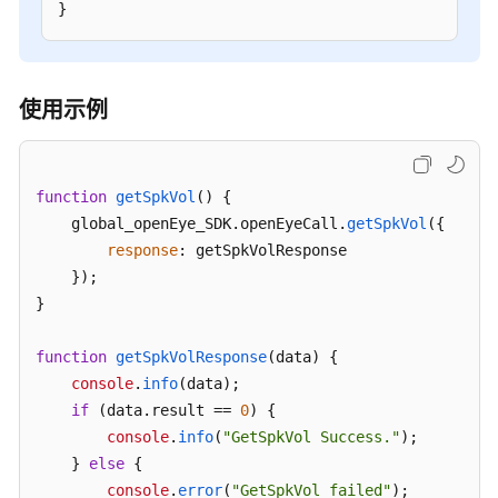
}
座
席
集
使用示例
成
——
座
席
function
getSpkVol
(
) {

轻
    global_openEye_SDK.
openEyeCall
.
getSpkVol
({

量
response
: getSpkVolResponse

级
    });

接
}

续
块
function
集
getSpkVolResponse
(
data
) {

成
console
.
info
(data);

（JS）
if
 (data.
result
 == 
0
) {

console
.
info
(
"GetSpkVol Success."
);

座
    } 
else
 {

席
console
.
error
(
"GetSpkVol failed"
);
