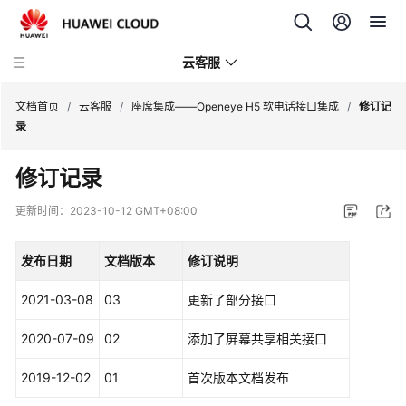
云客服
文档首页
/
云客服
/
座席集成——Openeye H5 软电话接口集成
/
修订记
录
产
修订记录
品
介
更新时间：
2023-10-12 GMT+08:00
绍
发布日期
文档版本
修订说明
快
速
2021-03-08
03
更新了部分接口
入
门
2020-07-09
02
添加了屏幕共享相关接口
用
2019-12-02
01
首次版本文档发布
户