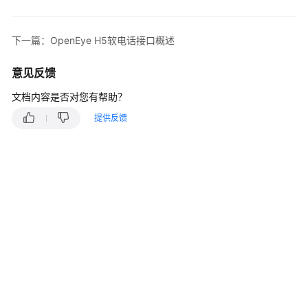
指
南
下一篇：OpenEye H5软电话接口概述
价
格
意见反馈
说
明
文档内容是否对您有帮助？
提供反馈
开
发
指
南
开
发
概
述
用
户