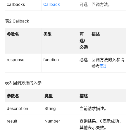
接
callbacks
Callback
可选
回调方法。
入
——
VOIP
表2
Callback
音
视
参数名
类型
可
描述
频
选/
接
必选
入
response
function
必选
回调方法的入参请
用
参考
表3
户
接
表3
回调方法的入参
入
——
参数名
类型
描述
网
页
description
String
当前请求描述。
版
轻
result
Number
查询结果。0表示成功，
量
其他表示失败。
级