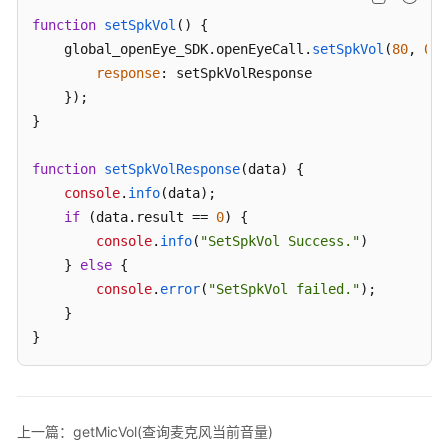
function
setSpkVol
(
) {

座
    global_openEye_SDK.
openEyeCall
.
setSpkVol
(
80
, 
0
, 
席
response
: setSpkVolResponse

集
    });

成
}

——
座
席
function
setSpkVolResponse
(
data
) {

轻
console
.
info
(data);

量
if
 (data.
result
 == 
0
) {

级
console
.
info
(
"SetSpkVol Success."
)

接
    } 
else
 {

续
console
.
error
(
"SetSpkVol failed."
);

块
    }

集
}
成
（JS）
座
上一篇：getMicVol(查询麦克风当前音量)
席