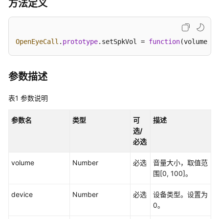
指
方法定义
南
价
OpenEyeCall
.
prototype
.
setSpkVol
 = 
function
(
volume, d
格
说
明
参数描述
开
表1
参数说明
发
指
参数名
类型
可
描述
南
选/
必选
开
发
volume
Number
必选
音量大小，取值范
概
围[0, 100]。
述
device
Number
必选
设备类型。设置为
用
0。
户