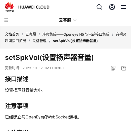
云客服
文档首页
/
云客服
/
座席集成——Openeye H5 软电话接口集成
/
音视频
呼叫接口扩展
/
设备管理
/
setSpkVol(设置扬声器音量)
产
setSpkVol(设置扬声器音量)
品
介
更新时间：
2023-10-12 GMT+08:00
绍
接口描述
快
设置扬声器音量大小。
速
入
门
注意事项
已经建立与OpenEye的WebSocket连接。
用
户