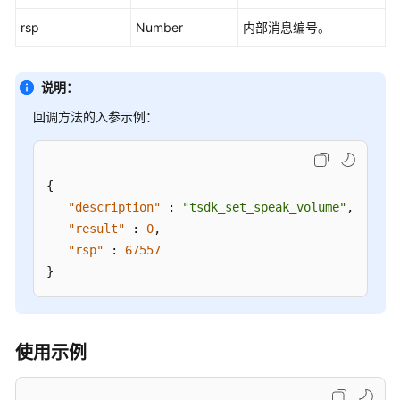
客
rsp
Number
内部消息编号。
户
端
集
说明：
成
(JS)
回调方法的入参示例：
用
户
{
接
"description"
:
"tsdk_set_speak_volume"
,
入
"result"
:
0
,
——
"rsp"
:
67557
网
}
页
客
户
端
使用示例
接
入
（RESTful）