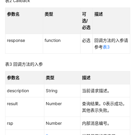
表2
Callback
接
入
——
参数名
类型
可
描述
VOIP
选/
音
必选
视
response
频
function
必选
回调方法的入参请
接
参考
表3
入
表3
回调方法的入参
用
户
参数名
类型
描述
接
入
description
String
当前请求描述。
——
网
result
Number
查询结果。0表示成功，
页
其他表示失败。
版
轻
rsp
Number
内部消息编号。
量
级