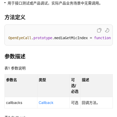
指
用于接口测试或产品调试，实际产品业务场景中无需调用。
南
方法定义
价
格
说
明
OpenEyeCall
.
prototype
.
mediaGetMicIndex
 = 
function
(
ca
开
发
参数描述
指
南
表1
参数说明
开
参数名
类型
可
描述
发
选/
概
必选
述
callbacks
Callback
可选
回调方法。
用
户