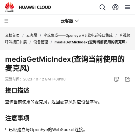
云客服
文档首页
/
云客服
/
座席集成——Openeye H5 软电话接口集成
/
音视频
呼叫接口扩展
/
设备管理
/
mediaGetMicIndex(查询当前使用的麦克风)
产
mediaGetMicIndex(查询当前使用的
品
麦克风)
介
绍
更新时间：
2023-10-12 GMT+08:00
快
接口描述
速
入
查询当前使用的麦克风，返回麦克风对应设备序号。
门
注意事项
用
户
已经建立与OpenEye的WebSocket连接。