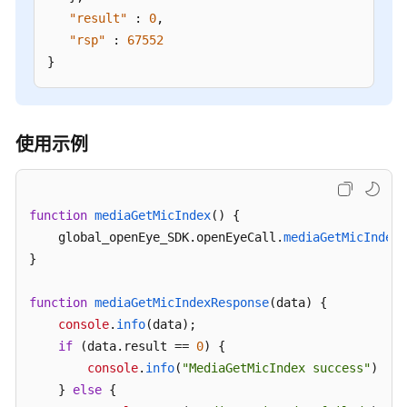
"result"
:
0
,
座
"rsp"
:
67552
席
}
集
成
——
座
使用示例
席
轻
量
级
function
mediaGetMicIndex
(
) {

接
    global_openEye_SDK.
openEyeCall
.
mediaGetMicIndex
(
续
}

块
集
function
mediaGetMicIndexResponse
(
data
) {

成
console
.
info
(data);

（JS）
if
 (data.
result
 == 
0
) {

console
.
info
(
"MediaGetMicIndex success"
)

座
    } 
else
 {

席