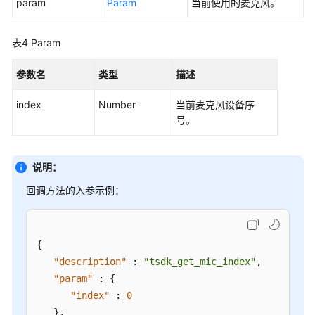
param
Param
当前使用的麦克风。
客
户
表4
Param
端
集
参数名
成
类型
描述
(JS)
index
Number
当前麦克风设备序
号。
用
户
接
说明：
入
——
回调方法的入参示例：
网
页
客
{
户
端
"description"
:
"tsdk_get_mic_index"
,
接
"param"
:
{
入
"index"
:
0
（RESTful）
}
,