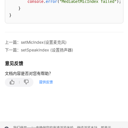
console
.
error
(
"MediaGetMicIndex failed"
);

集
    }

成
——
}
座
席
呼
叫
上一篇：setMicIndex(设置麦克风)
处
下一篇：setSpeakIndex (设置扬声器)
理
(RESTful)
意见反馈
座
文档内容是否对您有帮助？
席
提供反馈
集
成
——
Openeye
H5
软
电
我们使用cookie来确保您的高速浏览体验。继续浏览本站，即表示