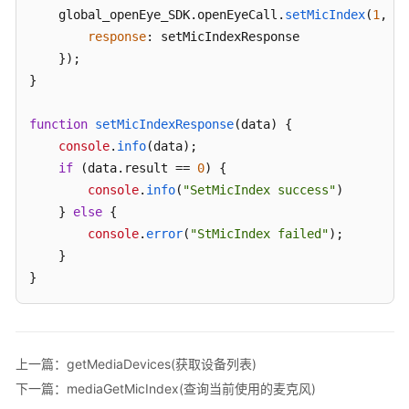
    global_openEye_SDK.
openEyeCall
.
setMicIndex
(
1
, {

座
response
: setMicIndexResponse

席
    });

集
}

成
——
function
setMicIndexResponse
(
data
) {

座
console
.
info
(data);

席
if
 (data.
result
 == 
0
) {

轻
console
.
info
(
"SetMicIndex success"
)

量
    } 
else
 {

级
接
console
.
error
(
"StMicIndex failed"
);

续
    }

块
}
集
成
（JS）
上一篇：getMediaDevices(获取设备列表)
座
下一篇：mediaGetMicIndex(查询当前使用的麦克风)
席