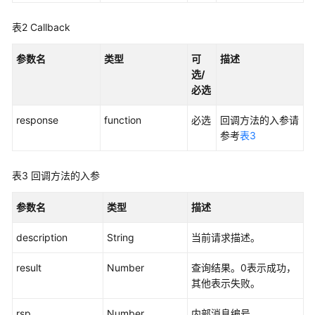
接
入
表2
Callback
——
VOIP
参数名
类型
可
描述
音
选/
视
必选
频
接
response
function
必选
回调方法的入参请
入
参考
表3
用
户
表3
回调方法的入参
接
入
参数名
类型
描述
——
网
description
String
当前请求描述。
页
版
result
Number
查询结果。0表示成功，
轻
其他表示失败。
量
级
rsp
Number
内部消息编号。