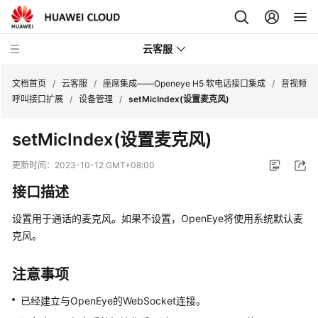
云客服
文档首页
/
云客服
/
座席集成——Openeye H5 软电话接口集成
/
音视频
呼叫接口扩展
/
设备管理
/
setMicIndex(设置麦克风)
产
setMicIndex(设置麦克风)
品
介
更新时间：
2023-10-12 GMT+08:00
绍
接口描述
快
设置用于通话的麦克风。如果不设置，OpenEye将使用系统默认麦
速
克风。
入
门
注意事项
用
已经建立与OpenEye的WebSocket连接。
户