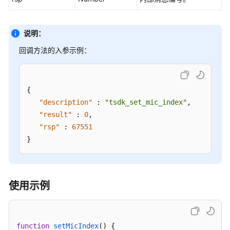
客
户
端
说明：
集
回调方法的入参示例：
成
(JS)
用
{
户
"description"
:
"tsdk_set_mic_index"
,
接
"result"
:
0
,
入
"rsp"
:
67551
——
}
网
页
客
户
使用示例
端
接
入
（RESTful）
function
setMicIndex
(
) {
