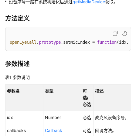
指
设备序号一般在系统初始化后通过
getMediaDevice
获取。
南
方法定义
价
格
说
明
OpenEyeCall
.
prototype
.
setMicIndex
 = 
function
(
idx, ca
开
发
参数描述
指
南
表1
参数说明
开
参数名
类型
可
描述
发
选/
概
必选
述
idx
Number
必选
麦克风设备序号。
用
户
callbacks
Callback
可选
回调方法。