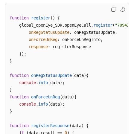
集
成
——
function
register
(
) {

座
    global_openEye_SDK.
openEyeCall
.
register
(
"70942@e
席
onRegStatusUpdate
: onRegStatusUpdate,

呼
onForceUnReg
: onForceUnRegInfo,

叫
response
: registerResponse

处
    });

理
}

(RESTful)
座
function
onRegStatusUpdate
(
data
){

席
console
.
info
(data);

集
成
function
onForceUnReg
(
data
){

——
console
.
info
(data);

Openeye
}

H5
软
function
registerResponse
(
data
) {

电
if
 (data.
result
 == 
0
) {
