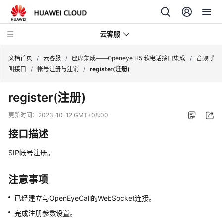
云客服
文档首页
/
云客服
/
座席集成——Openeye H5 软电话接口集成
/
音频呼
叫接口
/
帐号注册与注销
/
register(注册)
产
register(注册)
品
介
更新时间：
2023-10-12 GMT+08:00
绍
接口描述
快
SIP帐号注册。
速
入
门
注意事项
已经建立与OpenEyeCall的WebSocket连接。
用
户
完成注册参数设置。