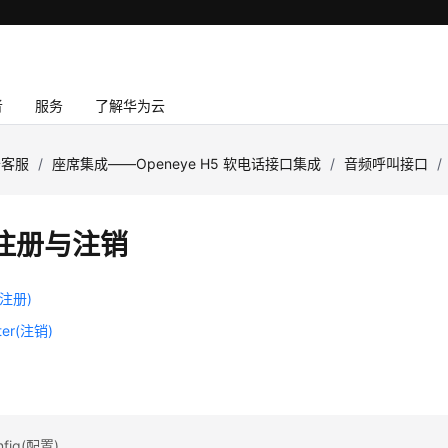
者
服务
了解华为云
云客服
/
座席集成——Openeye H5 软电话接口集成
/
音频呼叫接口
/
注册与注销
r(注册)
ter(注销)
fig(配置)