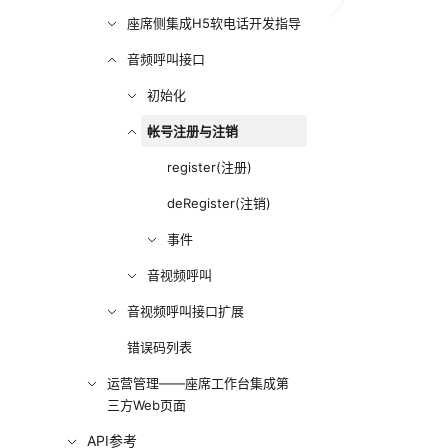
座席侧集成H5软电话开发指导
音频呼叫接口
初始化
帐号注册与注销
register(注册)
deRegister(注销)
事件
音视频呼叫
音视频呼叫接口扩展
错误码列表
运营管理——座席工作台集成第
三方Web页面
API参考