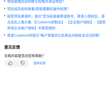
入
项目管理员如何移交权限并退出项目？
门
项目成员如何查看/获取需要的操作权限？
接受项目邀请时，提示“您当前是被邀请账号，邀请人授权后，请
用
点击右上角头像-【CodeArts控制台】-【企业账户授权】-【接受
户
指
其他企业账户授权】中接受授权”
南
登录CodeArts时提示“租户管理员已启用全内网安全访问控制”
最
意见反馈
佳
实
文档内容是否对您有帮助？
践
提供反馈
API
参
考
常
见
问