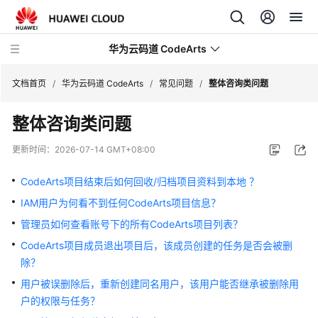
华为云码道 CodeArts
文档首页
/
华为云码道 CodeArts
/
常见问题
/
整体咨询类问题
整体咨询类问题
产
品
更新时间：
2026-07-14 GMT+08:00
介
绍
CodeArts项目结束后如何回收/归档项目资料到本地 ？
IAM用户为何看不到任何CodeArts项目信息？
计
费
管理员如何查看账号下的所有CodeArts项目列表？
说
CodeArts项目成员退出项目后，该成员创建的任务是否会被删
明
除？
用户被误删除后，重新创建同名用户，该用户能否继承被删除用
快
户的权限与任务？
速