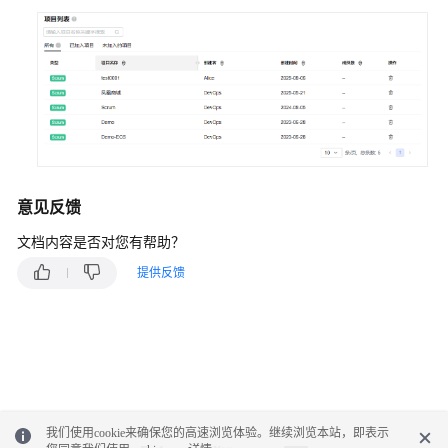
题
整
体
咨
询
类
问
题
意见反馈
需
文档内容是否对您有帮助？
求
管
提供反馈
理
常
见
问
题
代
我们使用cookie来确保您的高速浏览体验。继续浏览本站，即表示
码