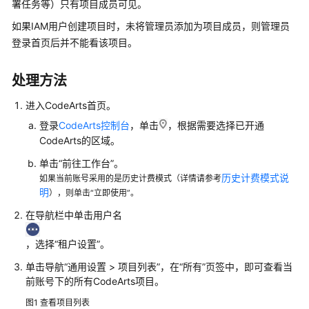
入
署任务等）只有项目成员可见。
门
如果IAM用户创建项目时，未将管理员添加为项目成员，则管理员
登录首页后并不能看该项目。
用
户
指
处理方法
南
进入CodeArts首页。
最
登录
CodeArts控制台
，单击
，根据需要选择已开通
佳
CodeArts的区域。
实
单击“前往工作台”。
践
历史计费模式说
如果当前账号采用的是历史计费模式（详情请参考
明
），则单击“立即使用”。
API
在导航栏中单击用户名
参
考
，选择“租户设置”。
常
单击导航“通用设置 > 项目列表”，在“所有”页签中，即可查看当
见
前账号下的所有CodeArts项目。
问
图1
查看项目列表