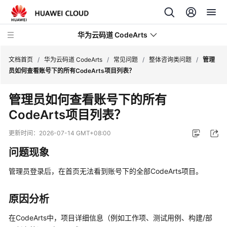
华为云码道 CodeArts
文档首页
/
华为云码道 CodeArts
/
常见问题
/
整体咨询类问题
/
管理
员如何查看账号下的所有CodeArts项目列表？
产
管理员如何查看账号下的所有
品
CodeArts项目列表？
介
绍
更新时间：
2026-07-14 GMT+08:00
计
问题现象
费
说
管理员登录后，在首页无法看到账号下的全部CodeArts项目。
明
原因分析
快
速
在CodeArts中，项目详细信息（例如工作项、测试用例、构建/部