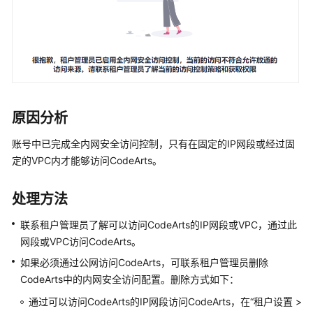
入
门
用
户
指
南
原因分析
最
佳
账号中已完成全内网安全访问控制，只有在固定的IP网段或经过固
实
定的VPC内才能够访问CodeArts。
践
处理方法
API
参
联系租户管理员了解可以访问CodeArts的IP网段或VPC，通过此
考
网段或VPC访问CodeArts。
如果必须通过公网访问CodeArts，可联系租户管理员删除
常
CodeArts中的内网安全访问配置。删除方式如下：
见
问
通过可以访问CodeArts的IP网段访问CodeArts，在“租户设置 >