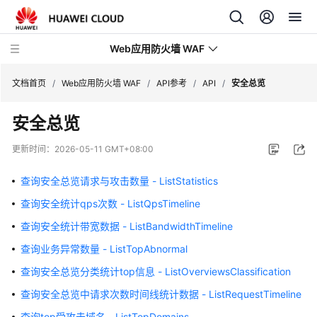
Web应用防火墙 WAF
文档首页
/
Web应用防火墙 WAF
/
API参考
/
API
/
安全总览
安全总览
最
新
更新时间：
2026-05-11 GMT+08:00
动
态
查询安全总览请求与攻击数量 - ListStatistics
查询安全统计qps次数 - ListQpsTimeline
服
务
查询安全统计带宽数据 - ListBandwidthTimeline
公
查询业务异常数量 - ListTopAbnormal
告
查询安全总览分类统计top信息 - ListOverviewsClassification
产
查询安全总览中请求次数时间线统计数据 - ListRequestTimeline
品
查询top受攻击域名 - ListTopDomains