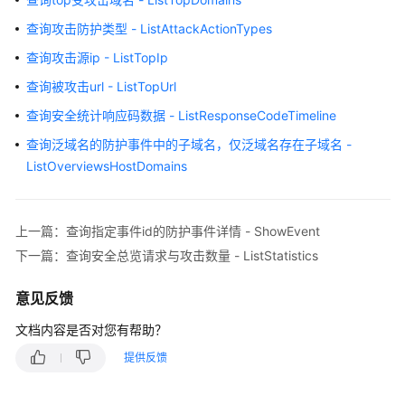
介
绍
查询攻击防护类型 - ListAttackActionTypes
查询攻击源ip - ListTopIp
计
费
查询被攻击url - ListTopUrl
说
查询安全统计响应码数据 - ListResponseCodeTimeline
明
查询泛域名的防护事件中的子域名，仅泛域名存在子域名 -
快
ListOverviewsHostDomains
速
入
门
上一篇：查询指定事件id的防护事件详情 - ShowEvent
下一篇：查询安全总览请求与攻击数量 - ListStatistics
用
户
意见反馈
指
南
文档内容是否对您有帮助？
提供反馈
最
佳