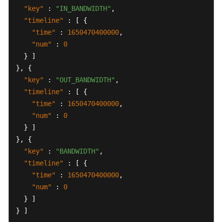
模
"key"
:
"IN_BANDWIDTH"
,
式
"timeline"
:
[
{
域
"time"
:
1650470400000
,
名
"num"
:
0
管
}
]
理
}
,
{
"key"
:
"OUT_BANDWIDTH"
,
安
"timeline"
:
[
{
全
"time"
:
1650470400000
,
报
"num"
告
:
0
管
}
]
理
}
,
{
"key"
:
"BANDWIDTH"
,
租
"timeline"
:
[
{
户
"time"
:
1650470400000
,
资
"num"
:
0
源
}
]
}
]
异