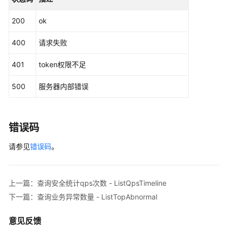
ListBandwidthTimelineRequest
request
=
ne
限
try
 {

和
200
ok
ListBandwidthTimelineResponse
respons
授
            System.out.println(response.toString()
权
400
请求失败
        } 
catch
 (ConnectionException e) {

项
            e.printStackTrace();

401
token权限不足
        } 
catch
 (RequestTimeoutException e) {

附
            e.printStackTrace();

录
500
服务器内部错误
        } 
catch
 (ServiceResponseException e) {

            e.printStackTrace();

SDK
            System.out.println(e.getHttpStatusCode
参
            System.out.println(e.getRequestId());

错误码
考
            System.out.println(e.getErrorCode());

请参见
错误码
。
            System.out.println(e.getErrorMsg());

常
        }

见
    }

问
上一篇：查询安全统计qps次数 - ListQpsTimeline
题
下一篇：查询业务异常数量 - ListTopAbnormal
故
障
意见反馈