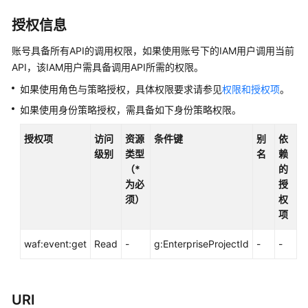
介
绍
授权信息
计
账号具备所有API的调用权限，如果使用账号下的IAM用户调用当前
费
API，该IAM用户需具备调用API所需的权限。
说
如果使用角色与策略授权，具体权限要求请参见
权限和授权项
。
明
如果使用身份策略授权，需具备如下身份策略权限。
快
授权项
访问
资源
条件键
别
依
速
级别
类型
名
赖
入
（*
的
门
为必
授
须）
权
用
项
户
指
waf:event:get
Read
-
g:EnterpriseProjectId
-
-
南
最
佳
URI