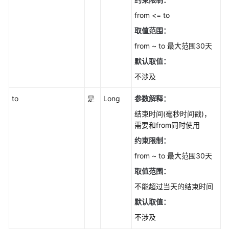
网
from <= to
站
取值范围：
管
理
from ~ to 最大范围30天
默认取值：
防
不涉及
护
策
to
是
Long
参数解释：
略
管
结束时间(毫秒时间戳)，
理
需要和from同时使用
约束限制：
策
from ~ to 最大范围30天
略
规
取值范围：
则
不能超过当天的结束时间
管
默认取值：
理
不涉及
地