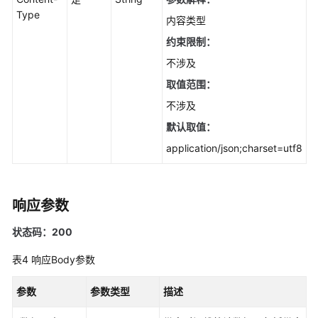
分
Type
类
内容类型
统
约束限制：
计
不涉及
top
信
取值范围：
息
不涉及
-
默认取值：
ListOverviewsClassification
application/json;charset=utf8
查
询
安
响应参数
全
总
状态码：200
览
中
表4
响应Body参数
请
求
参数
参数类型
描述
次
数