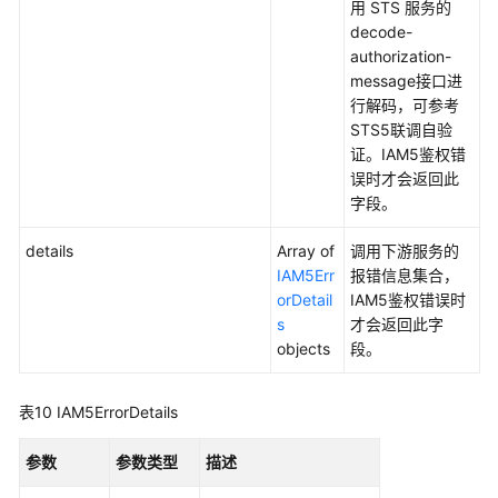
用 STS 服务的
域
decode-
名
authorization-
存
message接口进
在
行解码，可参考
子
STS5联调自验
域
证。IAM5鉴权错
名
误时才会返回此
-
字段。
ListOverviewsHostDomains
details
Array of
调用下游服务的
局
IAM5Err
报错信息集合，
点
orDetail
IAM5鉴权错误时
支
s
才会返回此字
持
objects
段。
特
性
表10
IAM5ErrorDetails
查
询
参数
参数类型
描述
独