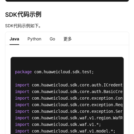
步
任
SDK代码示例
务
SDK代码示例如下。
可
防
Java
Python
Go
更多
护
的
资
源
管
package
 com.huaweicloud.sdk.test;

理
import
Web
import
防
import
护
import
规
import
则
import
查
import
询
import
 com.huaweicloud.sdk.waf.v1.model.*;
