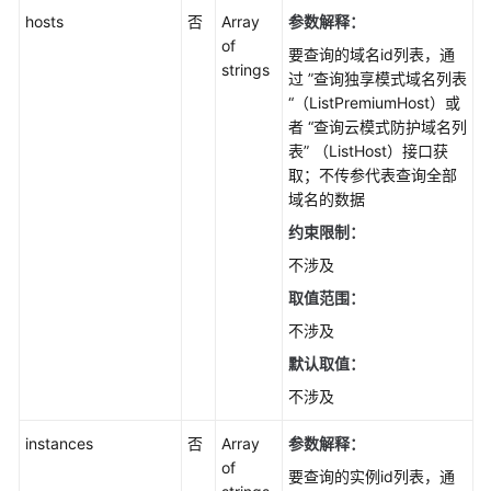
hosts
址
否
Array
参数解释：
组
of
要查询的域名id列表，通
管
strings
过 ”查询独享模式域名列表
理
“（ListPremiumHost）或
者 “查询云模式防护域名列
证
表” （ListHost）接口获
书
取；不传参代表查询全部
管
域名的数据
理
约束限制：
不涉及
防
护
取值范围：
事
不涉及
件
管
默认取值：
理
不涉及
安
instances
否
Array
参数解释：
全
of
要查询的实例id列表，通
总