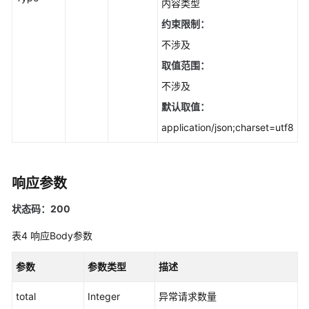
分
内容类型
类
约束限制：
统
不涉及
计
top
取值范围：
信
不涉及
息
默认取值：
-
ListOverviewsClassification
application/json;charset=utf8
查
询
响应参数
安
全
状态码：200
总
览
表4
响应Body参数
中
请
参数
参数类型
描述
求
次
total
Integer
异常请求数量
数