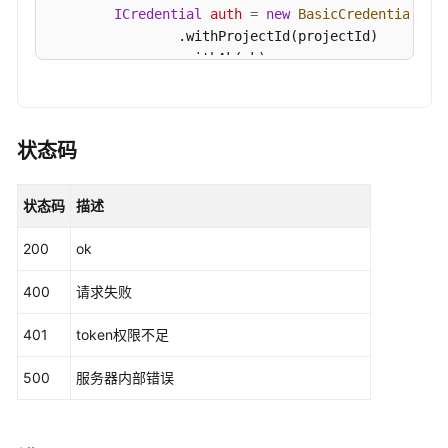
模
ICredential
auth
=
new
BasicCredentials
()

式
                .withProjectId(projectId)

域
                .withAk(ak)

名
                .withSk(sk);

管
理
WafClient
client
=
 WafClient.newBuilder()

                .withCredential(auth)

状态码
安
                .withRegion(WafRegion.valueOf(
"<Y
全
                .build();

状态码
描述
报
ListTopUrlRequest
request
=
new
ListTopUr
告
try
 {

200
ok
管
ListTopUrlResponse
response
=
 client.l
理
            System.out.println(response.toString()
400
请求失败
        } 
catch
 (ConnectionException e) {

            e.printStackTrace();

租
401
token权限不足
        } 
catch
 (RequestTimeoutException e) {

户
            e.printStackTrace();

资
500
服务器内部错误
        } 
catch
 (ServiceResponseException e) {

源
            e.printStackTrace();

            System.out.println(e.getHttpStatusCode
异