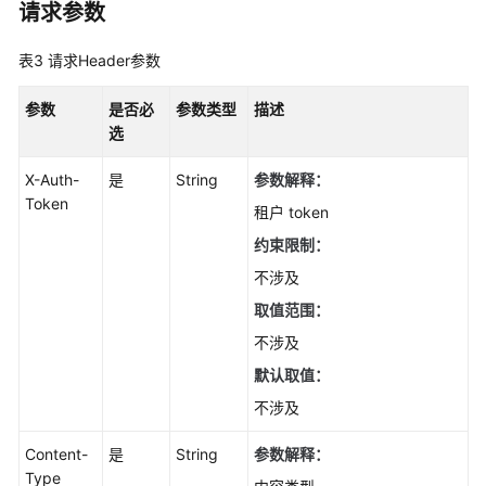
请求参数
安
全
表3
请求Header参数
统
计
参数
是否必
参数类型
描述
qps
选
次
数
X-Auth-
是
String
参数解释：
-
Token
ListQpsTimeline
租户 token
约束限制：
查
不涉及
询
安
取值范围：
全
不涉及
统
计
默认取值：
带
不涉及
宽
数
Content-
是
String
参数解释：
据
Type