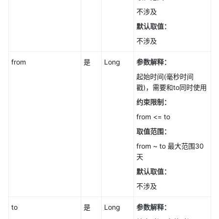
用
API
不涉及
默认取值：
API
不涉及
云
from
是
Long
参数解释：
模
起始时间(毫秒时间
式
戳)，需要和to同时使用
防
护
约束限制：
网
from <= to
站
取值范围：
管
理
from ~ to 最大范围30
天
独
默认取值：
享
不涉及
模
式
to
是
Long
参数解释：
防
护