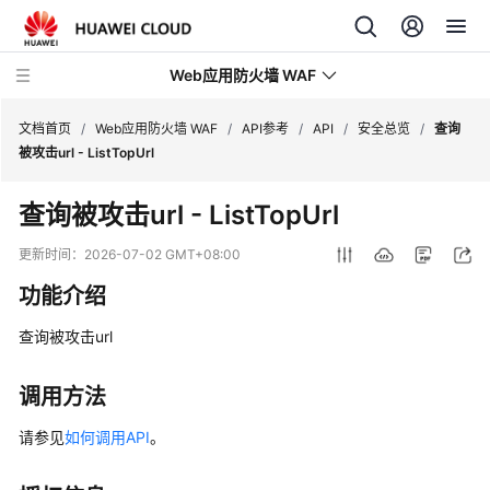
Web应用防火墙 WAF
文档首页
/
Web应用防火墙 WAF
/
API参考
/
API
/
安全总览
/
查询
被攻击url - ListTopUrl
最
查询被攻击url - ListTopUrl
新
动
更新时间：
2026-07-02 GMT+08:00
态
功能介绍
服
查询被攻击url
务
公
告
调用方法
请参见
如何调用API
。
产
品