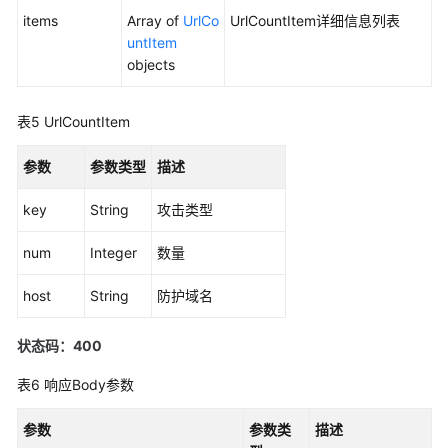
分
items
Array of
UrlCo
UrlCountItem详细信息列表
类
untItem
统
objects
计
top
信
表5
UrlCountItem
息
-
参数
参数类型
描述
ListOverviewsClassification
key
String
攻击类型
查
询
num
Integer
数量
安
全
host
String
防护域名
总
览
状态码：400
中
请
表6
响应Body参数
求
次
参数
参数类
描述
数