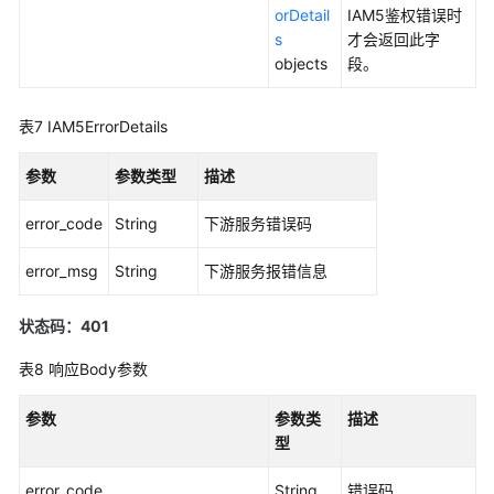
orDetail
IAM5鉴权错误时
s
才会返回此字
查
objects
段。
询
攻
击
表7
IAM5ErrorDetails
防
护
参数
参数类型
描述
类
型
error_code
String
下游服务错误码
-
ListAttackActionTypes
error_msg
String
下游服务报错信息
查
状态码：401
询
攻
表8
响应Body参数
击
源
参数
参数类
描述
ip
型
-
ListTopIp
error_code
String
错误码