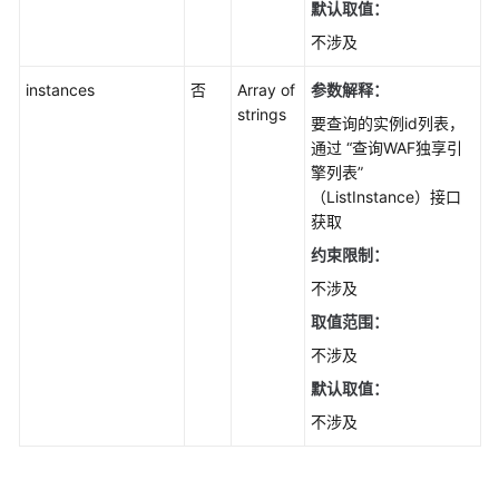
默认取值：
览
不涉及
查
instances
否
Array of
参数解释：
询
strings
安
要查询的实例id列表，
全
通过 “查询WAF独享引
总
擎列表”
览
（ListInstance）接口
请
获取
求
约束限制：
与
不涉及
攻
击
取值范围：
数
不涉及
量
默认取值：
-
ListStatistics
不涉及
查
询