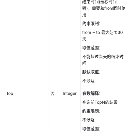
结束时间(毫秒时间
网
戳)，需要和from同时使
站
用
管
约束限制：
理
from ~ to 最大范围30
天
防
护
取值范围：
策
不能超过当天的结束时
略
间
管
理
默认取值：
不涉及
策
略
top
否
Integer
参数解释：
规
查询前TopN的结果
则
约束限制：
管
理
不涉及
取值范围：
地