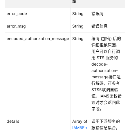
型
时
间
error_code
String
错误码
线
统
error_msg
String
错误信息
计
数
encoded_authorization_message
String
编码 (加密) 后的
据
详细拒绝原因，
-
用户可以自行调
ListRequestTimeline
用 STS 服务的
decode-
查
authorization-
询
message接口进
top
行解码，可参考
受
STS5联调自验
攻
证。IAM5鉴权错
击
误时才会返回此
域
字段。
名
details
-
Array of
调用下游服务的
ListTopDomains
IAM5Err
报错信息集合，