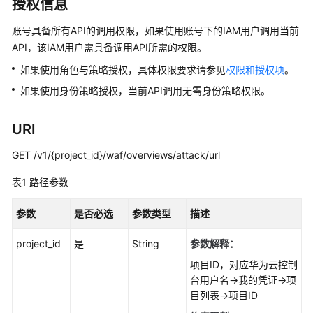
介
授权信息
绍
账号具备所有API的调用权限，如果使用账号下的IAM用户调用当前
API，该IAM用户需具备调用API所需的权限。
计
费
如果使用角色与策略授权，具体权限要求请参见
权限和授权项
。
说
如果使用身份策略授权，当前API调用无需身份策略权限。
明
快
URI
速
GET /v1/{project_id}/waf/overviews/attack/url
入
门
表1
路径参数
用
参数
是否必选
参数类型
描述
户
指
project_id
是
String
参数解释：
南
项目ID，对应华为云控制
台用户名->我的凭证->项
最
目列表->项目ID
佳