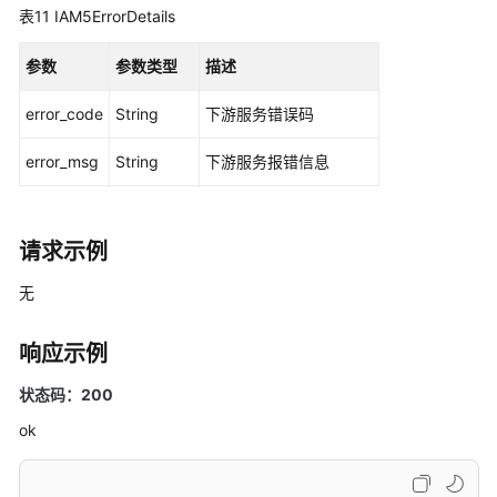
表11
IAM5ErrorDetails
享
实
参数
参数类型
描述
例
管
error_code
String
下游服务错误码
理
error_msg
String
下游服务报错信息
实
例
组
管
请求示例
理
无
日
志
响应示例
配
置
状态码：200
管
ok
理
租