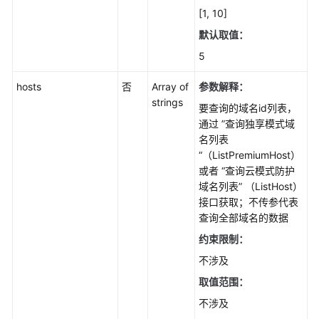
[1, 10]
址
组
默认取值：
管
5
理
hosts
否
Array of
参数解释：
证
strings
要查询的域名id列表，
书
通过 ”查询独享模式域
管
名列表
理
“（ListPremiumHost）
或者 “查询云模式防护
防
域名列表” （ListHost）
护
接口获取；不传参代表
事
查询全部域名的数据
件
管
约束限制：
理
不涉及
取值范围：
安
全
不涉及
总