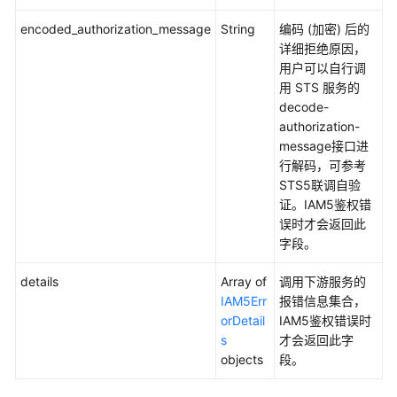
域
encoded_authorization_message
String
编码 (加密) 后的
名
详细拒绝原因，
存
用户可以自行调
在
用 STS 服务的
子
decode-
域
authorization-
名
message接口进
-
行解码，可参考
ListOverviewsHostDomains
STS5联调自验
证。IAM5鉴权错
局
误时才会返回此
点
字段。
支
持
details
Array of
调用下游服务的
特
IAM5Err
报错信息集合，
性
orDetail
IAM5鉴权错误时
查
s
才会返回此字
询
objects
段。
独