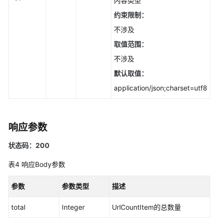
内容类型
-
ListBandwidthTimeline
约束限制：
不涉及
查
取值范围：
询
业
不涉及
务
默认取值：
异
application/json;charset=utf8
常
数
量
-
响应参数
ListTopAbnormal
状态码：200
查
表4
响应Body参数
询
安
参数
参数类型
描述
全
总
total
Integer
UrlCountItem的总数量
览