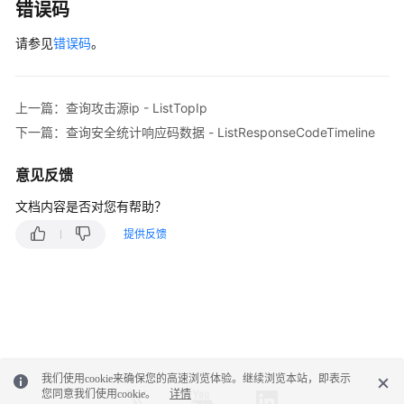
            System.out.println(e.getRequestId());

错误码
步
            System.out.println(e.getErrorCode());

任
请参见
错误码
。
            System.out.println(e.getErrorMsg());

务
        }

    }

可
上一篇：查询攻击源ip - ListTopIp
防
护
下一篇：查询安全统计响应码数据 - ListResponseCodeTimeline
的
资
意见反馈
源
文档内容是否对您有帮助？
管
理
提供反馈
Web
防
护
规
则
查
我们使用cookie来确保您的高速浏览体验。继续浏览本站，即表示
询
您同意我们使用cookie。
详情