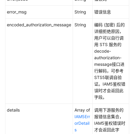
查
error_msg
String
错误信息
询
被
encoded_authorization_message
String
编码 (加密) 后的
攻
详细拒绝原因，
击
用户可以自行调
url
用 STS 服务的
-
decode-
ListTopUrl
authorization-
message接口进
查
行解码，可参考
询
STS5联调自验
安
证。IAM5鉴权错
全
误时才会返回此
统
字段。
计
响
details
Array of
调用下游服务的
应
IAM5Err
报错信息集合，
码
orDetail
IAM5鉴权错误时
数
s
才会返回此字