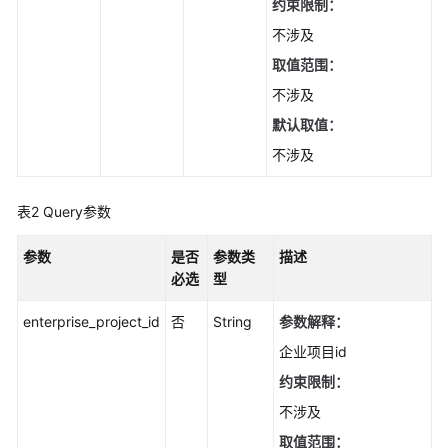
实
约束限制：
践
不涉及
取值范围：
API
参
不涉及
考
默认取值：
不涉及
使
用
前
表2
Query参数
必
读
参数
是否
参数类
描述
必选
型
API
概
enterprise_project_id
否
String
参数解释：
览
企业项目id
约束限制：
如
何
不涉及
调
取值范围：