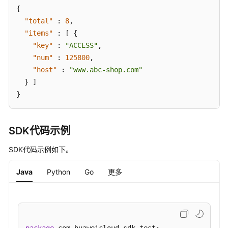
户
{
订
"total"
:
8
,
购
"items"
:
[
{
管
"key"
:
"ACCESS"
,
理
"num"
:
125800
,
"host"
:
"www.abc-shop.com"
租
}
]
户
}
域
名
查
SDK代码示例
询
SDK代码示例如下。
租
户
Java
Python
Go
更多
防
护
域
名
管