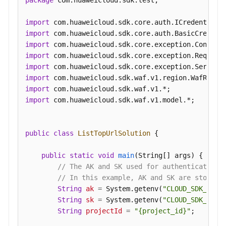
package
 com.huaweicloud.sdk.test;

理
import
系
import
统
import
管
import
理
import
import
告
import
警
import
 com.huaweicloud.sdk.waf.v1.model.*;

管
理
public
class
ListTopUrlSolution
 {

租
户
public
static
void
main
(String[] args)
 {

套
// The AK and SK used for authentication 
餐
// In this example, AK and SK are stored 
管
String
ak
=
 System.getenv(
"CLOUD_SDK_AK"
);
理
String
sk
=
 System.getenv(
"CLOUD_SDK_SK"
);
String
projectId
=
"{project_id}"
;

云