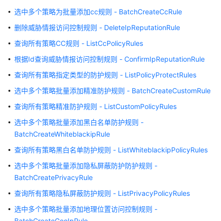
介
绍
选中多个策略为批量添加cc规则 - BatchCreateCcRule
删除威胁情报访问控制规则 - DeleteIpReputationRule
计
查询所有策略CC规则 - ListCcPolicyRules
费
说
根据Id查询威胁情报访问控制规则 - ConfirmIpReputationRule
明
查询所有策略指定类型的防护规则 - ListPolicyProtectRules
快
选中多个策略批量添加精准防护规则 - BatchCreateCustomRule
速
查询所有策略精准防护规则 - ListCustomPolicyRules
入
门
选中多个策略批量添加黑白名单防护规则 -
BatchCreateWhiteblackipRule
用
查询所有策略黑白名单防护规则 - ListWhiteblackipPolicyRules
户
选中多个策略批量添加隐私屏蔽防护防护规则 -
指
南
BatchCreatePrivacyRule
查询所有策略隐私屏蔽防护规则 - ListPrivacyPolicyRules
最
选中多个策略批量添加地理位置访问控制规则 -
佳
BatchCreateGeoIpRule