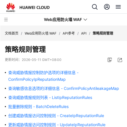
Web应用防火墙 WAF
文档首页
/
Web应用防火墙 WAF
/
API参考
/
API
/
策略规则管理
策略规则管理
最
新
更新时间：
2026-05-11 GMT+08:00
动
态
查询威胁情报控制防护选项的详细信息 -
ConfirmPolicyIpReputationMap
服
查询敏感信息选项的详细信息 - ConfirmPolicyAntileakageMap
务
公
查询威胁情报规则列表 - ListIpReputationRules
告
批量删除规则 - BatchDeleteRules
产
创建威胁情报访问控制规则 - CreateIpReputationRule
品
更新威胁情报访问控制规则 - UpdateIpReputationRule