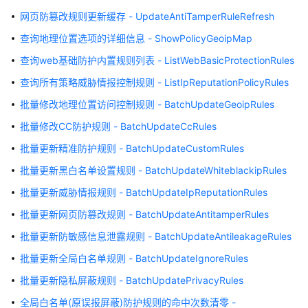
报
网页防篡改规则更新缓存 - UpdateAntiTamperRuleRefresh
规
则
查询地理位置选项的详细信息 - ShowPolicyGeoipMap
列
查询web基础防护内置规则列表 - ListWebBasicProtectionRules
表
-
查询所有策略威胁情报控制规则 - ListIpReputationPolicyRules
ListIpReputationRules
批量修改地理位置访问控制规则 - BatchUpdateGeoipRules
批量修改CC防护规则 - BatchUpdateCcRules
批
量
批量更新精准防护规则 - BatchUpdateCustomRules
删
批量更新黑白名单设置规则 - BatchUpdateWhiteblackipRules
除
规
批量更新威胁情报规则 - BatchUpdateIpReputationRules
则
批量更新网页防篡改规则 - BatchUpdateAntitamperRules
-
BatchDeleteRules
批量更新防敏感信息泄露规则 - BatchUpdateAntileakageRules
批量更新全局白名单规则 - BatchUpdateIgnoreRules
创
批量更新隐私屏蔽规则 - BatchUpdatePrivacyRules
建
威
全局白名单(原误报屏蔽)防护规则的命中次数清零 -