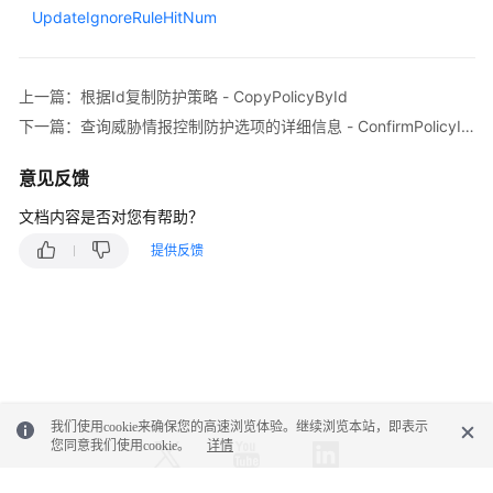
胁
UpdateIgnoreRuleHitNum
情
报
访
上一篇：根据Id复制防护策略 - CopyPolicyById
问
控
下一篇：查询威胁情报控制防护选项的详细信息 - ConfirmPolicyIpReputationMap
制
规
意见反馈
则
文档内容是否对您有帮助？
-
CreateIpReputationRule
提供反馈
更
新
威
胁
情
报
我们使用cookie来确保您的高速浏览体验。继续浏览本站，即表示
访
您同意我们使用cookie。
详情
问
控