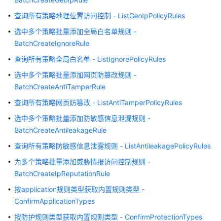
实
践
查询所有策略地理位置访问控制 - ListGeoIpPolicyRules
选中多个策略批量添加全局白名单规则 -
API
BatchCreateIgnoreRule
参
考
查询所有策略全局白名单 - ListIgnorePolicyRules
选中多个策略批量添加网页防篡改规则 -
使
BatchCreateAntiTamperRule
用
前
查询所有策略网页防篡改 - ListAntiTamperPolicyRules
必
选中多个策略批量添加防敏感信息泄漏规则 -
读
BatchCreateAntileakageRule
API
查询所有策略防敏感信息泄露规则 - ListAntileakagePolicyRules
概
为多个策略批量添加威胁情报访问控制规则 -
览
BatchCreateIpReputationRule
按application规则类型获取内置规则类型 -
如
何
ConfirmApplicationTypes
调
按防护规则类型获取内置规则类型 - ConfirmProtectionTypes