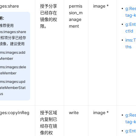
ges:share
授予分享
permis
image *
g:Re
已经存在
sion_m
tag-
明：
镜像的权
anage
g:Ent
推荐使用
限。
ment
ctId
ms:images:share
授权项分享已经存
ims:
镜像，建议使用
ths
ims:images:add
Member
ims:images:dele
teMember
ims:images:upd
ateMemberStat
us
ages:copyInReg
授予区域
write
image *
g:Re
内复制已
tag-
经存在镜
g:Ent
像的权