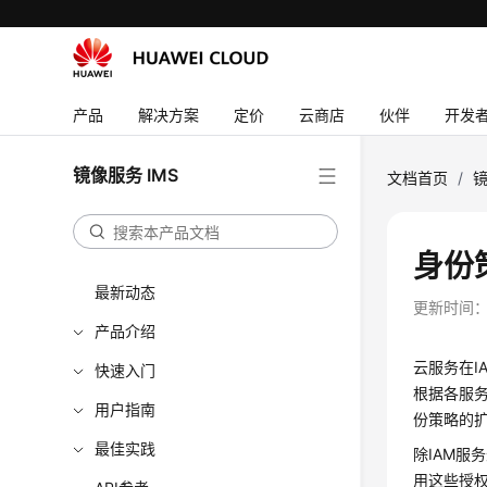
产品
解决方案
定价
云商店
伙伴
开发
镜像服务 IMS
文档首页
/
镜
身份
最新动态
更新时间
产品介绍
云服务在I
快速入门
根据各服务
用户指南
份策略的
最佳实践
除IAM服
用这些授