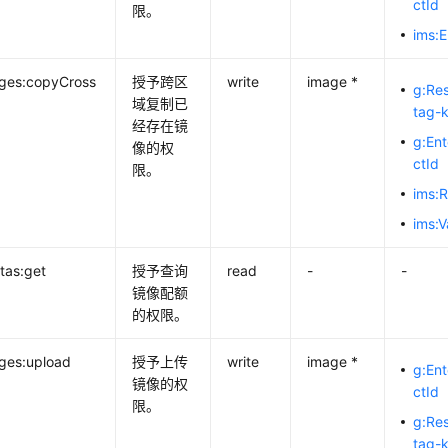
ctId
限。
ims:
ages:copyCross
授予跨区
write
image *
g:Re
域复制已
tag-
经存在镜
g:Ent
像的权
ctId
限。
ims:
ims:V
tas:get
授予查询
read
-
-
镜像配额
的权限。
ges:upload
授予上传
write
image *
g:Ent
镜像的权
ctId
限。
g:Re
tag-