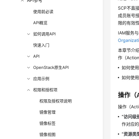
API参考
SCP不直
使用前必读
成员账号
API概览
限的有效性
IAM服务
如何调用API
Organi
快速入门
本章节介绍
API
作（Acti
OpenStack原生API
如何使用
如何使用
应用示例
权限和授权项
操作（A
权限及授权项说明
操作（Ac
镜像管理
“访问级
镜像标签
作对应
“资源类
镜像视图