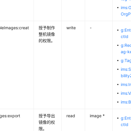
ims:O
OrgP
leImages:creat
授予制作
write
-
g:Ent
整机镜像
ctId
的权限。
g:Re
ag-k
g:Ta
ims:S
bilit
ims:I
ims:V
ims:
ges:export
授予导出
read
image *
g:Ent
镜像的权
ctId
限。