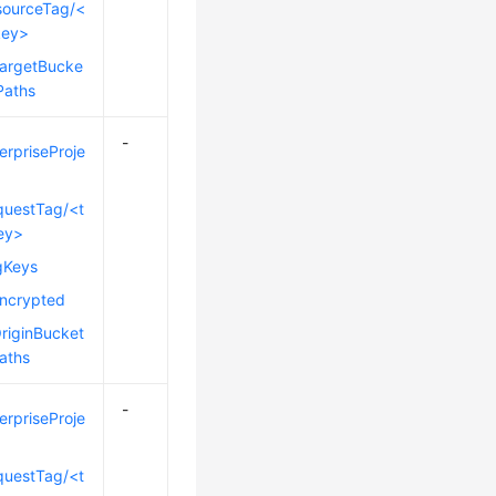
sourceTag/<
key>
TargetBucke
Paths
-
erpriseProje
questTag/<t
ey>
gKeys
Encrypted
riginBucket
aths
-
erpriseProje
questTag/<t