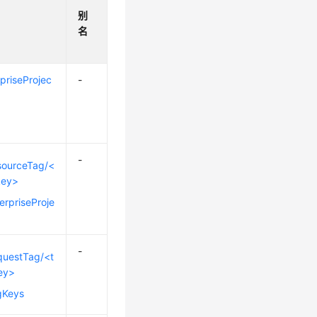
别
名
priseProjec
-
-
sourceTag/<
key>
erpriseProje
-
questTag/<t
ey>
gKeys