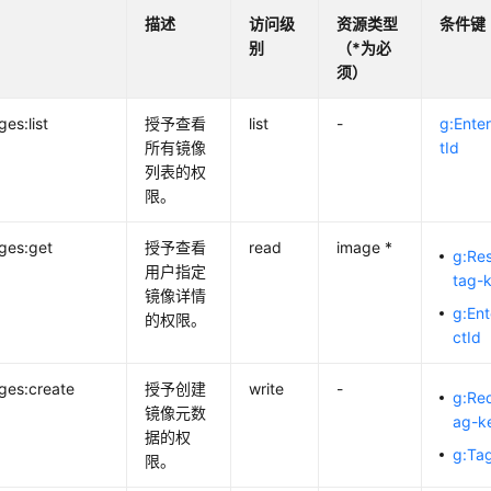
描述
访问级
资源类型
条件键
别
（*为必
须）
es:list
授予查看
list
-
g:Enter
所有镜像
tId
列表的权
限。
ges:get
授予查看
read
image *
g:Re
用户指定
tag-
镜像详情
g:Ent
的权限。
ctId
ges:create
授予创建
write
-
g:Re
镜像元数
ag-k
据的权
g:Ta
限。