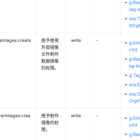
g:Re
tag-
ims:
tOrg
aImages:create
授予使用
write
-
g:Ent
外部镜像
ctId
文件制作
g:Re
数据镜像
ag-k
的权限。
g:Ta
ims:
ims:O
OrgP
verImages:crea
授予制作
write
-
g:Ent
镜像的权
ctId
限。
g:Re