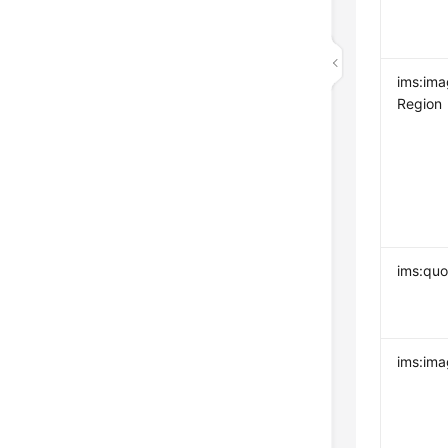
ims:im
Region
ims:quo
ims:ima