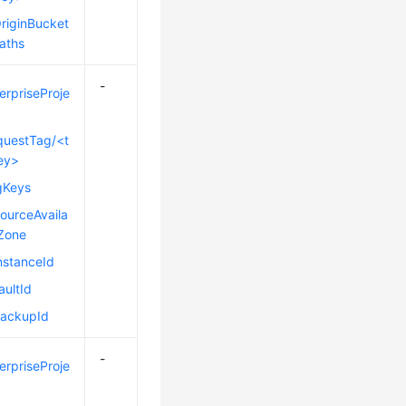
riginBucket
aths
-
erpriseProje
questTag/<t
ey>
gKeys
ourceAvaila
yZone
nstanceId
aultId
BackupId
-
erpriseProje