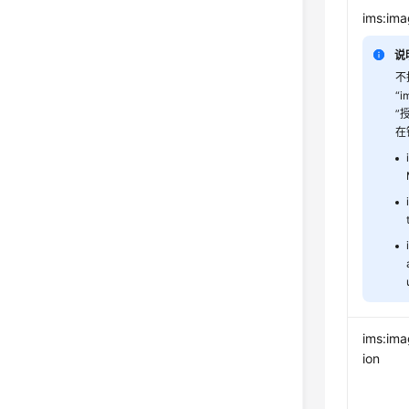
ims:ima
说
不
“i
”
在
ims:im
ion