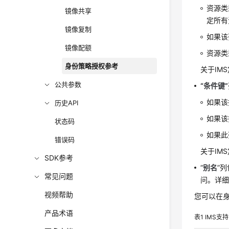
资源类
镜像共享
定所有
镜像复制
如果该
镜像配额
资源类
身份策略授权参考
关于IM
公共参数
“条件键”
如果该
历史API
如果该
状态码
如果此
错误码
关于IM
SDK参考
“
别名
”
常见问题
问。详
视频帮助
您可以在身
产品术语
表1
IMS支