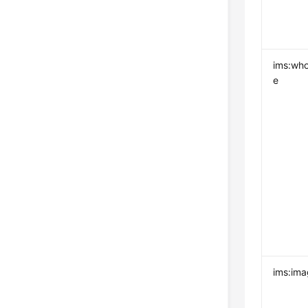
ims:who
e
ims:ima