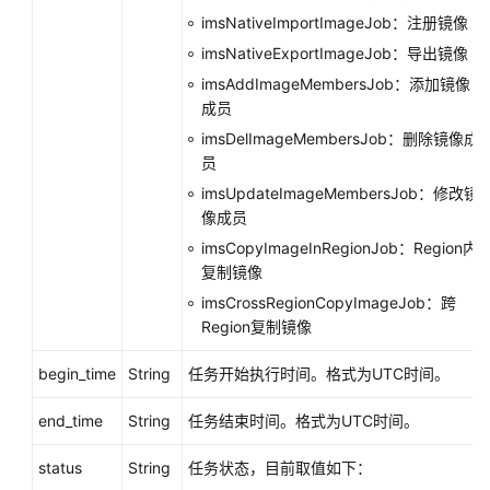
配
imsNativeImportImageJob：注册镜像
额
imsNativeExportImageJob：导出镜像
镜
imsAddImageMembersJob：添加镜像
像
成员
任
imsDelImageMembersJob：删除镜像成
务
员
imsUpdateImageMembersJob：修改镜
异
像成员
步
imsCopyImageInRegionJob：Region内
任
复制镜像
务
进
imsCrossRegionCopyImageJob：跨
度
Region复制镜像
查
询
begin_time
String
任务开始执行时间。格式为UTC时间。
-
ShowJobProgress
end_time
String
任务结束时间。格式为UTC时间。
status
OpenStack
String
任务状态，目前取值如下：