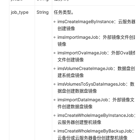
镜
像
job_type
String
任务类型。
imsCreateImageByInstance：云服务器
镜
创建镜像
像
标
imsImportImageJob：外部镜像文件创建
签
镜像
imsImportOvaImageJob：外部Ova镜像
镜
文件创建镜像
像
imsVolumeCreateImageJob：数据盘创
共
建系统盘镜像
享
imsVolumesToSysDataImagesJob：数
据盘创建数据盘镜像
镜
像
imsImportDataImageJob：外部镜像文
复
件创建数据盘镜像
制
imsCreateWholeImageByInstanceJob：
云服务器创建整机镜像
镜
imsCreateWholeImageByBackupJob：
像
云备份或云服务器备份创建整机镜像