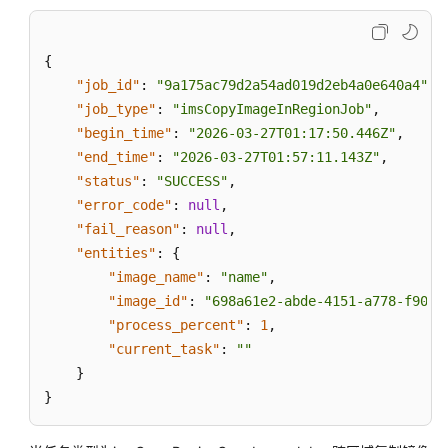
{
"job_id"
:
"9a175ac79d2a54ad019d2eb4a0e640a4"
,
"job_type"
:
"imsCopyImageInRegionJob"
,
"begin_time"
:
"2026-03-27T01:17:50.446Z"
,
"end_time"
:
"2026-03-27T01:57:11.143Z"
,
"status"
:
"SUCCESS"
,
"error_code"
:
null
,
"fail_reason"
:
null
,
"entities"
:
{
"image_name"
:
"name"
,
"image_id"
:
"698a61e2-abde-4151-a778-f9035
"process_percent"
:
1
,
"current_task"
:
""
}
}