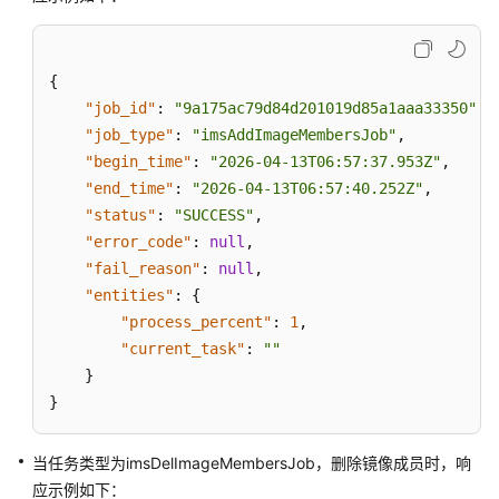
{
"job_id"
:
"9a175ac79d84d201019d85a1aaa33350"
,
"job_type"
:
"imsAddImageMembersJob"
,
"begin_time"
:
"2026-04-13T06:57:37.953Z"
,
"end_time"
:
"2026-04-13T06:57:40.252Z"
,
"status"
:
"SUCCESS"
,
"error_code"
:
null
,
"fail_reason"
:
null
,
"entities"
:
{
"process_percent"
:
1
,
"current_task"
:
""
}
}
当任务类型为imsDelImageMembersJob，删除镜像成员时，响
应示例如下：