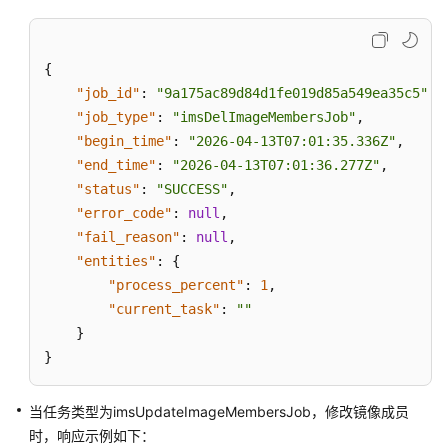
{
"job_id"
:
"9a175ac89d84d1fe019d85a549ea35c5"
,
"job_type"
:
"imsDelImageMembersJob"
,
"begin_time"
:
"2026-04-13T07:01:35.336Z"
,
"end_time"
:
"2026-04-13T07:01:36.277Z"
,
"status"
:
"SUCCESS"
,
"error_code"
:
null
,
"fail_reason"
:
null
,
"entities"
:
{
"process_percent"
:
1
,
"current_task"
:
""
}
}
当任务类型为imsUpdateImageMembersJob，修改镜像成员
时，响应示例如下：