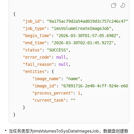
"job_type"
:
"imsImportDataImageJob
"begin_time"
:
"2026-04-02T03:23:33
{
"end_time"
:
"2026-04-02T03:25:45.9
"job_id"
:
"9a175ac79d2a54ad019d3c757c246c47"
,
"status"
:
"SUCCESS"
,
"job_type"
:
"imsVolumeCreateImageJob"
,
"error_code"
:
null
,
"begin_time"
:
"2026-03-30T01:57:05.698Z"
,
"fail_reason"
:
null
,
"end_time"
:
"2026-03-30T02:01:45.927Z"
,
"entities"
:
{
"status"
:
"SUCCESS"
,
"image_name"
:
"name"
,
"error_code"
:
null
,
"image_id"
:
"3e0c2b6c-e56f-435
"fail_reason"
:
null
,
}
"entities"
:
{
}
"image_name"
:
"name"
,
]
"image_id"
:
"67891716-2e40-4cff-924e-e6090
}
"process_percent"
:
1
,
}
"current_task"
:
""
}
}
当任务类型为imsVolumesToSysDataImagesJob，数据盘创建数