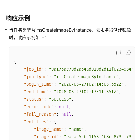
响应示例
当任务类型为imsCreateImageByInstance，
云服务器
创建镜像
时，响应示例如下：
{
"job_id"
:
"9a175ac79d2a54ad019d2d11f02349b4"
,
"job_type"
:
"imsCreateImageByInstance"
,
"begin_time"
:
"2026-03-27T02:14:03.552Z"
,
"end_time"
:
"2026-03-27T02:17:11.351Z"
,
"status"
:
"SUCCESS"
,
"error_code"
:
null
,
"fail_reason"
:
null
,
"entities"
:
{
"image_name"
:
"name"
,
"image_id"
:
"eacac5cb-1153-4b8c-873c-73e03