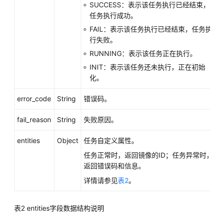
原
SUCCESS：表示该任务执行已经结束，
生
任务执行成功。
API
FAIL：表示该任务执行已经结束，任务执
行失败。
应
RUNNING：表示该任务正在执行。
用
示
INIT：表示该任务还未执行，正在初始
例
化。
error_code
String
错误码。
权
限
fail_reason
String
失败原因。
和
授
entities
Object
任务自定义属性。
权
项
任务正常时，返回镜像的ID；任务异常时，
返回错误码和信息。
公
详情请参见
表2
。
共
参
数
表2
entities字段数据结构说明