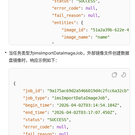
"status"
:
"SUCCESS"
,
"error_code"
:
null
,
"fail_reason"
:
null
,
"entities"
:
{
"image_id"
:
"51a2a39b-622e-411
"image_name"
:
"name"
}
}
当任务类型为imsImportDataImageJob，外部镜像文件创建数据
]
盘镜像时，响应示例如下：
}
}
{
"job_id"
:
"9a175ac69d2a5466019d4c2fcc6a32cb"
,
"job_type"
:
"imsImportDataImageJob"
,
"begin_time"
:
"2026-04-02T03:14:54.184Z"
,
"end_time"
:
"2026-04-02T03:17:07.450Z"
,
"status"
:
"SUCCESS"
,
"error_code"
:
null
,
"fail_reason"
:
null
,