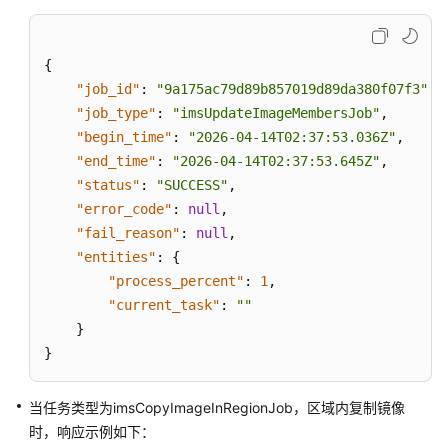
{
"job_id"
:
"9a175ac79d89b857019d89da380f07f3"
,
"job_type"
:
"imsUpdateImageMembersJob"
,
"begin_time"
:
"2026-04-14T02:37:53.036Z"
,
"end_time"
:
"2026-04-14T02:37:53.645Z"
,
"status"
:
"SUCCESS"
,
"error_code"
:
null
,
"fail_reason"
:
null
,
"entities"
:
{
"process_percent"
:
1
,
"current_task"
:
""
}
}
当任务类型为imsCopyImageInRegionJob，区域内复制镜像
时，响应示例如下：