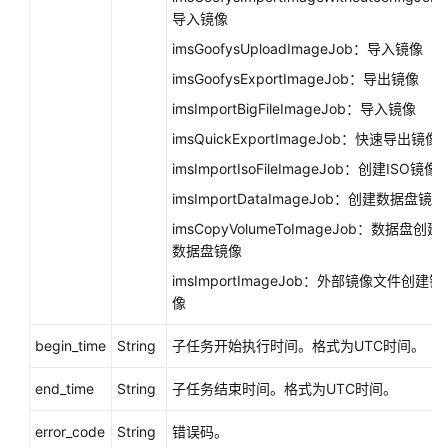
考
导入镜像
imsGoofysUploadImageJob：导入镜像
责
imsGoofysExportImageJob：导出镜像
任
共
imsImportBigFileImageJob：导入镜像
担
imsQuickExportImageJob：快速导出镜像
imsImportIsoFileImageJob：创建ISO镜像
云
服
imsImportDataImageJob：创建数据盘镜像
务
imsCopyVolumeToImageJob：数据盘创建
等
数据盘镜像
级
imsImportImageJob：外部镜像文件创建镜
协
像
议
（SLA）
begin_time
String
子任务开始执行时间。格式为UTC时间。
白
end_time
String
子任务结束时间。格式为UTC时间。
皮
书
error_code
String
错误码。
资