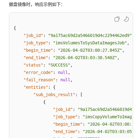
据盘镜像时，响应示例如下：
{
"job_id"
:
"9a175ac69d2a5466019d4c2294462ed9"
,
"job_type"
:
"imsVolumesToSysDataImagesJob"
,
"begin_time"
:
"2026-04-02T03:00:27.845Z"
,
"end_time"
:
"2026-04-02T03:03:30.540Z"
,
"status"
:
"SUCCESS"
,
"error_code"
:
null
,
"fail_reason"
:
null
,
"entities"
:
{
"sub_jobs_result"
:
[
{
"job_id"
:
"9a175ac69d2a5466019d4c2
"job_type"
:
"imsCopyVolumeToImageJ
"begin_time"
:
"2026-04-02T03:00:29
"end_time"
:
"2026-04-02T03:03:05.9