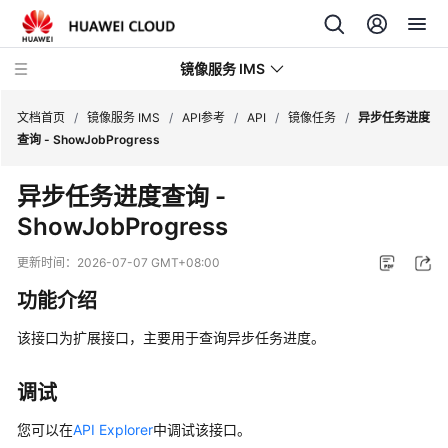
镜像服务 IMS
文档首页
/
镜像服务 IMS
/
API参考
/
API
/
镜像任务
/
异步任务进度
查询 - ShowJobProgress
最
异步任务进度查询 -
新
ShowJobProgress
动
态
更新时间：
2026-07-07 GMT+08:00
产
功能介绍
品
介
该接口为扩展接口，主要用于查询异步任务进度。
绍
调试
快
速
您可以在
API Explorer
中调试该接口。