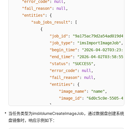
"error_code"
:
null
,
"fail_reason"
:
null
,
"entities"
:
{
"sub_jobs_result"
:
[
{
"job_id"
:
"9a175ac79d2a54ad019d4c3
"job_type"
:
"imsImportImageJob"
,
"begin_time"
:
"2026-04-02T03:23:33
"end_time"
:
"2026-04-02T03:58:55.8
"status"
:
"SUCCESS"
,
"error_code"
:
null
,
"fail_reason"
:
null
,
"entities"
:
{
"image_name"
:
"name"
,
"image_id"
:
"6d0c5c0e-5505-4ba
}
}
,
当任务类型为imsVolumeCreateImageJob，通过数据盘创建系统
{
盘镜像时，响应示例如下：
"job_id"
:
"9a175ac79d2a54ad019d4c3