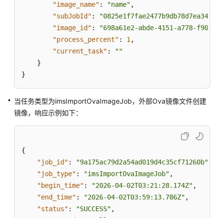
"image_name"
:
"name"
,
"subJobId"
:
"0825e1f7fae2477b9db78d7ea34a1
"image_id"
:
"698a61e2-abde-4151-a778-f9035
"process_percent"
:
1
,
"current_task"
:
""
}
}
当任务类型为imsImportOvaImageJob，外部Ova镜像文件创建
镜像，响应示例如下：
{
"job_id"
:
"9a175ac79d2a54ad019d4c35cf71260b"
,
"job_type"
:
"imsImportOvaImageJob"
,
"begin_time"
:
"2026-04-02T03:21:28.174Z"
,
"end_time"
:
"2026-04-02T03:59:13.786Z"
,
"status"
:
"SUCCESS"
,