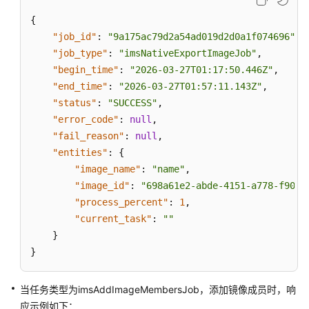
{
"job_id"
:
"9a175ac79d2a54ad019d2d0a1f074696"
,
"job_type"
:
"imsNativeExportImageJob"
,
"begin_time"
:
"2026-03-27T01:17:50.446Z"
,
"end_time"
:
"2026-03-27T01:57:11.143Z"
,
"status"
:
"SUCCESS"
,
"error_code"
:
null
,
"fail_reason"
:
null
,
"entities"
:
{
"image_name"
:
"name"
,
"image_id"
:
"698a61e2-abde-4151-a778-f9035
"process_percent"
:
1
,
"current_task"
:
""
}
}
当任务类型为imsAddImageMembersJob，添加镜像成员时，响
应示例如下：