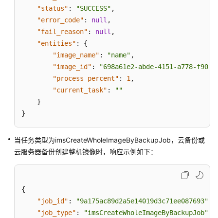
"status"
:
"SUCCESS"
,
"error_code"
:
null
,
"fail_reason"
:
null
,
"entities"
:
{
"image_name"
:
"name"
,
"image_id"
:
"698a61e2-abde-4151-a778-f9035
"process_percent"
:
1
,
"current_task"
:
""
}
}
当任务类型为imsCreateWholeImageByBackupJob，云备份或
云服务器备份创建整机镜像时，响应示例如下：
{
"job_id"
:
"9a175ac89d2a5e14019d3c71ee087693"
,
"job_type"
:
"imsCreateWholeImageByBackupJob"
,