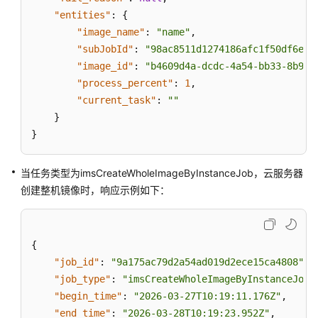
"entities"
:
{
"image_name"
:
"name"
,
"subJobId"
:
"98ac8511d1274186afc1f50df6ed6
"image_id"
:
"b4609d4a-dcdc-4a54-bb33-8b977
"process_percent"
:
1
,
"current_task"
:
""
}
}
当任务类型为imsCreateWholeImageByInstanceJob，
云服务器
创建整机镜像时，响应示例如下：
{
"job_id"
:
"9a175ac79d2a54ad019d2ece15ca4808"
,
"job_type"
:
"imsCreateWholeImageByInstanceJob"
"begin_time"
:
"2026-03-27T10:19:11.176Z"
,
"end_time"
:
"2026-03-28T10:19:23.952Z"
,