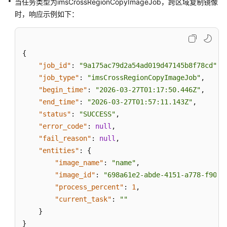
当任务类型为imsCrossRegionCopyImageJob，跨区域复制镜像
时，响应示例如下：
{
"job_id"
:
"9a175ac79d2a54ad019d47145b8f78cd"
,
"job_type"
:
"imsCrossRegionCopyImageJob"
,
"begin_time"
:
"2026-03-27T01:17:50.446Z"
,
"end_time"
:
"2026-03-27T01:57:11.143Z"
,
"status"
:
"SUCCESS"
,
"error_code"
:
null
,
"fail_reason"
:
null
,
"entities"
:
{
"image_name"
:
"name"
,
"image_id"
:
"698a61e2-abde-4151-a778-f9035
"process_percent"
:
1
,
"current_task"
:
""
}
}