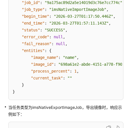
"job_id"
:
"9a175ac89d2a5e14019d3c76e7cc774c"
,
"job_type"
:
"imsNativeImportImageJob"
,
"begin_time"
:
"2026-03-27T01:17:50.446Z"
,
"end_time"
:
"2026-03-27T01:57:11.143Z"
,
"status"
:
"SUCCESS"
,
"error_code"
:
null
,
"fail_reason"
:
null
,
"entities"
:
{
"image_name"
:
"name"
,
"image_id"
:
"698a61e2-abde-4151-a778-f9035
"process_percent"
:
1
,
"current_task"
:
""
}
}
当任务类型为imsNativeExportImageJob，导出镜像时，响应示
例如下：