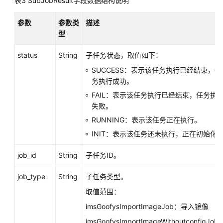
表3
题
SubJobResult字段数据结构说明
参数
参数类
描述
视
型
频
帮
status
String
子任务状态，取值如下：
助
SUCCESS：表示该任务执行已经结束，任
产
务执行成功。
品
FAIL：表示该任务执行已经结束，任务执
术
失败。
语
RUNNING：表示该任务正在执行。
INIT：表示该任务还未执行，正在初始化
更
多
job_id
String
子任务ID。
文
档
job_type
String
子任务类型。
取值范围：
通
imsGoofysImportImageJob：导入镜像
用
参
imsGoofysImportImageWithoutconfigJob