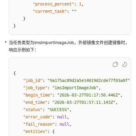
"process_percent"
:
1
,
"current_task"
:
""
}
}
当任务类型为imsImportImageJob，外部镜像文件创建镜像时，
响应示例如下：
{
"job_id"
:
"9a175ac89d2a5e14019d2cde77f03a0f"
,
"job_type"
:
"imsImportImageJob"
,
"begin_time"
:
"2026-03-27T01:17:50.446Z"
,
"end_time"
:
"2026-03-27T01:57:11.143Z"
,
"status"
:
"SUCCESS"
,
"error_code"
:
null
,
"fail_reason"
:
null
,
"entities"
:
{