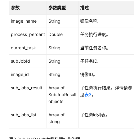
历
参数
参数类型
描述
史
image_name
API
String
镜像名称。
process_percent
Double
任务执行进度。
状
态
current_task
String
当前任务名称。
码
subJobId
String
子任务ID。
错
误
image_id
String
镜像ID。
码
sub_jobs_result
Array of
子任务执行结果。详情请参
SDK
SubJobResult
见
表3
。
参
objects
考
sub_jobs_list
Array of
子任务id列表。
常
string
见
问