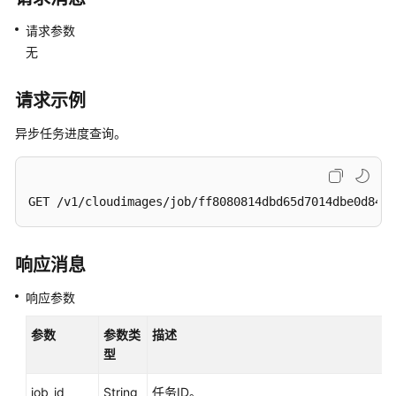
必
读
请求参数
无
API
概
请求示例
览
异步任务进度查询。
如
何
调
用
GET /v1/cloudimages/job/ff8080814dbd65d7014dbe0d84db
API
快
响应消息
速
响应参数
入
门
参数
参数类
描述
型
API
job_id
String
任务ID。