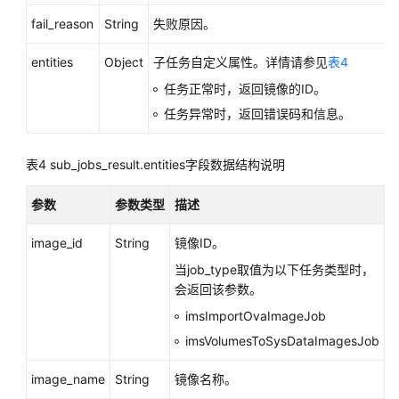
源
fail_reason
String
失败原因。
支
entities
Object
子任务自定义属性。详情请参见
表4
持
任务正常时，返回镜像的ID。
区
域
任务异常时，返回错误码和信息。
系
表4
sub_jobs_result.entities字段数据结构说明
统
权
参数
参数类型
描述
限
image_id
String
镜像ID。
当job_type取值为以下任务类型时，
会返回该参数。
imsImportOvaImageJob
imsVolumesToSysDataImagesJob
image_name
String
镜像名称。