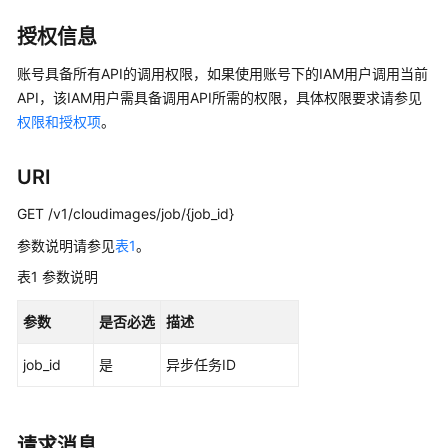
入
门
授权信息
用
账号具备所有API的调用权限，如果使用账号下的IAM用户调用当前
户
API，该IAM用户需具备调用API所需的权限，具体权限要求请参见
指
权限和授权项
。
南
URI
最
佳
GET /v1/cloudimages/job/{job_id}
实
参数说明请参见
表1
。
践
表1
参数说明
API
参
参数
是否必选
描述
考
job_id
是
异步任务ID
使
用
前
请求消息