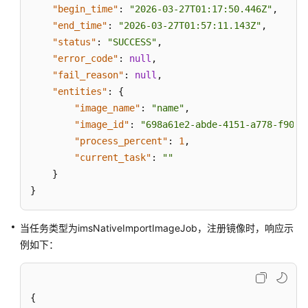
"begin_time"
:
"2026-03-27T01:17:50.446Z"
,
"end_time"
:
"2026-03-27T01:57:11.143Z"
,
"status"
:
"SUCCESS"
,
"error_code"
:
null
,
"fail_reason"
:
null
,
"entities"
:
{
"image_name"
:
"name"
,
"image_id"
:
"698a61e2-abde-4151-a778-f9035
"process_percent"
:
1
,
"current_task"
:
""
}
}
当任务类型为imsNativeImportImageJob，注册镜像时，响应示
例如下：
{