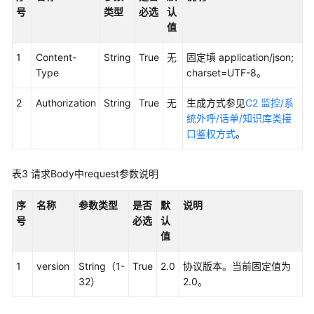
号
类型
必选
认
接
值
口
参
1
Content-
String
True
无
固定填 application/json;
考
Type
charset=UTF-8。
监
2
Authorization
String
True
无
生成方式参见
C2 监控/系
控
统外呼/话单/知识库类接
类
口鉴权方式
。
接
口
参
表3
请求Body中request参数说明
考
序
名称
参数类型
是否
默
说明
外
号
必选
认
呼
值
类
接
1
version
String（1-
True
2.0
协议版本。当前固定值为
口
32）
2.0。
参
考