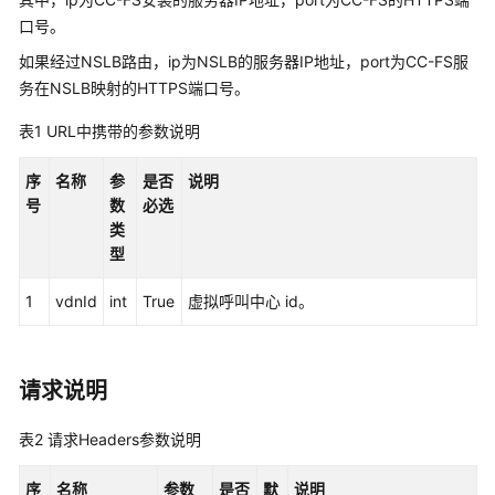
权
口号。
方
式
如果经过NSLB路由，ip为NSLB的服务器IP地址，port为CC-FS服
务在NSLB映射的HTTPS端口号。
系
统
表1
URL中携带的参数说明
配
置
序
名称
参
是否
说明
类
号
数
必选
接
类
口
型
参
考
1
vdnId
int
True
虚拟呼叫中心 id。
（API
Fabric）
请求说明
座
席
表2
请求Headers参数说明
操
作
序
名称
参数
是否
默
说明
类