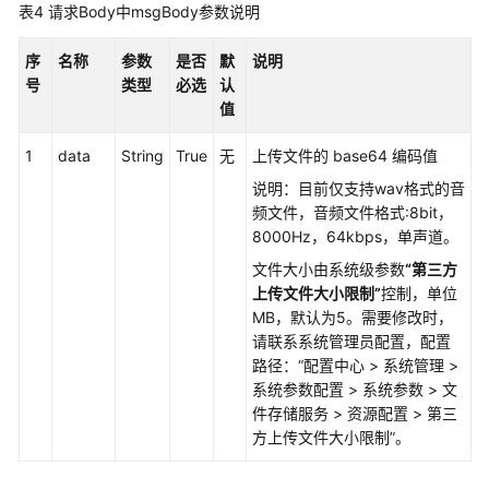
表4
请求Body中msgBody参数说明
话
序
名称
参数
是否
默
说明
单
号
类型
必选
认
类
值
接
口
1
data
String
True
无
上传文件的 base64 编码值
参
考
说明：目前仅支持wav格式的音
频文件，音频文件格式:8bit，
8000Hz，64kbps，单声道。
前
言
文件大小由系统级参数
“第三方
上传文件大小限制”
控制，单位
修
MB，默认为5。需要修改时，
改
请联系系统管理员配置，配置
记
路径：
“
配置中心
>
系统管理
>
录
系统参数配置
>
系统参数
>
文
件存储服务
>
资源配置
>
第三
简
方上传文件大小限制
”
。
介