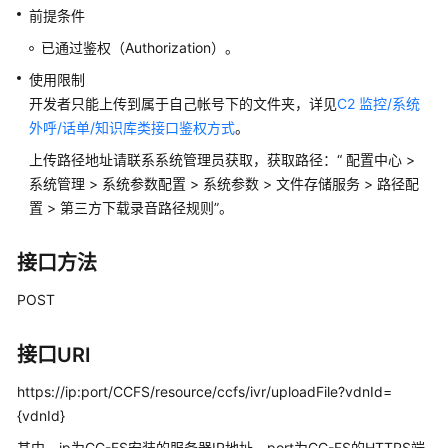
指
前提条件
南
已通过鉴权（Authorization）。
价
使用限制
格
开发者只能上传到属于自己帐号下的文件夹，详见
C2 监控/系统
说
外呼/话单/知识库类接口鉴权方式
。
明
上传路径地址请联系系统管理员获取，获取路径：
“
配置中心
>
开
系统管理
>
系统参数配置
>
系统参数
>
文件存储服务
>
路径配
发
置
>
第三方下载录音路径规则
”
。
指
南
接口方法
API
POST
参
考
接口URI
接
https://ip:port/CCFS/resource/ccfs/ivr/uploadFile?vdnId=
口
{vdnId}
鉴
其中，ip为CC-FS安装的服务器IP地址，port为CC-FS的HTTPS端