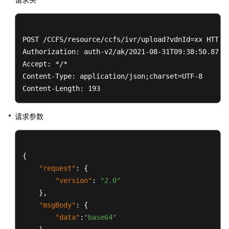
索
引
POST /CCFS/resource/ccfs/ivr/upload?vdnId=xx HTTP/1
下
载
Authorization: auth-v2/ak/2021-08-31T09:38:50.872Z
录
Accept: */*

音
Content-Type: application/json;charset=UTF-8

文
Content-Length: 193
件
请求参数
下
载
录
音
{
文
"request"
:
{
件
"version"
:
"2.0"
（扩
}
,
展）
"msgBody"
:
{
"data"
:
"base64"
生