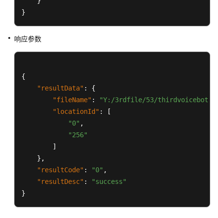
}
成
}
座
席
操
响应参数
作
详
单
{
索
"resultData"
:
{
引
"fileName"
:
"Y:/3rdfile/53/thirdvoicebotfi
"locationId"
下
:
[
载
"0"
,
座
"256"
席
]
操
}
,
作
"resultCode"
:
"0"
,
详
"resultDesc"
:
"success"
单
}
索
引