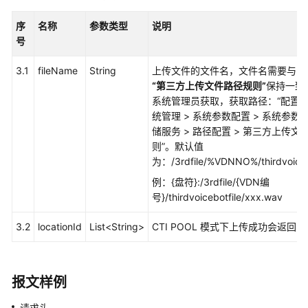
接
口
序
名称
参数类型
说明
号
生
3.1
fileName
String
上传文件的文件名，文件名需要与系
成
“第三方上传文件路径规则”
保持一致
话
系统管理员获取，获取路径：
“
配置
单
统管理
>
系统参数配置
>
系统参数
和
储服务
>
路径配置
>
第三方上传文
录
则
”
。默认值
音
为：/3rdfile/%VDNNO%/thirdvoiceb
索
引
例：{盘符}:/3rdfile/{VDN编
号}/thirdvoicebotfile/xxx.wav
下
载
3.2
locationId
List<String>
CTI POOL 模式下上传成功会返回
话
单
和
报文样例
录
音
请求头