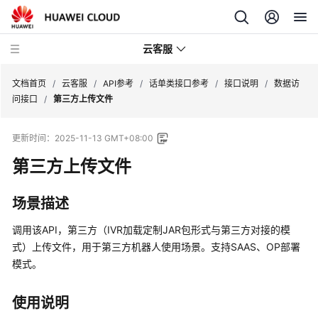
云客服
文档首页
/
云客服
/
API参考
/
话单类接口参考
/
接口说明
/
数据访
问接口
/
第三方上传文件
产
更新时间：
2025-11-13 GMT+08:00
品
介
第三方上传文件
绍
场景描述
快
速
调用该API，第三方（IVR加载定制JAR包形式与第三方对接的模
入
式）上传文件，用于第三方机器人使用场景。支持SAAS、OP部署
门
模式。
用
使用说明
户