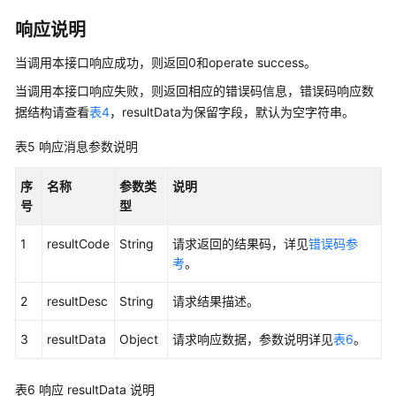
接
响应说明
口
说
当调用本接口响应成功，则返回0和operate success。
明
当调用本接口响应失败，则返回相应的错误码信息，错误码响应数
据结构请查看
表4
，resultData为保留字段，默认为空字符串。
数
据
表5
响应消息参数说明
访
问
序
名称
参数类
说明
接
号
型
口
1
resultCode
String
请求返回的结果码，详见
错误码参
录
考
。
音
下
2
resultDesc
String
请求结果描述。
载
和
3
resultData
Object
请求响应数据，参数说明详见
表6
。
播
放
URL
表6
响应 resultData 说明