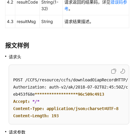
4.2
resultCode
String(1-
请求返回的结果码，详见
错误码参
索
32)
考
。
引
4.3
resultMsg
String
请求结果描述。
下
载
录
音
报文样例
文
件
请求头
下
载
POST /CCFS/resource/ccfs/downloadOiapRecordHTTP/1.1
录
Authorization: auth-v2/ak/2018-07-02T02:45:50Z/cont
音
eb453f68e
****
****
****
****
**96c509c4913

文
Accept: 
*/*
件
Content-Type: application/json;charset=UTF-8

（扩
Content-Length: 193
展）
生
请求参数