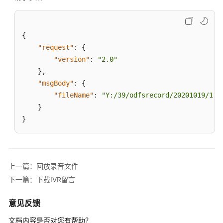
成
座
席
{
操
"request"
作
:
{
详
"version"
:
"2.0"
单
}
,
索
"msgBody"
:
{
引
"fileName"
:
"Y:/39/odfsrecord/20201019/160
}
下
}
载
座
席
操
上一篇：回放录音文件
作
下一篇：下载IVR留言
详
单
索
意见反馈
引
文档内容是否对您有帮助？