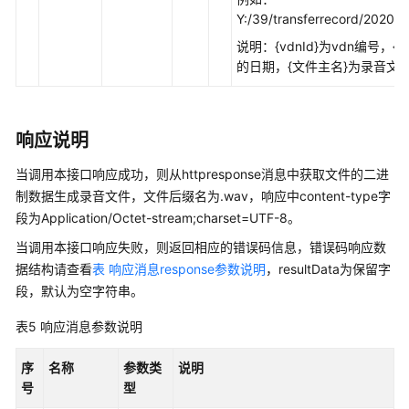
接
Y:/39/transferrecord/202
口
说明：{vdnId}为vdn编号，{
说
的日期，{文件主名}为录音文
明
数
响应说明
据
访
当调用本接口响应成功，则从httpresponse消息中获取文件的二进
问
制数据生成录音文件，文件后缀名为.wav，响应中content-type字
接
段为Application/Octet-stream;charset=UTF-8。
口
当调用本接口响应失败，则返回相应的错误码信息，错误码响应数
录
据结构请查看
表 响应消息response参数说明
，resultData为保留字
音
段，默认为空字符串。
下
载
表5
响应消息参数说明
和
播
序
名称
参数类
说明
放
号
型
URL