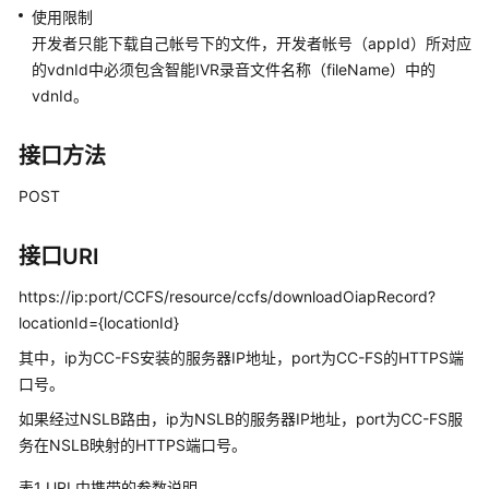
指
使用限制
南
开发者只能下载自己帐号下的文件，开发者帐号（appId）所对应
的vdnId中必须包含智能IVR录音文件名称（fileName）中的
价
vdnId。
格
说
明
接口方法
POST
开
发
指
接口URI
南
https://ip:port/CCFS/resource/ccfs/downloadOiapRecord?
API
locationId={locationId}
参
其中，ip为CC-FS安装的服务器IP地址，port为CC-FS的HTTPS端
考
口号。
如果经过NSLB路由，ip为NSLB的服务器IP地址，port为CC-FS服
接
口
务在NSLB映射的HTTPS端口号。
鉴
表1
URL中携带的参数说明