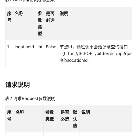
权
方
序
名称
参
是否
说明
式
号
数
必选
类
系
型
统
配
1
locationId
int
False
节点Id，通过调用会话记录查询接口
置
（https://IP:PORT/oifde/rest/api/que
类
查询locationId。
接
口
参
考
请求说明
（API
Fabric）
表2
请求Request参数说明
座
序
名称
参数
是否
默
说明
席
号
类型
必选
认
操
值
作
类