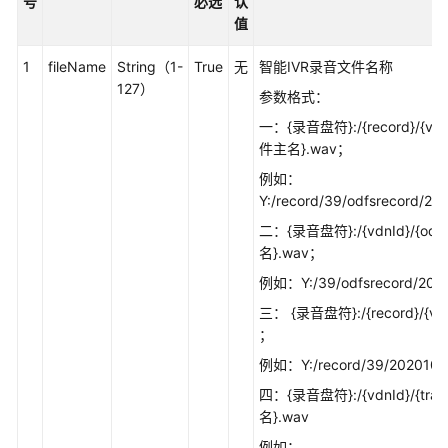
号
必选
认
值
话
单
1
fileName
String（1-
True
无
智能IVR录音文件名称
类
127）
参数格式：
接
一：{录音盘符}:/{record}/{vdnI
口
件主名}.wav；
参
考
例如：
Y:/record/39/odfsrecord/
前
二：{录音盘符}:/{vdnId}/{odf
言
名}.wav；
例如：Y:/39/odfsrecord/202
修
改
三： {录音盘符}:/{record}/{v
记
；
录
例如：Y:/record/39/202010
四：{录音盘符}:/{vdnId}/{tran
简
名}.wav
介
例如：