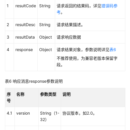
接
1
resultCode
String
请求返回的结果码，详见
错误码参
口
考
。
生
2
resultDesc
String
请求结果描述。
成
话
3
resultData
Object
请求响应数据
单
和
4
response
Object
请求结果对象，参数说明详见
表6
录
不推荐使用，为兼容老版本保留字
音
段。
索
引
表6
响应消息response参数说明
下
序
名称
参数类型
说明
载
号
话
单
4.1
version
String（1-
协议版本，如2.0。
和
32）
录
音