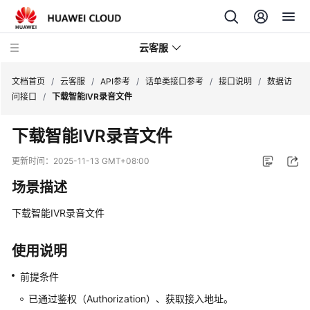
云客服
文档首页
/
云客服
/
API参考
/
话单类接口参考
/
接口说明
/
数据访
问接口
/
下载智能IVR录音文件
产
下载智能IVR录音文件
品
介
更新时间：
2025-11-13 GMT+08:00
绍
场景描述
快
下载智能IVR录音文件
速
入
门
使用说明
前提条件
用
户
已通过鉴权（Authorization）、获取接入地址。