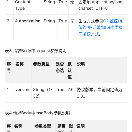
1
Content-
String
True
无
固定填 application/json;
接
Type
charset=UTF-8。
口
参
2
Authorization
String
True
无
生成方式参见
C2 监控/系
考
统外呼/话单/知识库类接
口鉴权方式
。
监
控
表3
请求Body中request参数说明
类
接
序
名称
参数类型
是否
默
说明
口
号
必选
认
参
值
考
1
version
String（1-
True
2.0
协议版本。当前固定值为
外
32）
2.0。
呼
类
接
表4
请求Body中msgBody参数说明
口
参
序
名称
参数类型
是否
默
说明
考