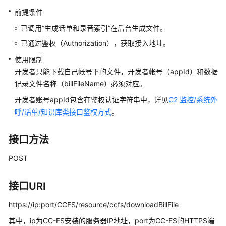
指
南
前提条件
已调用“生成话单和录音索引”在后台生成文件。
价
已通过鉴权（Authorization），获取接入地址。
格
说
使用限制
明
开发者只能下载自己帐号下的文件，开发者帐号（appId）和数据
记录文件名称（billFileName）必须对应。
开
开发者账号appId包含在鉴权认证字符串中，详见
C2 监控/系统外
发
呼/话单/知识库类接口鉴权方式
。
指
南
接口方法
API
POST
参
考
接口URI
接
https://ip:port/CCFS/resource/ccfs/downloadBillFile
口
鉴
其中，ip为CC-FS安装的服务器IP地址，port为CC-FS的HTTPS端