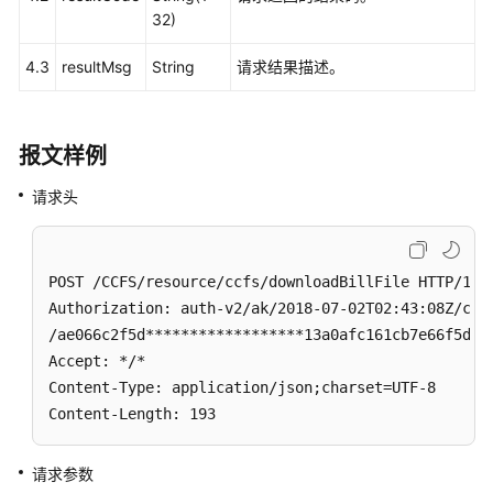
接
32)
口
4.3
resultMsg
String
请求结果描述。
生
成
话
报文样例
单
和
请求头
录
音
索
POST /CCFS/resource/ccfs/downloadBillFile HTTP/1.1

引
Authorization: auth-v2/ak/2018-07-02T02:43:08Z/cont
下
/ae066c2f5d******************13a0afc161cb7e66f5d

载
Accept: */*

话
Content-Type: application/json;charset=UTF-8

单
Content-Length: 193
和
录
请求参数
音