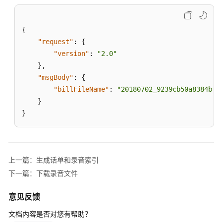
索
引
{
下
"request"
:
{
载
"version"
:
"2.0"
录
}
,
音
"msgBody"
:
{
文
"billFileName"
:
"20180702_9239cb50a8384bb0
件
}
}
下
载
录
音
文
上一篇：生成话单和录音索引
件
下一篇：下载录音文件
（扩
展）
意见反馈
文档内容是否对您有帮助？
生