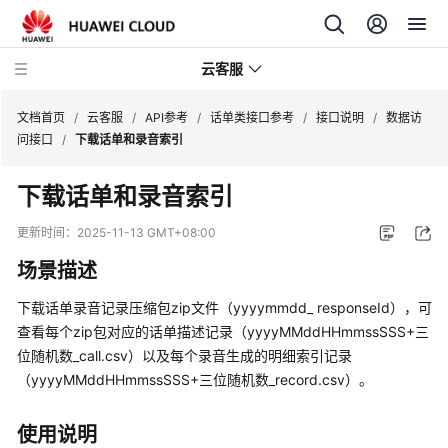
云客服
文档首页
/
云客服
/
API参考
/
话单类接口参考
/
接口说明
/
数据访
问接口
/
下载话单和录音索引
产
下载话单和录音索引
品
介
更新时间：
2025-11-13 GMT+08:00
绍
场景描述
快
下载话单录音记录压缩包zip文件（yyyymmdd_ responseId），可
速
查看每个zip包对应的话单描述记录（yyyyMMddHHmmssSSS+三
入
位随机数_call.csv）以及每个录音生成的明细索引记录
门
（yyyyMMddHHmmssSSS+三位随机数_record.csv）。
用
户
使用说明