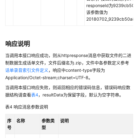
responseId为9239cb50
话
该参数值为
单
20180702_9239cb50a8
类
接
口
响应说明
参
考
当调用本接口响应成功，则从httpresponse消息中获取文件的二进
制数据生成话单文件，文件后缀名为.zip，文件中各参数定义参考
前
话单录音索引文件定义
，响应中content-type字段为
言
Application/Octet-stream;charset=UTF-8。
当调用本接口响应失败，则返回相应的错误码信息，错误码响应数
修
据结构请查看
改
表4
，resultData为保留字段，默认为空字符串。
记
表4
响应消息参数说明
录
序
名称
参数类
说明
简
号
型
介