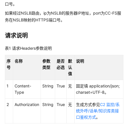
权
口号。
方
如果经过NSLB路由，ip为NSLB的服务器IP地址，port为CC-FS服
式
务在NSLB映射的HTTPS端口号。
系
统
请求说明
配
置
表1
请求Headers参数说明
类
接
序
名称
参数
是否
默
说明
口
号
类型
必选
认
参
值
考
（API
1
Content-
String
True
无
固定填 application/json;
Fabric）
Type
charset=UTF-8。
座
2
Authorization
String
True
无
生成方式参见
C2 监控/系
席
统外呼/话单/知识库类接
操
口鉴权方式
。
作
类