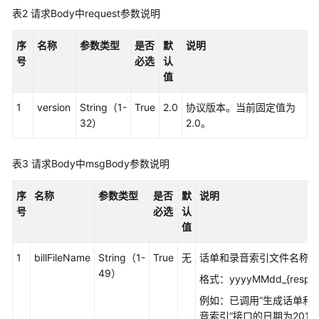
表2
请求Body中request参数说明
接
口
序
名称
参
参数类型
是否
默
说明
号
考
必选
认
值
监
1
version
String（1-
True
2.0
协议版本。当前固定值为
控
32）
2.0。
类
接
口
表3
请求Body中msgBody参数说明
参
考
序
名称
参数类型
是否
默
说明
号
必选
认
外
值
呼
类
1
billFileName
String（1-
True
无
话单和录音索引文件名称，
接
49）
格式：yyyyMMdd_{respons
口
参
例如：已调用“生成话单和
考
音索引”接口的日期为2018