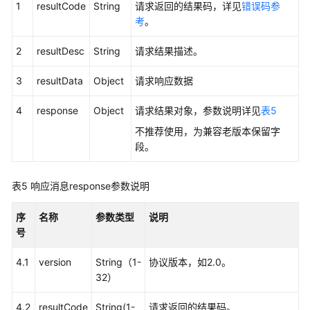
1
resultCode
String
请求返回的结果码，详见
错误码参
接
考
。
口
说
2
resultDesc
String
请求结果描述。
明
3
resultData
Object
请求响应数据
数
据
4
response
Object
请求结果对象，参数说明详见
表5
访
不推荐使用，为兼容老版本保留字
问
段。
接
口
表5
响应消息response参数说明
录
音
序
名称
参数类型
说明
下
号
载
和
4.1
version
String（1-
协议版本，如2.0。
播
32）
放
URL
4.2
resultCode
String(1-
请求返回的结果码。