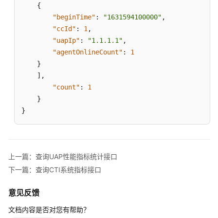
统
{
指
"beginTime"
:
"1631594100000"
,
标
"ccId"
:
1
,
查
"uapIp"
:
"1.1.1.1"
,
询
"agentOnlineCount"
:
1
接
}
口
]
,
"count"
:
1
查
}
询
}
UAP
性
能
信
息
上一篇：查询UAP性能指标统计接口
接
下一篇：查询CTI系统指标接口
口
意见反馈
查
文档内容是否对您有帮助？
询