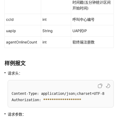
时间戳(五分钟统计区间
史
开始时间)
数
据
ccId
int
呼叫中心编号
查
询
uapIp
String
UAP的IP
类
接
agentOnlineCount
int
软终端注册数
口
配
样例报文
置
数
请求头：
据
查
询
类
Content-Type: application/json;charset=UTF-8

接
Authorization: 
****
****
****
****
**
口
请求参数：
质