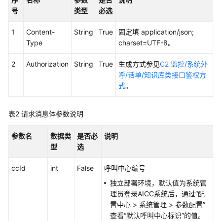
权
号
类型
必选
方
式
1
Content-
String
True
固定填 application/json;
Type
charset=UTF-8。
系
统
2
Authorization
String
True
生成方式参见
C2 监控/系统外
配
呼/话单/知识库类接口鉴权方
置
式
。
类
接
口
表2
请求消息体参数说明
参
考
参数名
数据类
是否必
说明
（API
型
选
Fabric）
ccId
int
False
呼叫中心编号
座
独立部署环境，默认值为系统管
席
理员登录AICC系统后，通过
“
配
操
置中心
>
系统管理
>
参数配置
”
作
查看“默认呼叫中心标识”的值。
类