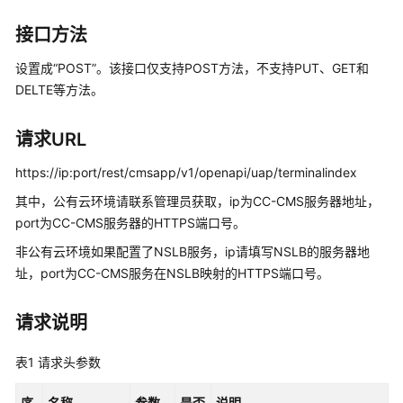
指
南
接口方法
价
设置成“POST”。该接口仅支持POST方法，不支持PUT、GET和
格
DELTE等方法。
说
明
请求URL
开
https://ip:port/rest/cmsapp/v1/openapi/uap/terminalindex
发
其中，公有云环境请联系管理员获取，ip为CC-CMS服务器地址，
指
南
port为CC-CMS服务器的HTTPS端口号。
非公有云环境如果配置了NSLB服务，ip请填写NSLB的服务器地
API
址，port为CC-CMS服务在NSLB映射的HTTPS端口号。
参
考
请求说明
接
表1
请求头参数
口
鉴
序
名称
参数
是否
说明