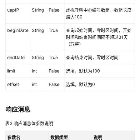
接
uapIP
String
False
虚拟呼叫中心编号数组，数组长度
口
最大100
参
考
beginDate
String
True
查询起始时间，零时区时间，开始
时间和结束时间间隔不超过31天
监
（取整）
控
类
endDate
String
True
查询结束时间，零时区时间
接
口
limit
int
False
选填，默认为100
参
考
offset
int
False
选填，默认为0
前
言
响应消息
修
表3
响应消息体参数说明
改
记
参数名
数据类型
说明
录