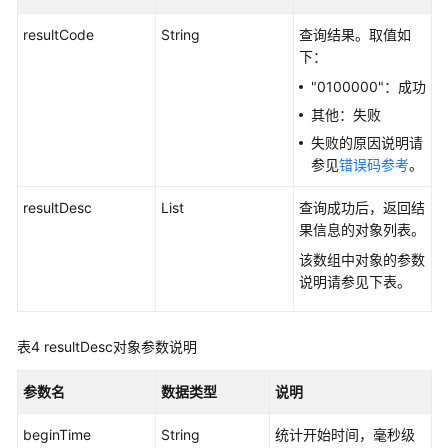
resultCode
String
查询结果。取值如
简
下：
介
"0100000"：成功
接
其他：失败
口
失败的原因说明请
说
参见
错误码参考
。
明
resultDesc
List
查询成功后，返回结
实
果信息的对象列表。
时
该数组中对象的参数
数
说明请参见下
表。
据
查
询
表4
resultDesc对象参数说明
类
接
参数名
数据类型
说明
口
beginTime
String
统计开始时间，毫秒级
历