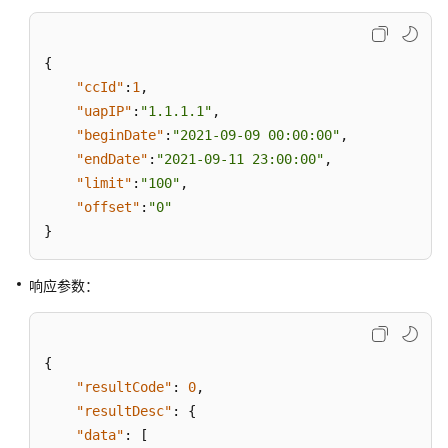
检
关
系
{
维
"ccId"
:
1
,
护
"uapIP"
:
"1.1.1.1"
,
接
"beginDate"
:
"2021-09-09 00:00:00"
,
口
"endDate"
:
"2021-09-11 23:00:00"
,
"limit"
:
"100"
,
外
"offset"
:
"0"
呼
}
任
务
列
响应参数：
表
查
询
{
接
"resultCode"
:
0
,
口
"resultDesc"
:
{
"data"
系
:
[