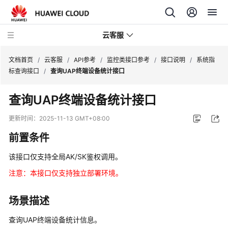
云客服
文档首页
/
云客服
/
API参考
/
监控类接口参考
/
接口说明
/
系统指
标查询接口
/
查询UAP终端设备统计接口
产
查询UAP终端设备统计接口
品
介
更新时间：
2025-11-13 GMT+08:00
绍
前置条件
快
该接口仅支持全局AK/SK鉴权调用。
速
入
注意：本接口仅支持独立部署环境。
门
场景描述
用
户
查询UAP终端设备统计信息。