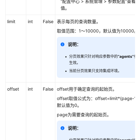
“
配置中心
>
系统管理
>
参数配置
”
查看“
接
值。
口
参
limit
int
False
表示每页的查询数量。
考
取值范围：1～10000，默认值为10000。
监
说明：
控
类
分页效果只针对响应参数中的
“agents”
参
接
生效。
口
当前分页效果只支持集成环境。
参
考
offset
int
False
offset用于确定查询的起始页。
前
offset取值公式为：offset=limit*(pag
言
默认值为0。
page为需要查询的起始页。
修
改
说明：
记
录