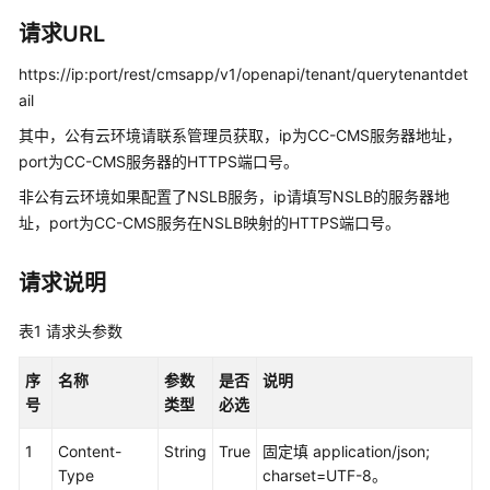
指
南
请求URL
https://ip:port/rest/cmsapp/v1/openapi/tenant/querytenantdet
价
格
ail
说
其中，公有云环境请联系管理员获取，ip为CC-CMS服务器地址，
明
port为CC-CMS服务器的HTTPS端口号。
非公有云环境如果配置了NSLB服务，ip请填写NSLB的服务器地
开
发
址，port为CC-CMS服务在NSLB映射的HTTPS端口号。
指
南
请求说明
API
表1
请求头参数
参
考
序
名称
参数
是否
说明
号
类型
必选
接
口
1
Content-
String
True
固定填 application/json;
鉴
Type
charset=UTF-8。