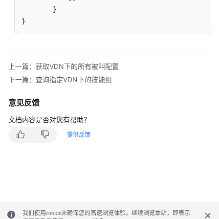
质
}
检
}
关
系
维
护
上一篇：获取VDN下的所有被叫配置
接
下一篇：查询指定VDN下的技能组
口
意见反馈
外
呼
文档内容是否对您有帮助？
任
提供反馈
务
列
表
查
询
接
口
我们使用cookie来确保您的高速浏览体验。继续浏览本站，即表示