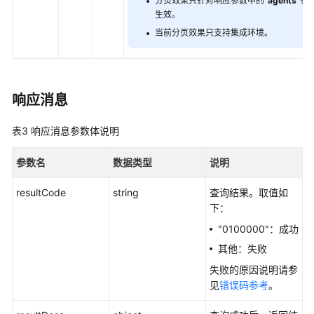
分页效果只针对响应参数中的
“agents”
参
生效。
简
当前分页效果只支持集成环境。
介
接
口
响应消息
说
明
表3
响应消息参数体说明
实
参数名
数据类型
说明
时
数
resultCode
string
查询结果。取值如
据
下：
查
"0100000"：成功
询
类
其他：失败
接
失败的原因说明请参
口
见
错误码参考
。
历