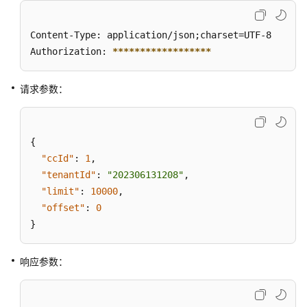
据
租
间
Content-Type: application/json;charset=UTF-8

ID
Authorization: 
****
****
****
****
**
查
询
请求参数：
所
有
座
席
{
信
"ccId"
:
1
,
息
"tenantId"
:
"202306131208"
,
"limit"
:
10000
,
查
"offset"
:
0
询
}
指
定
VDN
响应参数：
下
的
技