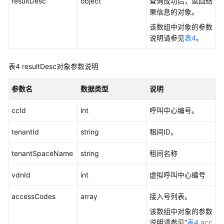
resultDesc
object
查询成功后，返回结
史
果信息的对象。
数
该数组中对象的参数
据
说明请参见
表4
。
查
询
类
表4
resultDesc对象参数说明
接
口
参数名
数据类型
说明
配
ccId
int
呼叫中心编号。
置
数
tenantId
string
租间ID。
据
查
tenantSpaceName
string
租间名称
询
vdnId
类
int
虚拟呼叫中心编号
接
accessCodes
array
接入号列表。
口
该数组中对象的参数
查
说明请参见“
表4 acc