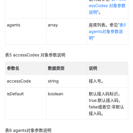
询
essCodes 对象参数
指
说明
”。
定
呼
agents
array
座席列表。参见“
表5
叫
agents对象参数说
中
明
”
心
下
表5
accessCodes 对象参数说明
所
有
参数名
数据类型
说明
VDN
的
accessCode
string
接入号。
信
息
isDefault
boolean
默认接入码标识，
true:默认接入码，
依
false或者空:非默认
据
接入码。
VDNId
查
询
表6
agents对象参数说明