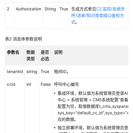
权
方
2
Authorization
String
True
生成方式参见
C2 监控/系统外
式
呼/话单/知识库类接口鉴权方
式
。
系
统
表2
消息体参数说明
配
置
参数名
数据
是否
说明
类
类型
必选
接
口
tenantId
string
True
租间ID。
参
考
ccId
int
False
呼叫中心编号
（API
Fabric）
集成环境，默认值为系统管理员登录AIC
中心
>
系统管理
>
CMS系统配置
”
查看的
座
配置为空，取值数据库t_cms_syspara
席
sys_key="default_cc_id",sys_type="c
操
应的数据。
作
独立部署环境，默认值为系统管理员登录A
类