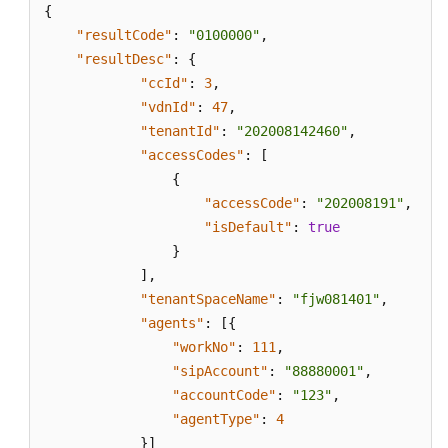
{
能
"resultCode"
:
"0100000"
,
组
"resultDesc"
:
{
"ccId"
:
3
,
查
"vdnId"
:
47
,
询
接
"tenantId"
:
"202008142460"
,
入
"accessCodes"
:
[
用
{
户
"accessCode"
:
"202008191"
,
可
"isDefault"
:
true
访
}
问
]
,
的
"tenantSpaceName"
:
"fjw081401"
,
所
"agents"
:
[
{
有
"workNo"
:
111
,
租
"sipAccount"
:
"88880001"
,
户
信
"accountCode"
:
"123"
,
息
"agentType"
:
4
}
]