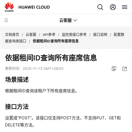
云客服
文档首页
/
云客服
/
API参考
/
监控类接口参考
/
接口说明
/
配置数
据查询类接口
/
依据租间ID查询所有座席信息
产
依据租间ID查询所有座席信息
品
介
更新时间：
2025-11-13 GMT+08:00
绍
场景描述
快
根据租间ID查询该租户下所有座席信息。
速
入
门
接口方法
设置成“POST”。该接口仅支持POST方法，不支持PUT、GET和
用
DELETE等方法。
户