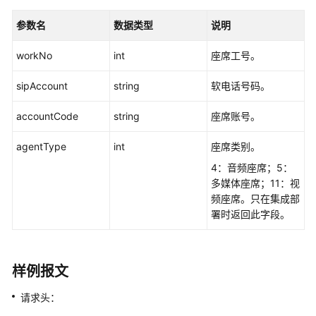
所
有
参数名
数据类型
说明
座
席
workNo
int
座席工号。
信
息
sipAccount
string
软电话号码。
获
accountCode
string
座席账号。
取
agentType
VDN
int
座席类别。
下
4：音频座席；5：
的
多媒体座席；11：视
所
频座席。只在集成部
有
署时返回此字段。
被
叫
配
样例报文
置
请求头：
依