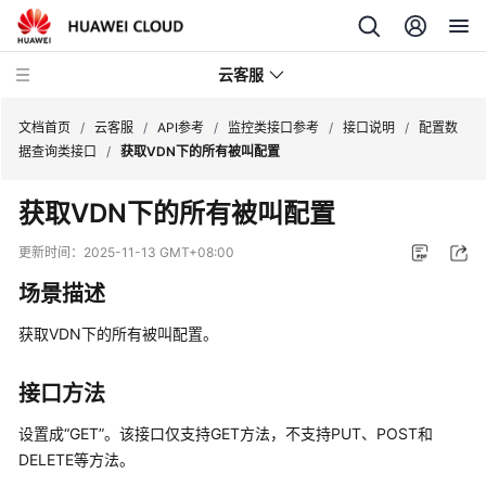
云客服
文档首页
/
云客服
/
API参考
/
监控类接口参考
/
接口说明
/
配置数
据查询类接口
/
获取VDN下的所有被叫配置
产
获取VDN下的所有被叫配置
品
介
更新时间：
2025-11-13 GMT+08:00
绍
场景描述
快
获取VDN下的所有被叫配置。
速
入
门
接口方法
设置成“GET”。该接口仅支持GET方法，不支持PUT、POST和
用
DELETE等方法。
户