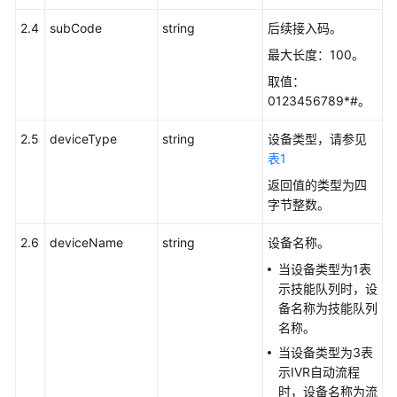
史
2.4
subCode
string
后续接入码。
数
据
最大长度：100。
查
取值：
询
0123456789*#。
类
接
2.5
deviceType
string
设备类型，请参见
口
表1
返回值的类型为四
配
字节整数。
置
数
2.6
deviceName
string
设备名称。
据
当设备类型为1表
查
示技能队列时，设
询
备名称为技能队列
类
名称。
接
口
当设备类型为3表
示IVR自动流程
查
时，设备名称为流