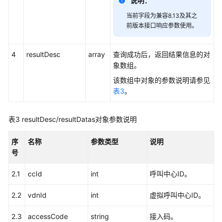
说明：
当前字段为兼容8.13及其之
简
前版本接口响应参数使用。
介
4
resultDesc
接
array
查询成功后，返回结果信息的对
口
象数组。
说
该数组中对象的参数说明请参见
明
表3
。
实
表3
resultDesc/resultDatas对象参数说明
时
数
序
名称
参数类型
说明
据
号
查
询
2.1
ccId
int
呼叫中心ID。
类
接
2.2
vdnId
int
虚拟呼叫中心ID。
口
2.3
accessCode
string
接入码。
历