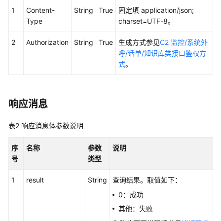
权
1
Content-
String
True
固定填 application/json;
方
Type
charset=UTF-8。
式
2
Authorization
String
True
生成方式参见
C2 监控/系统外
系
呼/话单/知识库类接口鉴权方
统
式
。
配
置
类
接
响应消息
口
参
表2
响应消息体参数说明
考
（API
序
名称
参数
说明
Fabric）
号
类型
座
1
result
String
查询结果。取值如下：
席
0：成功
操
其他：失败
作
类