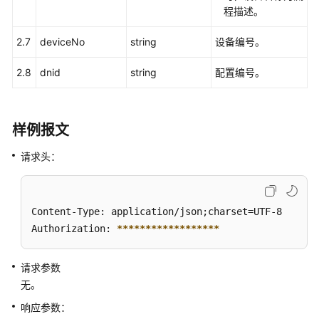
询
程描述。
指
定
2.7
deviceNo
string
设备编号。
呼
2.8
dnid
叫
string
配置编号。
中
心
下
样例报文
所
有
请求头：
VDN
的
信
Content-Type: application/json;charset=UTF-8

息
Authorization: 
****
****
****
****
**
依
据
请求参数
VDNId
无。
查
响应参数：
询