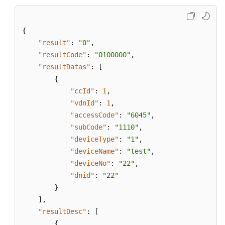
所
有
座
{
席
"result"
:
"0"
,
信
"resultCode"
:
"0100000"
,
息
"resultDatas"
:
[
{
获
"ccId"
:
1
,
取
"vdnId"
:
1
,
VDN
下
"accessCode"
:
"6045"
,
的
"subCode"
:
"1110"
,
所
"deviceType"
:
"1"
,
有
"deviceName"
:
"test"
,
被
"deviceNo"
:
"22"
,
叫
"dnid"
:
"22"
配
}
置
]
,
"resultDesc"
:
[
依
{