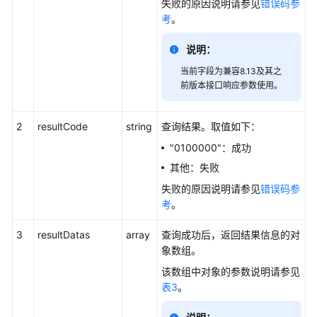
失败的原因说明请参见
错误码参
接
考
。
口
参
说明：
考
当前字段为兼容8.13及其之
前版本接口响应参数使用。
监
控
类
2
resultCode
string
查询结果。取值如下：
接
"0100000"：成功
口
其他：失败
参
考
失败的原因说明请参见
错误码参
考
。
前
3
resultDatas
言
array
查询成功后，返回结果信息的对
象数组。
修
该数组中对象的参数说明请参见
改
表3
。
记
录