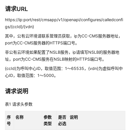
指
南
请求URL
https://ip:port/rest/cmsapp/v1/openapi/configures/calledconfi
价
格
gs/{ccId}/{vdn}
说
其中，公有云环境请联系管理员获取，ip为CC-CMS服务器地址，
明
port为CC-CMS服务器的HTTPS端口号。
非公有云环境如果配置了NSLB服务，ip请填写NSLB的服务器地
开
发
址，port为CC-CMS服务在NSLB映射的HTTPS端口号。
指
{ccId}为呼叫中心ID，取值范围：1～65535，{vdn}为虚拟呼叫中
南
心ID，取值范围：1～5000。
API
请求说明
参
考
表1
请求头参数
接
序
名称
参数
是否
说明
口
号
类型
必选
鉴