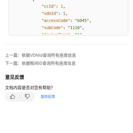
据
"ccId"
:
1
,
租
"vdnId"
:
1
,
间
ID
"accessCode"
:
"6045"
,
查
"subCode"
:
"1110"
,
询
"deviceType"
:
"1"
,
所
"deviceName"
:
"test"
,
有
"deviceNo"
:
"22"
,
座
上一篇：依据VDNId查询所有座席信息
"dnid"
:
"22"
席
下一篇：依据租间ID查询所有座席信息
}
信
]
息
意见反馈
}
查
文档内容是否对您有帮助？
询
提供反馈
指
定
VDN
下
的
技