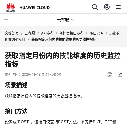
云客服
文档首页
/
云客服
/
API参考
/
监控类接口参考
/
接口说明
/
历史数
据查询类接口
/
获取指定月份内的技能维度的历史监控指标
产
获取指定月份内的技能维度的历史监控
品
指标
介
绍
更新时间：
2025-11-13 GMT+08:00
快
场景描述
速
入
获取指定月份内的技能维度的历史监控指标。
门
接口方法
用
户
设置成“POST”。该接口仅支持POST方法，不支持PUT、GET和