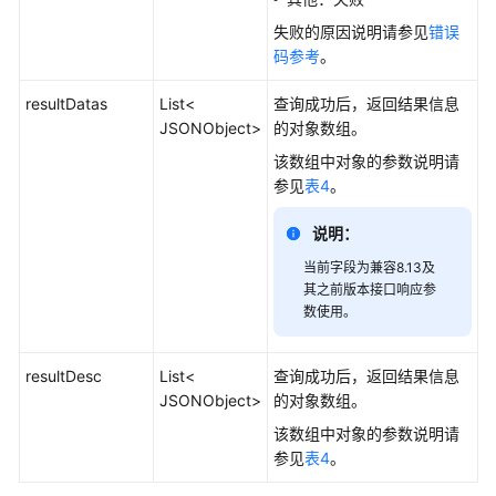
史
失败的原因说明请参见
错误
数
码参考
。
据
查
resultDatas
List<
查询成功后，返回结果信息
询
JSONObject>
的对象数组。
类
该数组中对象的参数说明请
接
参见
表4
。
口
说明：
获
取
当前字段为兼容8.13及
VDN
其之前版本接口响应参
数使用。
历
史
监
resultDesc
List<
查询成功后，返回结果信息
控
JSONObject>
的对象数组。
指
该数组中对象的参数说明请
标
参见
表4
。
查