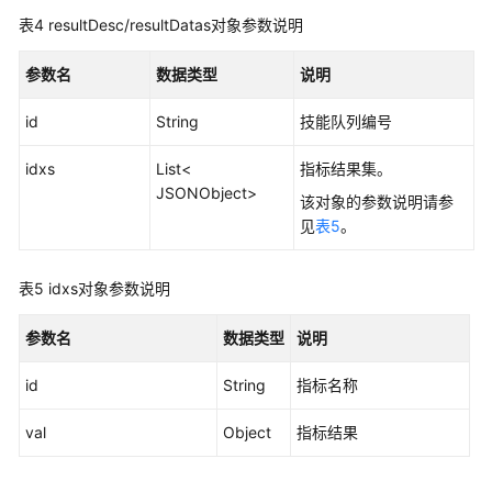
询
表4
resultDesc/resultDatas对象参数说明
指
定
参数名
数据类型
说明
VDN
下
id
String
技能队列编号
的
未
idxs
List<
指标结果集。
接
JSONObject>
该对象的参数说明请参
来
见
表5
。
电
信
息
表5
idxs对象参数说明
获
参数名
数据类型
说明
取
IVR
id
String
指标名称
历
史
val
Object
指标结果
监
控