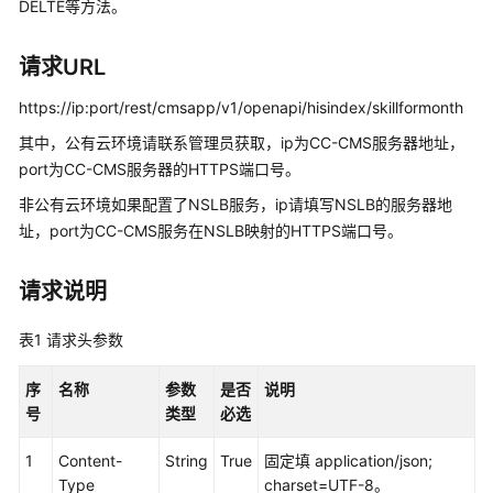
指
DELTE等方法。
南
请求URL
价
格
https://ip:port/rest/cmsapp/v1/openapi/hisindex/skillformonth
说
其中，公有云环境请联系管理员获取，ip为CC-CMS服务器地址，
明
port为CC-CMS服务器的HTTPS端口号。
开
非公有云环境如果配置了NSLB服务，ip请填写NSLB的服务器地
发
址，port为CC-CMS服务在NSLB映射的HTTPS端口号。
指
南
请求说明
API
表1
请求头参数
参
考
序
名称
参数
是否
说明
号
类型
必选
接
口
1
Content-
String
True
固定填 application/json;
鉴
Type
charset=UTF-8。