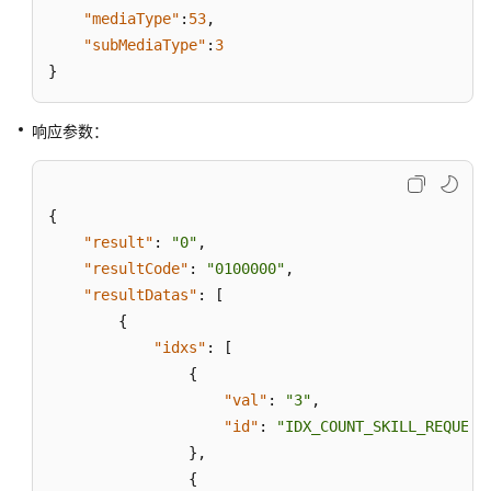
席
"mediaType"
:
53
,
维
"subMediaType"
:
3
度
}
的
历
史
响应参数：
监
控
指
{
标
"result"
:
"0"
,
"resultCode"
:
"0100000"
,
获
"resultDatas"
取
:
[
指
{
定
"idxs"
:
[
日
{
期
"val"
:
"3"
,
内
"id"
:
"IDX_COUNT_SKILL_REQUEST
的
}
,
技
{
能