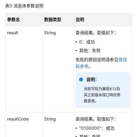
表3
消息体参数说明
简
参数名
介
数据类型
说明
result
String
查询结果。取值如下：
接
口
0：成功
说
其他：失败
明
失败的原因说明请参见
错误
码参考
。
实
时
说明：
数
据
当前字段为兼容8.13及
查
其之前版本接口响应参
询
数使用。
类
接
resultCode
String
查询结果。取值如下：
口
"0100000"：成功
历
其他：失败