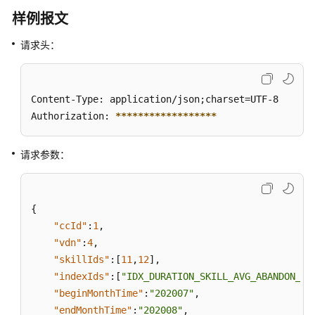
指
样例报文
标
请求头：
获
取
技
Content-Type: application/json;charset=UTF-8

能
维
Authorization: 
****
****
****
****
**
度
的
请求参数：
历
史
监
控
{
指
"ccId"
:
1
,
标
"vdn"
:
4
,
"skillIds"
:
[
11
,
12
]
,
获
"indexIds"
:
[
"IDX_DURATION_SKILL_AVG_ABANDON_AC
取
"beginMonthTime"
:
"202007"
,
座
"endMonthTime"
:
"202008"
,