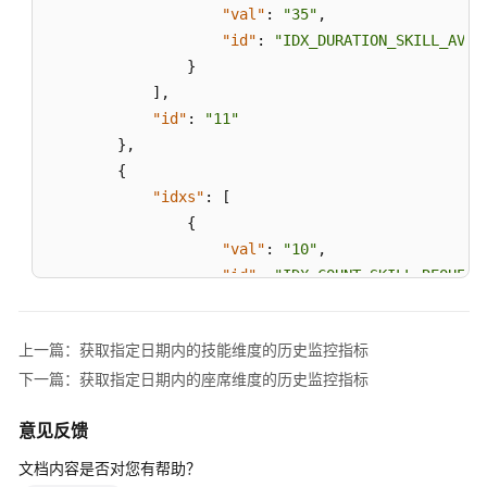
"val"
:
"35"
,
维
"id"
:
"IDX_DURATION_SKILL_AVG_
度
}
的
历
]
,
史
"id"
:
"11"
监
}
,
控
{
指
"idxs"
:
[
标
{
"val"
:
"10"
,
获
"id"
:
"IDX_COUNT_SKILL_REQUEST
取
}
,
指
{
定
上一篇：获取指定日期内的技能维度的历史监控指标
"val"
:
"35"
,
月
下一篇：获取指定日期内的座席维度的历史监控指标
"id"
:
"IDX_DURATION_SKILL_AVG_
份
内
}
意见反馈
的
]
,
技
"id"
:
"12"
文档内容是否对您有帮助？
能
}