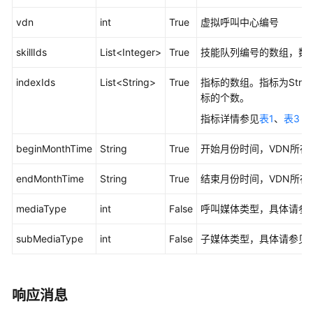
接
vdn
int
True
虚拟呼叫中心编号
口
参
skillIds
List<Integer>
True
技能队列编号的数组，数组
考
indexIds
List<String>
True
指标的数组。指标为Str
监
标的个数。
控
指标详情参见
表1
、
表3
类
接
beginMonthTime
String
True
开始月份时间，VDN所在
口
参
endMonthTime
String
True
结束月份时间，VDN所在
考
mediaType
int
False
呼叫媒体类型，具体请参
前
言
subMediaType
int
False
子媒体类型，具体请参见
修
改
响应消息
记
录