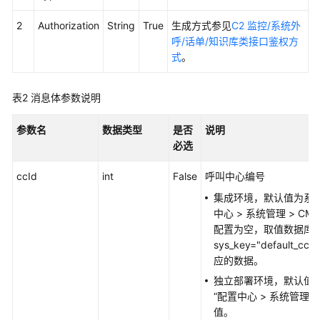
权
方
2
Authorization
String
True
生成方式参见
C2 监控/系统外
式
呼/话单/知识库类接口鉴权方
式
。
系
统
配
表2
消息体参数说明
置
类
参数名
数据类型
是否
说明
接
必选
口
参
ccId
int
False
呼叫中心编号
考
集成环境，默认值为系统
（API
中心
>
系统管理
>
CM
Fabric）
配置为空，取值数据库t_c
sys_key="default_cc_
座
应的数据。
席
独立部署环境，默认值为
操
“
配置中心
>
系统管理
作
值。
类