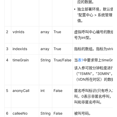
应的数据。
接
独立部署环境，默认值为
口
“
配置中心
>
系统管理
>
参
值。
考
2
vdnIds
array
True
虚拟呼叫中心编号的数组，
监
号为int型。
控
类
3
indexIds
array
True
指标的数组。指标为stri
接
口
4
timeGrain
String
True/False
当
表1
中要求带上timeGr
参
该入参可按分钟粒度进行
考
（"15MIN"，"30MIN
（VDN所在时区）的数据
前
言
5
anonyCall
int
False
匿名呼叫标识(只有呼入才
叫，0表示非匿名呼叫，
修
叫和非匿名呼叫。
改
记
6
calleeNo
String
False
被叫号码。
录