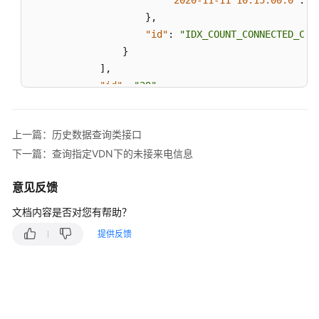
"2020-11-11 10:15:00.0"
:
"
维
度
}
,
的
"id"
:
"IDX_COUNT_CONNECTED_CAL
历
}
史
]
,
监
"id"
:
"29"
控
}
,
指
{
标
上一篇：历史数据查询类接口
"idxs"
:
[
下一篇：查询指定VDN下的未接来电信息
{
根
"val"
:
{
据
意见反馈
"2020-11-11 09:15:00.0"
:
"
条
"2020-11-11 10:15:00.0"
:
"
件
文档内容是否对您有帮助？
统
}
,
提供反馈
计
"id"
:
"IDX_COUNT_TOTAL_CALL"
呼
}
,
入
{
日
"val"
:
{
结
"2020-11-11 09:15:00.0"
:
"
的