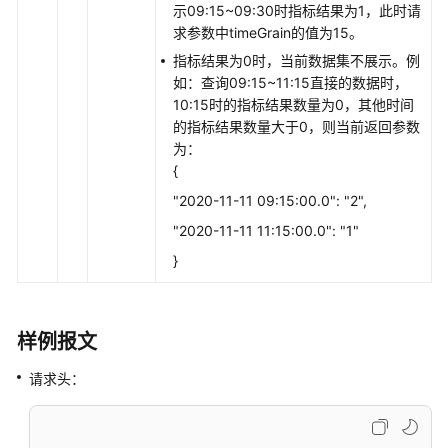
示09:15~09:30时指标结果为1，此时请
维
求参数中timeGrain的值为15。
度
指标结果为0时，当前数据集不展示。例
的
如：查询09:15~11:15直接的数据时，
历
10:15时的指标结果数量为0，其他时间
史
的指标结果数量大于0，则当前返回参数
监
为：
控
{
指
标
"2020-11-11 09:15:00.0": "2",
"2020-11-11 11:15:00.0": "1"
获
}
取
指
定
月
样例报文
份
内
请求头：
的
技
能