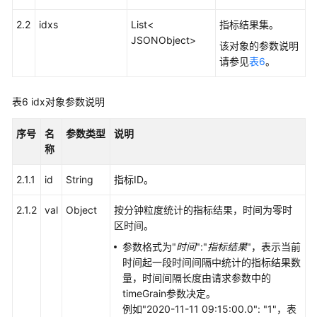
席
维
2.2
idxs
List<
指标结果集。
度
JSONObject>
该对象的参数说明
的
请参见
表6
。
历
史
监
表6
idx对象参数说明
控
指
序号
名
参数类型
说明
标
称
获
2.1.1
id
String
指标ID。
取
指
2.1.2
val
Object
按分钟粒度统计的指标结果，时间为零时
定
区时间。
日
参数格式为"
时间
":"
指标结果
"，表示当前
期
时间起一段时间间隔中统计的指标结果数
内
量，时间间隔长度由请求参数中的
的
timeGrain参数决定。
技
例如"2020-11-11 09:15:00.0": "1"，表
能