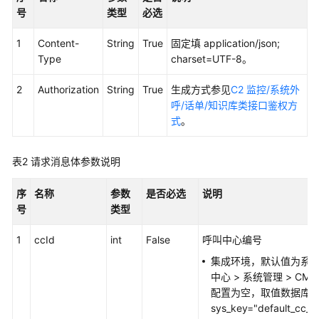
权
号
类型
必选
方
式
1
Content-
String
True
固定填 application/json;
Type
charset=UTF-8。
系
统
2
Authorization
String
True
生成方式参见
C2 监控/系统外
配
呼/话单/知识库类接口鉴权方
置
式
。
类
接
口
表2
请求消息体参数说明
参
考
序
名称
参数
是否必选
说明
（API
号
类型
Fabric）
1
ccId
int
False
呼叫中心编号
座
集成环境，默认值为系统
席
中心
>
系统管理
>
CM
操
配置为空，取值数据库t_cm
作
sys_key="default_cc_i
类