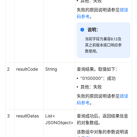
其他：失败
询
失败的原因说明请参见
错误
指
码参考
。
定
VDN
说明：
下
的
当前字段为兼容8.13及
未
其之前版本接口响应参
接
数使用。
来
电
2
resultCode
String
查询结果。取值如下：
信
息
"0100000"：成功
其他：失败
获
失败的原因说明请参见
错误
取
码参考
。
IVR
历
3
resultDatas
List<
查询成功后，返回结果信息
史
JSONObject>
的对象数组。
监
该数组中对象的参数说明请
控