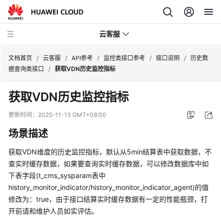
云客服
文档首页
/
云客服
/
API参考
/
监控类接口参考
/
接口说明
/
历史数
据查询类接口
/
获取VDN历史监控指标
产
获取VDN历史监控指标
品
介
更新时间：
2025-11-13 GMT+08:00
绍
场景描述
快
获取VDN维度的历史监控指标，默认从5min结算表中获取数据，不
速
查实时缓存数据，如果要查询实时缓存数据，可以修改数据库中如
入
下表字段(t_cms_sysparam表中
门
history_monitor_indicator/history_monitor_indicator_agent)的值
修改为：true，由于接口结算实时缓存数据有一定的性能瓶颈，打
用
户
开前请和维护人员如实评估。