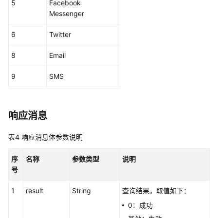
5
Facebook
史
Messenger
数
据
6
Twitter
查
询
8
Email
类
接
9
SMS
口
获
响应消息
取
VDN
表4
响应消息体参数说明
历
史
序
名称
参数类型
说明
监
号
控
指
1
result
String
查询结果。取值如下：
标
0：成功
查