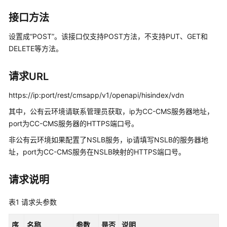
指
南
接口方法
价
设置成“POST”。该接口仅支持POST方法，不支持PUT、GET和
格
DELETE等方法。
说
明
请求URL
开
https://ip:port/rest/cmsapp/v1/openapi/hisindex/vdn
发
其中，公有云环境请联系管理员获取，ip为CC-CMS服务器地址，
指
port为CC-CMS服务器的HTTPS端口号。
南
非公有云环境如果配置了NSLB服务，ip请填写NSLB的服务器地
API
址，port为CC-CMS服务在NSLB映射的HTTPS端口号。
参
考
请求说明
接
表1
请求头参数
口
鉴
序
名称
参数
是否
说明