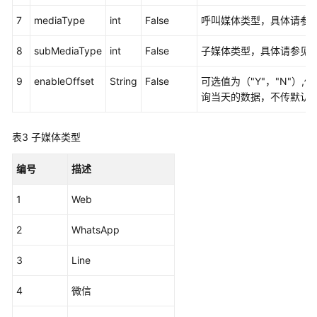
7
mediaType
int
False
呼叫媒体类型，具体请参
简
介
8
subMediaType
int
False
子媒体类型，具体请参见
接
9
enableOffset
String
False
可选值为（"Y"，"N"）,
口
询当天的数据，不传默认为
说
明
表3
子媒体类型
实
编号
描述
时
数
1
Web
据
查
2
WhatsApp
询
类
3
Line
接
口
4
微信
历