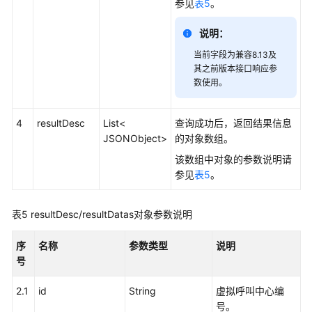
参见
表5
。
指
标
说明：
获
当前字段为兼容8.13及
取
其之前版本接口响应参
技
数使用。
能
维
4
resultDesc
List<
查询成功后，返回结果信息
度
JSONObject>
的对象数组。
的
该数组中对象的参数说明请
历
参见
表5
。
史
监
控
表5
resultDesc/resultDatas对象参数说明
指
标
序
名称
参数类型
说明
号
获
取
2.1
id
String
虚拟呼叫中心编
座
号。