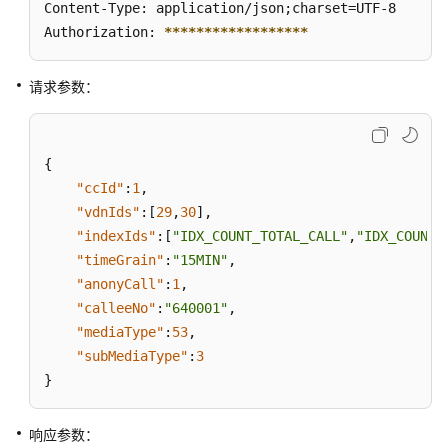
Content-Type: application/json;charset=UTF-8

维
Authorization: 
****
****
****
****
**
度
的
历
请求参数：
史
监
控
{
指
"ccId"
:
1
,
标
"vdnIds"
:
[
29
,
30
]
,
获
"indexIds"
:
[
"IDX_COUNT_TOTAL_CALL"
,
"IDX_COUNT_
取
"timeGrain"
:
"15MIN"
,
指
"anonyCall"
:
1
,
定
"calleeNo"
:
"640001"
,
日
"mediaType"
:
53
,
期
"subMediaType"
:
3
内
}
的
座
席
响应参数：