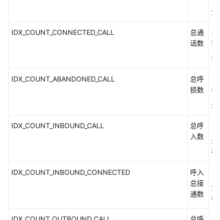
指
南
分
IDX_COUNT_CONNECTED_CALL
总通
=
价
话数
查
格
说
分
明
IDX_COUNT_ABANDONED_CALL
总呼
=
开
损数
参必
发
分
指
南
IDX_COUNT_INBOUND_CALL
总呼
（
入数
分
API
标
参
考
IDX_COUNT_INBOUND_CONNECTED
呼入
（
总接
分
接
通数
标
口
鉴
IDX_COUNT_OUTBOUND_CALL
总呼
（