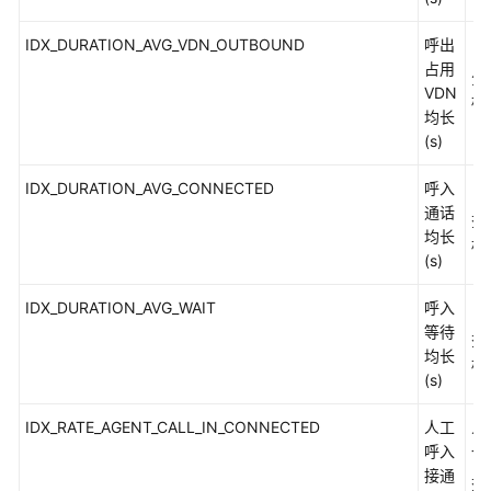
征
IDX_DURATION_AVG_VDN_OUTBOUND
呼出
（
呼
占用
分
叫
VDN
标
进
均长
入/
(s)
离
开
IDX_DURATION_AVG_CONNECTED
呼入
（
设
通话
查
备
均长
标
原
(s)
因
IDX_DURATION_AVG_WAIT
呼入
（
呼
等待
查
叫
均长
标
释
(s)
放
原
IDX_RATE_AGENT_CALL_IN_CONNECTED
人工
人
因
呼入
一
码
接通
查