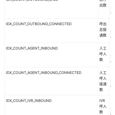
权
出数
方
分
式
标
系
IDX_COUNT_OUTBOUND_CONNECTED
呼出
（
统
总接
分
配
通数
标
置
类
IDX_COUNT_AGENT_INBOUND
人工
（
接
呼入
分
口
数
标
参
考
IDX_COUNT_AGENT_INBOUND_CONNECTED
人工
（
（API
呼入
Fabric）
分
接通
标
数
座
席
IDX_COUNT_IVR_INBOUND
IVR
（
操
呼入
分
作
数
标
类