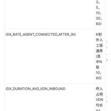
3，
说
5，
明
10，
30，
呼
60)
叫
类
IDX_RATE_AGENT_CONNECTED_AFTER_(N)
N秒
（
型
外人
说
查
工接
明
标
通率
例
(其
座
ID
中N
席
取
类
10，
型
60)
说
明
IDX_DURATION_AVG_VDN_INBOUND
呼入
（
占用
分
呼
VDN
标
叫
均长
特
(s)