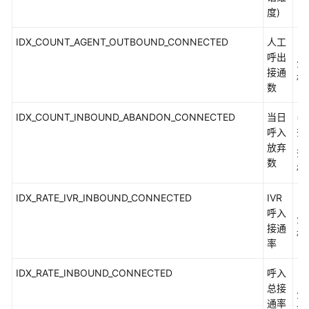
度)
能
队
IDX_COUNT_AGENT_OUTBOUND_CONNECTED
人工
（
列
呼出
监
分
接通
控
标
数
指
标
IDX_COUNT_INBOUND_ABANDON_CONNECTED
当日
=
呼入
查
座
放弃
席
查
数
监
标
控
指
IDX_RATE_IVR_INBOUND_CONNECTED
IVR
（
标
呼入
分
接通
标
率
VDN
监
IDX_RATE_INBOUND_CONNECTED
呼入
（
控
总接
指
分
通率
标
标