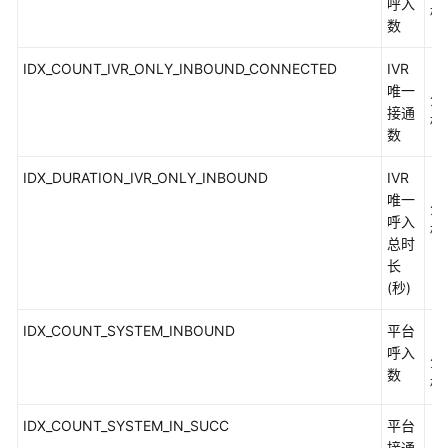
下
呼入
标
版
数
本)
IDX_COUNT_IVR_ONLY_INBOUND_CONNECTED
IVR
（
唯一
外
分
接通
呼
标
数
类
接
IDX_DURATION_IVR_ONLY_INBOUND
IVR
（
口
唯一
参
分
呼入
考
标
总时
长
话
(秒)
单
类
IDX_COUNT_SYSTEM_INBOUND
平台
（
接
呼入
口
分
数
参
标
考
IDX_COUNT_SYSTEM_IN_SUCC
平台
（
智
接通