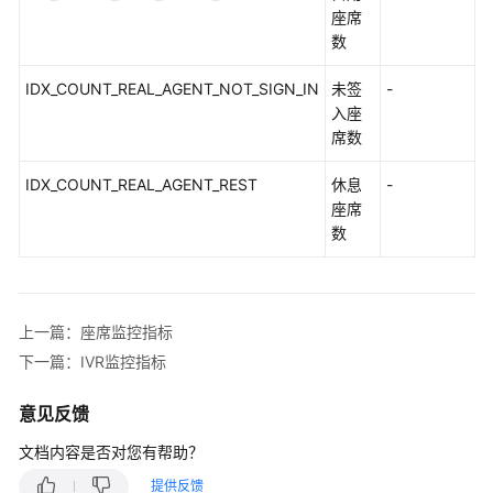
座席
白
数
皮
书
IDX_COUNT_REAL_AGENT_NOT_SIGN_IN
未签
-
资
入座
源
席数
支
IDX_COUNT_REAL_AGENT_REST
休息
-
持
座席
区
数
域
系
统
上一篇：座席监控指标
权
下一篇：IVR监控指标
限
意见反馈
文档内容是否对您有帮助？
提供反馈