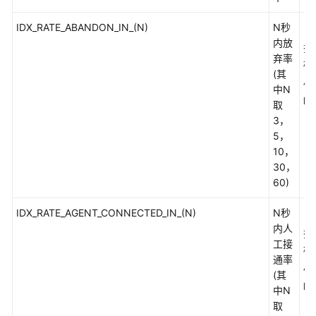
码
参
IDX_RATE_ABANDON_IN_(N)
N秒
（
考
内放
查
弃率
标
呼
(其
例
叫
中N
ID
媒
取
体
3，
类
5，
型
10，
说
30，
明
60)
IDX_RATE_AGENT_CONNECTED_IN_(N)
N秒
（
呼
内人
叫
查
工接
子
标
通率
媒
例
(其
体
ID
中N
类
取
型