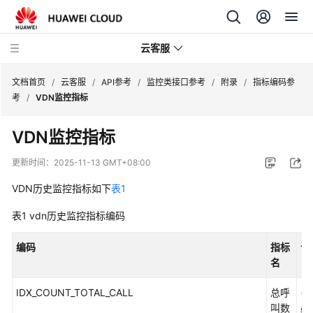
云客服
文档首页
/
云客服
/
API参考
/
监控类接口参考
/
附录
/
指标编码参
考
/
VDN监控指标
产
VDN监控指标
品
介
更新时间：
2025-11-13 GMT+08:00
绍
VDN历史监控指标如下
表1
快
表1
vdn历史监控指标编码
速
入
编码
指标
说
门
名
用
IDX_COUNT_TOTAL_CALL
总呼
=
户
叫数
必须