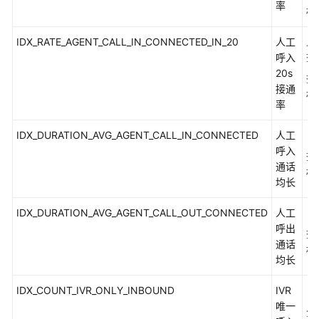
率
标
设
备
IDX_RATE_AGENT_CALL_IN_CONNECTED_IN_20
人工
人
类
呼入
查
型
20s
查
接通
标
座
率
席
操
IDX_DURATION_AVG_AGENT_CALL_IN_CONNECTED
人工
（
作
呼入
查
类
通话
标
型
均长
低
IDX_DURATION_AVG_AGENT_CALL_OUT_CONNECTED
人工
（
版
呼出
查
本
通话
标
接
均长
口
(8.13.0
IDX_COUNT_IVR_ONLY_INBOUND
IVR
（
以
唯一
分