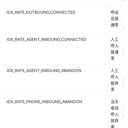
IVR
IDX_RATE_OUTBOUND_CONNECTED
呼出
（
监
总接
分
控
通率
标
指
标
IDX_RATE_AGENT_INBOUND_CONNECTED
人工
（
呼入
分
错
接通
标
误
率
码
参
IDX_RATE_AGENT_INBOUND_ABANDON
人工
（
考
呼入
查
放弃
标
CTI
率
平
台
IDX_RATE_PHONE_INBOUND_ABANDON
当天
（
座
电话
查
席
呼入
标
状
放弃
态
率