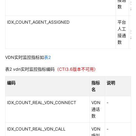
分
能
数
标
化
模
IDX_COUNT_AGENT_ASSIGNED
平台
（
块
人工
分
接
接通
标
口
数
参
考
VDN实时监控指标如
表2
知
表2
vdn实时监控指标编码
（CTI3.6版本不可用）
识
库
编码
指标
说明
管
名
理
类
IDX_COUNT_REAL_VDN_CONNECT
VDN
-
接
通话
口
数
参
考
IDX_COUNT_REAL_VDN_CALL
VDN
-
呼叫