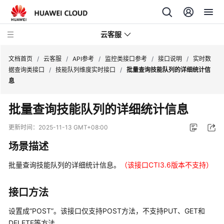
云客服
文档首页
/
云客服
/
API参考
/
监控类接口参考
/
接口说明
/
实时数
据查询类接口
/
技能队列维度实时接口
/
批量查询技能队列的详细统计信
息
产
品
批量查询技能队列的详细统计信息
介
绍
更新时间：
2025-11-13 GMT+08:00
场景描述
快
速
批量查询技能队列的详细统计信息。
（该接口CTI3.6版本不支持）
入
门
接口方法
用
设置成“POST”。该接口仅支持POST方法，不支持PUT、GET和
户
DELETE等方法。