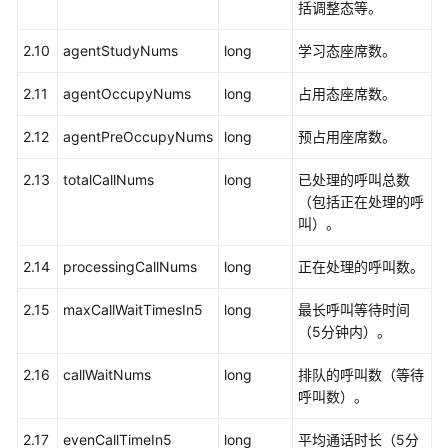
列
括调整态等。
扩
2.10
agentStudyNums
long
学习态座席数。
展
信
2.11
agentOccupyNums
long
占用态座席数。
息
2.12
agentPreOccupyNums
long
预占用座席数。
批
量
2.13
totalCallNums
long
已处理的呼叫总数
查
（包括正在处理的呼
询
叫）。
技
能
2.14
processingCallNums
long
正在处理的呼叫数。
队
列
2.15
maxCallWaitTimesIn5
long
最长呼叫等待时间
当
（5分钟内）。
前
五
2.16
callWaitNums
long
排队的呼叫数（等待
分
呼叫数）。
钟
的
2.17
evenCallTimeIn5
long
平均通话时长（5分