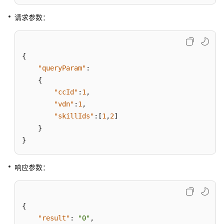
批
请求参数：
量
查
询
技
{
能
"queryParam"
:
队
{
列
"ccId"
:
1
,
的
"vdn"
:
1
,
配
"skillIds"
:
[
1
,
2
]
置
}
信
}
息
批
响应参数：
量
查
询
{
技
"result"
:
"0"
,
能