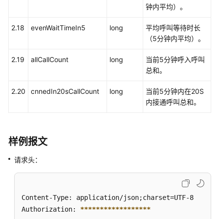
呼
钟内平均）。
叫
统
2.18
evenWaitTimeIn5
long
平均呼叫等待时长
计
（5分钟内平均）。
信
息
2.19
allCallCount
long
当前5分钟呼入呼叫
总和。
查
询
2.20
cnnedIn20sCallCount
long
当前5分钟内在20S
指
内接通呼叫总和。
定
技
能
样例报文
队
列
请求头：
的
状
态
信
Content-Type: application/json;charset=UTF-8

息
Authorization: 
****
****
****
****
**