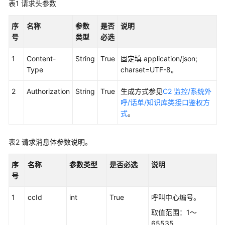
权
表1
请求头参数
方
式
序
名称
参数
是否
说明
号
类型
必选
系
统
1
Content-
String
True
固定填 application/json;
配
Type
charset=UTF-8。
置
类
2
Authorization
String
True
生成方式参见
C2 监控/系统外
接
呼/话单/知识库类接口鉴权方
口
式
。
参
考
表2
请求消息体参数说明。
（API
Fabric）
序
名称
参数类型
是否必选
说明
号
座
席
1
ccId
int
True
呼叫中心编号。
操
取值范围：1～
作
65535
类