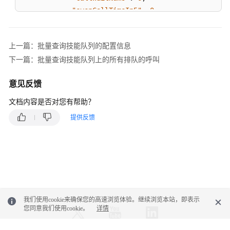
所
"evenCallTimeIn5"
:
0
,
有
"evenWaitTimeIn5"
:
0
,
排
"allCallCount"
:
0
,
队
上一篇：批量查询技能队列的配置信息
"cnnedIn20sCallCount"
:
0
的
下一篇：批量查询技能队列上的所有排队的呼叫
}
,
呼
叫
{
意见反馈
"skillId"
:
2
,
多
"agentLoginNums"
:
0
,
文档内容是否对您有帮助？
技
"agentTalkingNums"
:
0
,
能
提供反馈
"agentIdleNums"
:
0
,
队
"agentAvailableNums"
:
0
,
列
"agentSetBusyNums"
:
0
,
排
"agentRestNums"
:
0
,
队
"agentMaxIdleTimeIn5"
:
0
,
时，
"agentWorkNums"
:
0
,
批
"agentStudyNums"
:
0
,
量
我们使用cookie来确保您的高速浏览体验。继续浏览本站，即表示
"agentOccupyNums"
:
0
,
查
您同意我们使用cookie。
详情
询
"agentPreOccupyNums"
:
0
,