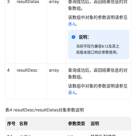
3
resultDatas
array
查询成功后，返回结果信息的对
维
象数组。
度
该数组中对象的参数说明请参见
实
表4
。
时
接
说明：
口
当前字段为兼容8.12及其之
技
前版本接口响应参数使用。
能
队
4
resultDesc
array
查询成功后，返回结果信息的对
列
象数组。
维
该数组中对象的参数说明请参见
度
表4
。
实
时
接
表4
resultDesc/resultDatas对象参数说明
口
序号
名称
参数类型
说明
批
量