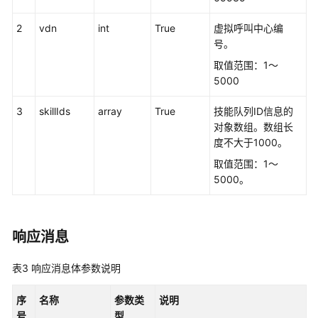
接
2
vdn
int
True
虚拟呼叫中心编
口
号。
参
考
取值范围：1～
5000
监
控
3
skillIds
array
True
技能队列ID信息的
类
对象数组。数组长
接
度不大于1000。
口
取值范围：1～
参
5000。
考
前
响应消息
言
表3
响应消息体参数说明
修
改
记
序
名称
参数类
说明
录
号
型