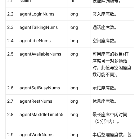
2.1
skillId
int
技能队列编号。
查
询
2.2
agentLoginNums
long
签入座席数。
技
能
2.3
agentTalkingNums
long
通话座席数。
队
列
2.4
agentIdleNums
long
空闲座席数。
上
签
2.5
agentAvailableNums
long
可用座席的数目(在
入
座席可一对多通话
的
时，此值与空闲座席
座
数可能不同)。
席
2.6
agentSetBusyNums
long
示忙座席数。
批
量
2.7
agentRestNums
long
休息座席数。
查
询
2.8
agentMaxIdleTimeIn5
long
最长座席空闲时间
技
（5分钟内）。
能
2.9
agentWorkNums
队
long
事后整理座席数，包