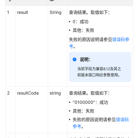
1
result
String
查询结果。取值如下：
简
介
0：成功
其他：失败
接
失败的原因说明请参见
错误码参
口
考
。
说
明
说明：
实
当前字段为兼容8.12及其之
时
前版本接口响应参数使用。
数
据
2
resultCode
string
查询结果。取值如下：
查
询
"0100000"：成功
类
其他：失败
接
失败的原因说明请参见
错误码
口
参考
。
VDN