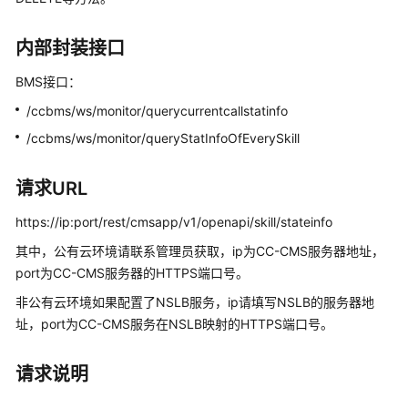
指
南
内部封装接口
价
BMS接口：
格
说
/ccbms/ws/monitor/querycurrentcallstatinfo
明
/ccbms/ws/monitor/queryStatInfoOfEverySkill
开
发
请求URL
指
https://ip:port/rest/cmsapp/v1/openapi/skill/stateinfo
南
其中，公有云环境请联系管理员获取，ip为CC-CMS服务器地址，
API
port为CC-CMS服务器的HTTPS端口号。
参
非公有云环境如果配置了NSLB服务，ip请填写NSLB的服务器地
考
址，port为CC-CMS服务在NSLB映射的HTTPS端口号。
接
口
请求说明
鉴