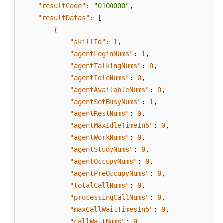
"resultCode"
:
"0100000"
,
队
列
"resultDatas"
:
[
的
{
详
"skillId"
:
1
,
细
"agentLoginNums"
:
1
,
统
"agentTalkingNums"
:
0
,
计
"agentIdleNums"
:
0
,
信
"agentAvailableNums"
:
0
,
息
"agentSetBusyNums"
:
1
,
"agentRestNums"
:
0
,
批
"agentMaxIdleTimeIn5"
:
0
,
量
"agentWorkNums"
:
0
,
查
"agentStudyNums"
:
0
,
询
技
"agentOccupyNums"
:
0
,
能
"agentPreOccupyNums"
:
0
,
队
"totalCallNums"
:
0
,
列
"processingCallNums"
:
0
,
上
"maxCallWaitTimesIn5"
:
0
,
的
"callWaitNums"
:
0
,