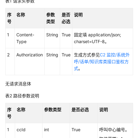
权
表1
请求头参数
方
式
序
名称
参数
是否
说明
号
类型
必选
系
1
Content-
String
True
固定填 application/json;
统
Type
charset=UTF-8。
配
置
2
Authorization
String
True
生成方式参见
C2 监控/系统外
类
呼/话单/知识库类接口鉴权方
接
式
。
口
参
考
无请求消息体
（API
表2
路径参数说明
Fabric）
序
名称
参数类型
是否必选
说明
座
号
席
操
1
ccId
int
True
呼叫中心编号。
作
类