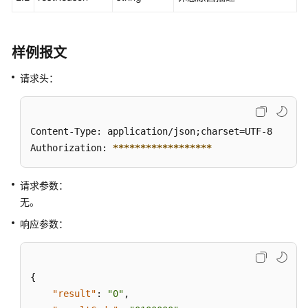
息
查
样例报文
询
指
请求头：
定
VDN
下
的
Content-Type: application/json;charset=UTF-8

座
Authorization: 
****
****
****
****
**
席
休
请求参数：
息
无。
情
况
响应参数：
查
询
{
指
"result"
:
"0"
,
定