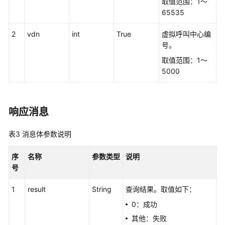
取值范围：1～
接
65535
口
参
2
vdn
int
True
虚拟呼叫中心编
考
号。
取值范围：1～
监
5000
控
类
接
响应消息
口
参
考
表3
消息体参数说明
前
序
名称
参数类型
说明
言
号
1
result
String
查询结果。取值如下：
修
改
0：成功
记
其他：失败
录