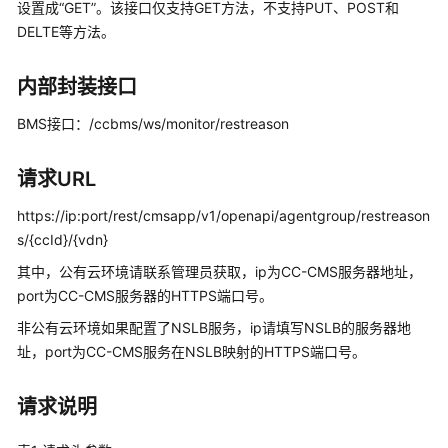
指
设置成“GET”。该接口仅支持GET方法，不支持PUT、POST和
南
DELTE等方法。
价
内部封装接口
格
说
BMS接口：/ccbms/ws/monitor/restreason
明
请求URL
开
发
https://ip:port/rest/cmsapp/v1/openapi/agentgroup/restreason
指
s/{ccId}/{vdn}
南
其中，公有云环境请联系管理员获取，ip为CC-CMS服务器地址，
API
port为CC-CMS服务器的HTTPS端口号。
参
非公有云环境如果配置了NSLB服务，ip请填写NSLB的服务器地
考
址，port为CC-CMS服务在NSLB映射的HTTPS端口号。
接
请求说明
口
鉴