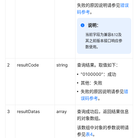
失败的原因说明请参见
错误
码参考
。
简
介
说明：
接
当前字段为兼容8.12及
口
其之前版本接口响应参
说
数使用。
明
2
resultCode
string
查询结果。取值如下：
实
"0100000"：成功
时
数
其他：失败
据
失败的原因说明请参见
错
查
误码参考
。
询
类
3
resultDatas
array
查询成功后，返回结果信息
接
的对象数组。
口
该数组中对象的参数说明请
参见
表4
。
VDN