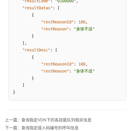
"resultCode"
:
"0100000"
,
VDN
"resultDatas"
:
[
下
{
的
座
"restReasonId"
:
100
,
席
"restReason"
:
"身体不适"
电
}
话
]
,
号
"resultDesc"
:
[
码
{
"restReasonId"
:
100
,
查
"restReason"
:
"身体不适"
询
}
指
]
定
}
VDN
下
的
所
有
上一篇：查询指定VDN下的各技能队列相关信息
座
下一篇：查询指定接入码编号的呼叫信息