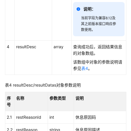
维
说明：
度
实
当前字段为兼容8.12及
其之前版本接口响应参
时
数使用。
接
口
4
resultDesc
array
查询成功后，返回结果信息
查
的对象数组。
询
该数组中对象的参数说明请
指
参见
表4
。
定
VDN
下
表4
resultDesc/resultDatas对象参数说明
的
系
序
名称
参数类型
说明
统
号
接
入
2.1
restReasonId
int
休息原因码
码
信
2.2
restReason
string
休息原因描述