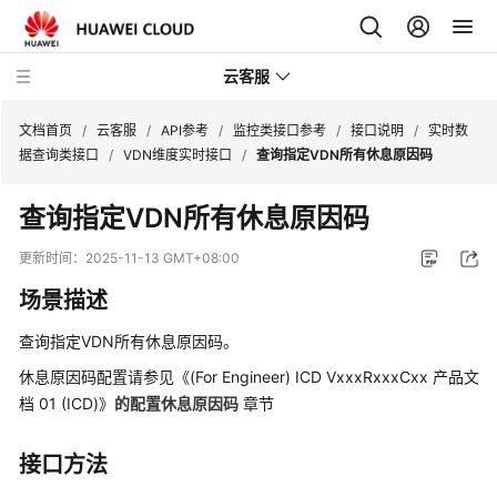
云客服
文档首页
/
云客服
/
API参考
/
监控类接口参考
/
接口说明
/
实时数
据查询类接口
/
VDN维度实时接口
/
查询指定VDN所有休息原因码
产
查询指定VDN所有休息原因码
品
介
更新时间：
2025-11-13 GMT+08:00
绍
场景描述
快
查询指定VDN所有休息原因码。
速
入
休息原因码配置请参见《(For Engineer) ICD VxxxRxxxCxx 产品文
门
档 01 (ICD)》
的配置休息原因码
章节
用
接口方法
户