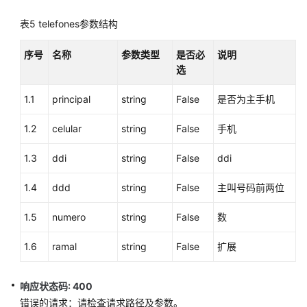
信
表5
telefones参数结构
息
（chat_itau_telefone）
序号
名称
参数类型
是否必
说明
选
根
据
1.1
principal
string
False
是否为主手机
email
查
1.2
celular
string
False
手机
询
客
1.3
ddi
string
False
ddi
户
信
1.4
ddd
string
False
主叫号码前两位
息
（
1.5
numero
string
False
数
chat_itau_email）
1.6
ramal
string
False
扩展
根
据
响应状态码: 400
客
错误的请求：请检查请求路径及参数。
户