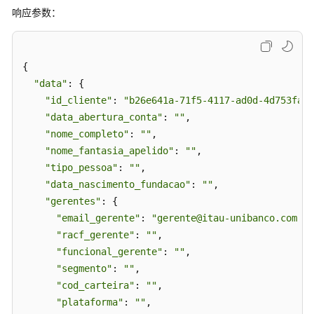
（chat_itau_codigo）
响应参数：
根
据
{

clienteId
查
"data"
: {

询
"id_cliente"
: 
"b26e641a-71f5-4117-ad0d-4d753faeb
客
"data_abertura_conta"
: 
""
,

户
"nome_completo"
: 
""
,

数
"nome_fantasia_apelido"
: 
""
,

据
"tipo_pessoa"
: 
""
,

（chat_itau_cliente）
"data_nascimento_fundacao"
: 
""
,

"gerentes"
: {

根
"email_gerente"
: 
"gerente@itau-unibanco.com.br
据
"racf_gerente"
: 
""
,

投
"funcional_gerente"
: 
""
,

资
"segmento"
人
: 
""
,

查
"cod_carteira"
: 
""
,

询
"plataforma"
: 
""
,
