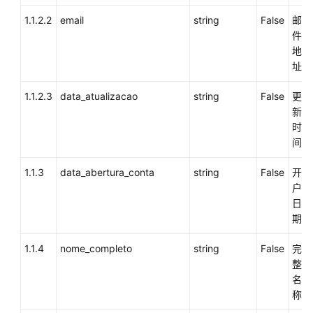
成
1.1.2.2
email
string
False
邮
件
联
地
邦
址
用
户
1.1.2.3
data_atualizacao
string
False
更
管
新
理
时
接
间
口
1.1.3
data_abertura_conta
string
False
开
网
户
页
日
客
期
户
端
1.1.4
nome_completo
string
False
完
接
整
入
名
称
概