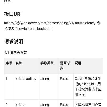
指
POST
南
接口URI
价
格
https://域名/apiaccess/rest/ccmessaging/v1/itau/telefone，例
说
如域名是service.besclouds.com
明
请求说明
开
发
表1
请求头参数
指
南
序号
名称
参数类型
是否必
说明
选
API
参
1
x-itau-apikey
string
False
Oauth身份验证生
考
成的client_id，用
于授权消费请求应
接
用程序。
口
鉴
2
x-itau-
string
False
关联标识符用作审