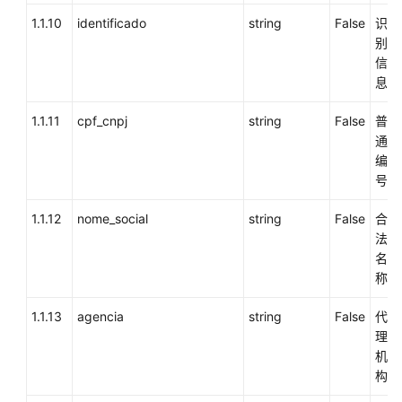
验
1.1.10
identificado
string
False
识
证
别
信
更
息
多
接
1.1.11
cpf_cnpj
string
False
普
口
通
参
编
考
号
创
1.1.12
nome_social
string
False
合
建
法
匿
名
名
称
通
话
1.1.13
agencia
string
False
代
(createcall)
理
机
丢
构
弃