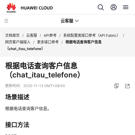
云客服
文档首页
/
云客服
/
API参考
/
系统配置类接口参考（API Fabric）
/
网页客户端接入
/
更多接口参考
/
根据电话查询客户信息
（chat_itau_telefone）
产
品
根据电话查询客户信息
介
（chat_itau_telefone）
绍
更新时间：
2025-11-13 GMT+08:00
快
速
场景描述
入
门
根据电话查询客户信息。
用
接口方法
户