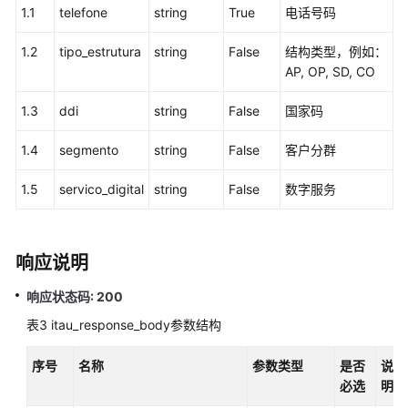
1.1
telefone
string
True
电话号码
中
心
1.2
tipo_estrutura
string
False
结构类型，例如：
配
AP, OP, SD, CO
置
类
1.3
ddi
string
False
国家码
接
口
1.4
segmento
string
False
客户分群
移
1.5
servico_digital
string
False
数字服务
动
座
席
响应说明
和
双
响应状态码: 200
呼
功
表3
itau_response_body参数结构
能
集
序号
名称
参数类型
是否
说
成
必选
明