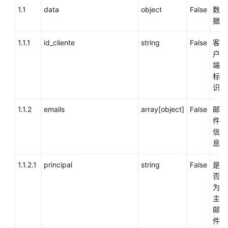
语
1.1
data
object
False
数
音
据
通
1.1.1
知
id_cliente
string
False
客
功
户
能
端
集
标
成
识
1.1.2
emails
array[object]
False
邮
手
件
机
信
接
息
听
（离
1.1.2.1
principal
string
False
是
线
否
座
为
席）
主
功
邮
能
件
集