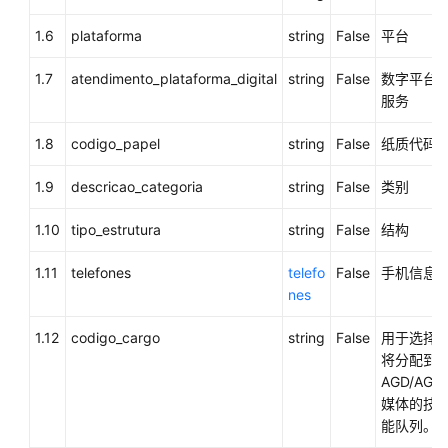
谈
工
1.6
plataforma
string
False
平台
作
台
1.7
atendimento_plataforma_digital
string
False
数字平台
当
服务
前
交
1.8
codigo_papel
string
False
纸质代码
谈
的
1.9
descricao_categoria
string
False
类别
消
息
1.10
tipo_estrutura
string
False
结构
（getUserInfoBycallId）
1.11
telefones
telefo
False
手机信息
根
nes
据
电
1.12
codigo_cargo
string
False
用于选择
话
将分配到
查
AGD/AGF
询
媒体的技
客
能队列。
户