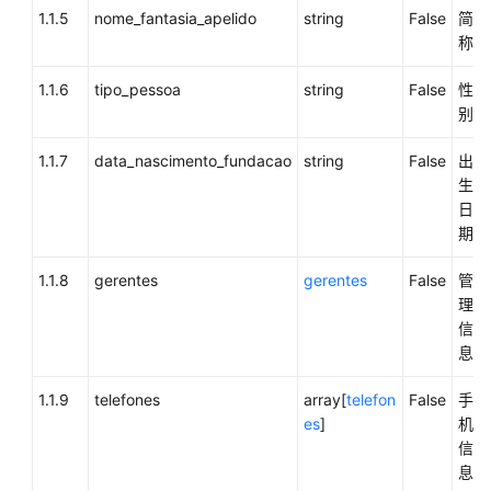
述
1.1.5
nome_fantasia_apelido
string
False
简
称
集
成
1.1.6
tipo_pessoa
string
False
性
场
别
景
1.1.7
data_nascimento_fundacao
string
False
出
开
生
发
日
前
期
准
1.1.8
gerentes
备
gerentes
False
管
理
信
集
息
成
开
1.1.9
telefones
array[
telefon
False
手
发
es
]
机
信
测
息
试