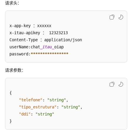
请求头：
账
户
查
询
x-app-key ：xxxxxx

客
x-itau-apikey ： 12323213 

户
Content-Type ：application/json

信
userName:chat
_itau_
oiap

息
password:
****
****
****
****
（chat_itau_contas）
根
请求参数：
据
账
户
{
查
"telefone"
:
"string"
,
询
"tipo_estrutura"
:
"string"
,
客
"ddi"
:
户
"string"
信
}
息