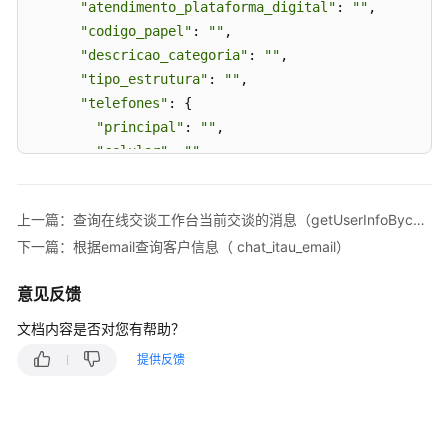
与
"atendimento_plataforma_digital"
: 
""
,

会
"codigo_papel"
: 
""
,

者
"descricao_categoria"
: 
""
,

（chat_itau_atendentes）
"tipo_estrutura"
: 
""
,

"telefones"
: {

推
"principal"
: 
""
,

送
"celular"
: 
""
,

消
"ddi"
: 
""
,

息
"ddd"
: 
""
,

（pushMsg）
上一篇：查询在线交谈工作台当前交谈的消息（getUserInfoBycallId）
"numero"
: 
""
,

下一篇：根据email查询客户信息（ chat_itau_email）
通
"ramal"
: 
""
知
      }

功
意见反馈
    },

能
"identificado"
: 
"Identificado"
,

文档内容是否对您有帮助？
集
"cpf_cnpj"
: 
""
,

成
提供反馈
"nome_social"
: 
""
,

"agencia"
: 
"1501"
,

智
"conta_corrente"
: 
"098797"
能
  }

质