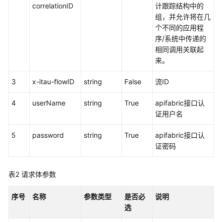
权
correlationID
计跟踪结构中的
方
组，并允许将在几
式
个不同的应用程
序/系统中传递的
系
相同调用关联起
统
来。
配
置
3
x-itau-flowID
string
False
流ID
类
接
4
userName
string
True
apifabric接口认
口
证用户名
参
考
5
password
string
True
apifabric接口认
（API
证密码
Fabric）
表2
请求体参数
概
述
序号
名称
参数类型
是否必
说明
选
呼
叫