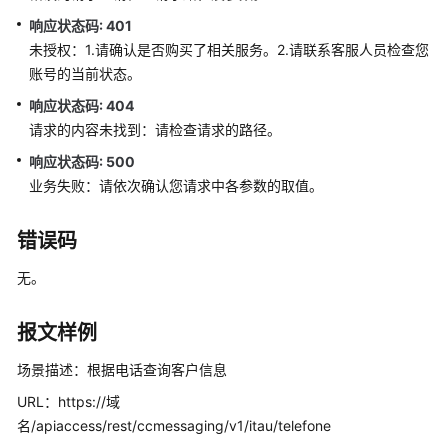
CPF
响应状态码: 401
或
未授权：1.请确认是否购买了相关服务。2.请联系客服人员检查您
CNPJ
账号的当前状态。
查
询
响应状态码: 404
客
请求的内容未找到：请检查请求的路径。
户
响应状态码: 500
信
业务失败：请依次确认您请求中各参数的取值。
息
（chat_itau_cpfcnpj）
错误码
调
无。
用
PS7
接
报文样例
口
场景描述：根据电话查询客户信息
（chat_itau_contextos）
URL：https://域
根
名/apiaccess/rest/ccmessaging/v1/itau/telefone
据