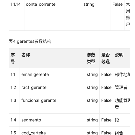
邮
1.1.14
conta_corrente
string
False
常
件
用
（chat_dropMail）
账
户
提
供
表4
gerentes参数结构
whatsapp
发
序
名称
参数
是否
说明
送
号
类型
必选
下
行
1.1
email_gerente
string
False
邮件地址
消
息
1.2
racf_gerente
string
False
管理者
（sendWhatsappMessage）
1.3
funcional_gerente
string
False
功能管理
查
者
询
在
1.4
segmento
string
False
段
线
交
1.5
cod_carteira
string
False
组合