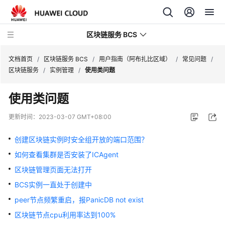
区块链服务 BCS
文档首页
/
区块链服务 BCS
/
用户指南（阿布扎比区域）
/
常见问题
/
区块链服务
/
实例管理
/
使用类问题
最
使用类问题
新
动
更新时间：
2023-03-07 GMT+08:00
态
创建区块链实例时安全组开放的端口范围？
产
如何查看集群是否安装了ICAgent
品
介
区块链管理页面无法打开
绍
BCS实例一直处于创建中
peer节点频繁重启，报PanicDB not exist
计
费
区块链节点cpu利用率达到100%