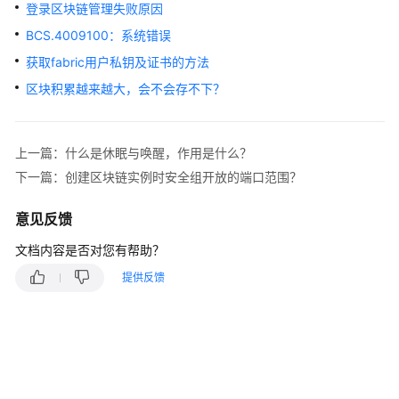
说
登录区块链管理失败原因
明
BCS.4009100：系统错误
快
获取fabric用户私钥及证书的方法
速
区块积累越来越大，会不会存不下？
入
门
上一篇：什么是休眠与唤醒，作用是什么？
用
下一篇：创建区块链实例时安全组开放的端口范围？
户
指
意见反馈
南
文档内容是否对您有帮助？
最
提供反馈
佳
实
践
开
发