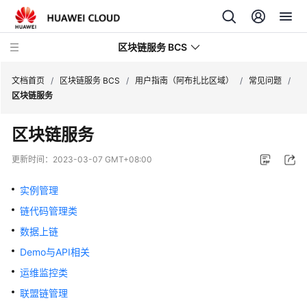
区块链服务 BCS
文档首页
/
区块链服务 BCS
/
用户指南（阿布扎比区域）
/
常见问题
/
区块链服务
最
区块链服务
新
动
更新时间：
2023-03-07 GMT+08:00
态
实例管理
产
链代码管理类
品
介
数据上链
绍
Demo与API相关
运维监控类
计
费
联盟链管理