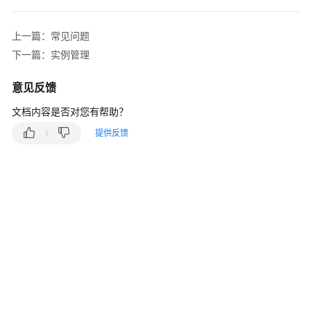
说
明
上一篇：常见问题
快
下一篇：实例管理
速
入
意见反馈
门
文档内容是否对您有帮助？
用
提供反馈
户
指
南
最
佳
实
践
开
发