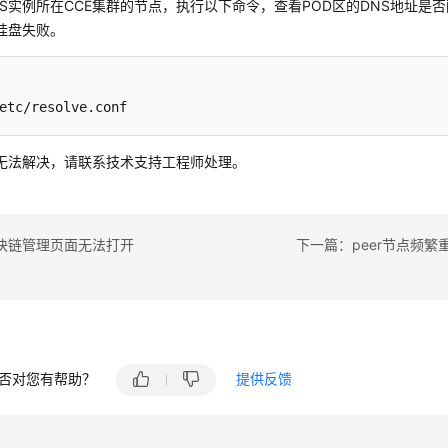
CS实例所在CCE集群的节点，执行以下命令，查看POD区的DNS地址是
挂盘失败。
etc/resolve.conf
无法解决，请联系技术支持工程师处理。
块链管理页面无法打开
下一篇：peer节点频繁重启，报
否对您有帮助？
提供反馈