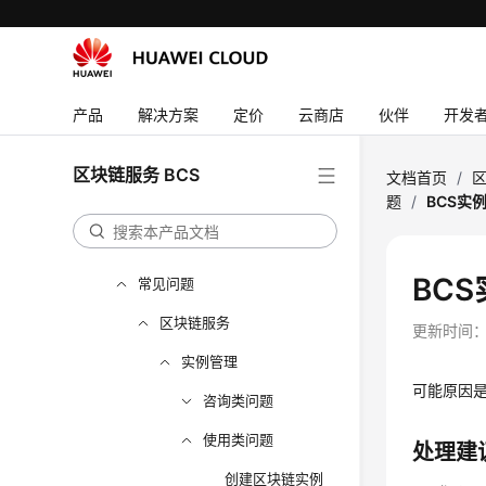
常见问题
视频帮助
更多文档
产品
解决方案
定价
云商店
伙伴
开发
用户指南（阿布扎比区域）
区块链服务 BCS
文档首页
/
区
产品介绍
题
/
BCS实
Hyperledger Fabric增强版管
理
BC
常见问题
区块链服务
更新时间
实例管理
可能原因
咨询类问题
使用类问题
处理建
创建区块链实例