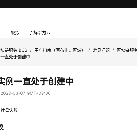
者
服务
了解华为云
块链服务 BCS
/
用户指南（阿布扎比区域）
/
常见问题
/
区块链服
例一直处于创建中
S实例一直处于创建中
：
2023-03-07 GMT+08:00
是挂盘失败。
议