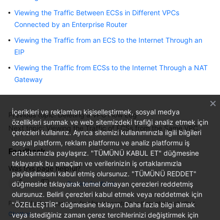
User
Viewing the Traffic Between ECSs in Different VPCs
Guide
Connected by an Enterprise Router
Viewing the Traffic from an ECS to the Internet Through an
Best
Practices
EIP
Viewing the Traffic from ECSs to the Internet Through a NAT
API
Gateway
Reference
SDK
İçerikleri ve reklamları kişiselleştirmek, sosyal medya
Previous topic: Deleting a VPC Flow Log
Reference
özellikleri sunmak ve web sitemizdeki trafiği analiz etmek için
Next topic: Viewing the Traffic of ECSs from the Same VPC
çerezleri kullanırız. Ayrıca sitemizi kullanımınızla ilgili bilgileri
FAQs
sosyal platform, reklam platformu ve analiz platformu iş
Feedback
ortaklarımızla paylaşırız. "TÜMÜNÜ KABUL ET" düğmesine
tıklayarak bu amaçları ve verilerinizin iş ortaklarımızla
Videos
Was this page helpful?
paylaşılmasını kabul etmiş olursunuz. "TÜMÜNÜ REDDET"
düğmesine tıklayarak temel olmayan çerezleri reddetmiş
Provide feedback
Glossary
olursunuz. Belirli çerezleri kabul etmek veya reddetmek için
For any further questions, feel free to contact us through the chatbot.
"ÖZELLEŞTİR" düğmesine tıklayın. Daha fazla bilgi almak
More
Chatbot
veya istediğiniz zaman çerez tercihlerinizi değiştirmek için
Documents