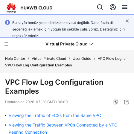
Bu sayfa henüz yerel dilinizde mevcut değildir. Daha fazla dil
seçeneği eklemek için yoğun bir şekilde çalışıyoruz. Desteğiniz için
teşekkür ederiz.
Virtual Private Cloud
Help Center
/
Virtual Private Cloud
/
User Guide
/
VPC Flow Log
/
VPC Flow Log Configuration Examples
What's
VPC Flow Log Configuration
New
Examples
Service
Updated on
2026-07-28 GMT+08:00
Overview
Viewing the Traffic of ECSs from the Same VPC
Getting
Started
Viewing the Traffic Between VPCs Connected by a VPC
Peering Connection