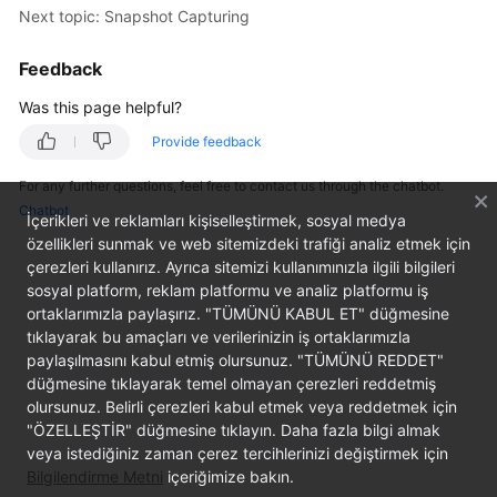
Next topic: Snapshot Capturing
Getting
Started
Feedback
User
Was this page helpful?
Guide
Provide feedback
Best
For any further questions, feel free to contact us through the chatbot.
Practices
Chatbot
İçerikleri ve reklamları kişiselleştirmek, sosyal medya
API
özellikleri sunmak ve web sitemizdeki trafiği analiz etmek için
çerezleri kullanırız. Ayrıca sitemizi kullanımınızla ilgili bilgileri
Reference
sosyal platform, reklam platformu ve analiz platformu iş
ortaklarımızla paylaşırız. "TÜMÜNÜ KABUL ET" düğmesine
SDK
tıklayarak bu amaçları ve verilerinizin iş ortaklarımızla
Reference
paylaşılmasını kabul etmiş olursunuz. "TÜMÜNÜ REDDET"
düğmesine tıklayarak temel olmayan çerezleri reddetmiş
FAQs
olursunuz. Belirli çerezleri kabul etmek veya reddetmek için
"ÖZELLEŞTİR" düğmesine tıklayın. Daha fazla bilgi almak
Troubleshooting
veya istediğiniz zaman çerez tercihlerinizi değiştirmek için
Bilgilendirme Metni
içeriğimize bakın.
Videos