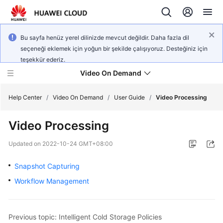
Bu sayfa henüz yerel dilinizde mevcut değildir. Daha fazla dil
seçeneği eklemek için yoğun bir şekilde çalışıyoruz. Desteğiniz için
teşekkür ederiz.
Video On Demand
Help Center
/
Video On Demand
/
User Guide
/
Video Processing
Video Processing
What's
New
Updated on
2022-10-24 GMT+08:00
Product
Snapshot Capturing
Bulletin
Workflow Management
Service
Overview
Previous topic: Intelligent Cold Storage Policies