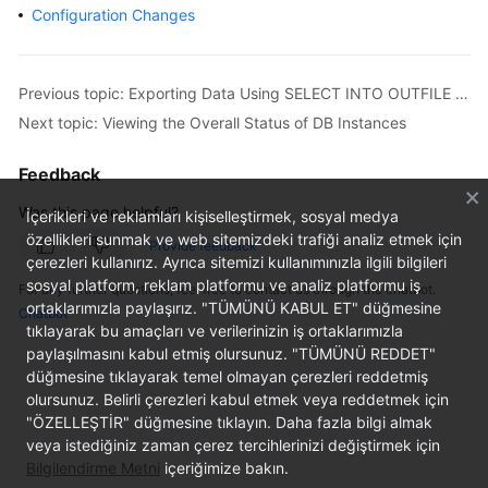
Configuration Changes
Overview
Billing
Previous topic: Exporting Data Using SELECT INTO OUTFILE OBS
Next topic: Viewing the Overall Status of DB Instances
Getting
Started
Feedback
Kernel
Was this page helpful?
İçerikleri ve reklamları kişiselleştirmek, sosyal medya
özellikleri sunmak ve web sitemizdeki trafiği analiz etmek için
User
Provide feedback
çerezleri kullanırız. Ayrıca sitemizi kullanımınızla ilgili bilgileri
Guide
sosyal platform, reklam platformu ve analiz platformu iş
For any further questions, feel free to contact us through the chatbot.
ortaklarımızla paylaşırız. "TÜMÜNÜ KABUL ET" düğmesine
Chatbot
Best
tıklayarak bu amaçları ve verilerinizin iş ortaklarımızla
Practices
paylaşılmasını kabul etmiş olursunuz. "TÜMÜNÜ REDDET"
düğmesine tıklayarak temel olmayan çerezleri reddetmiş
Performance
olursunuz. Belirli çerezleri kabul etmek veya reddetmek için
White
"ÖZELLEŞTİR" düğmesine tıklayın. Daha fazla bilgi almak
Paper
veya istediğiniz zaman çerez tercihlerinizi değiştirmek için
Bilgilendirme Metni
içeriğimize bakın.