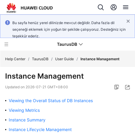
Bu sayfa henüz yerel dilinizde mevcut değildir. Daha fazla dil
seçeneği eklemek için yoğun bir şekilde çalışıyoruz. Desteğiniz için
teşekkür ederiz.
TaurusDB
Help Center
/
TaurusDB
/
User Guide
/
Instance Management
Instance Management
Updated on
2026-07-21 GMT+08:00
What's
New
Viewing the Overall Status of DB Instances
Viewing Metrics
Product
Instance Summary
Bulletin
Instance Lifecycle Management
Service