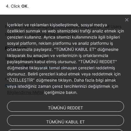
Permissions
Click
OK
.
İçerikleri ve reklamları kişiselleştirmek, sosyal medya
Previous topic: Managing Permissions Assigned to IAM Users
özellikleri sunmak ve web sitemizdeki trafiği analiz etmek için
Next topic: User Group Management
çerezleri kullanırız. Ayrıca sitemizi kullanımınızla ilgili bilgileri
sosyal platform, reklam platformu ve analiz platformu iş
Feedback
ortaklarımızla paylaşırız. "TÜMÜNÜ KABUL ET" düğmesine
tıklayarak bu amaçları ve verilerinizin iş ortaklarımızla
Was this page helpful?
paylaşılmasını kabul etmiş olursunuz. "TÜMÜNÜ REDDET"
düğmesine tıklayarak temel olmayan çerezleri reddetmiş
Provide feedback
olursunuz. Belirli çerezleri kabul etmek veya reddetmek için
For any further questions, feel free to contact us through the chatbot.
"ÖZELLEŞTİR" düğmesine tıklayın. Daha fazla bilgi almak
Chatbot
veya istediğiniz zaman çerez tercihlerinizi değiştirmek için
Bilgilendirme Metni
içeriğimize bakın.
TÜMÜNÜ REDDET
TÜMÜNÜ KABUL ET