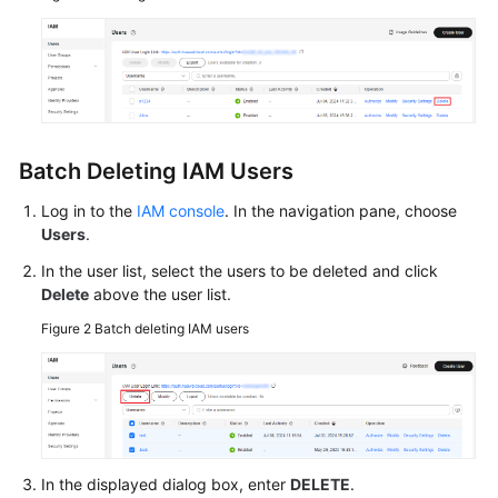
Documents
General
Reference
Glossary
Batch Deleting IAM Users
Shared
Log in to the
IAM console
. In the navigation pane, choose
Responsibilities
Users
.
In the user list, select the users to be deleted and click
Service
Delete
above the user list.
Level
Agreement
Figure 2
Batch deleting IAM users
White
Papers
Endpoints
In the displayed dialog box, enter
DELETE
.