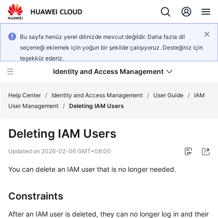
Bu sayfa henüz yerel dilinizde mevcut değildir. Daha fazla dil
seçeneği eklemek için yoğun bir şekilde çalışıyoruz. Desteğiniz için
teşekkür ederiz.
Identity and Access Management
Help Center
/
Identity and Access Management
/
User Guide
/
IAM
User Management
/
Deleting IAM Users
Deleting IAM Users
What's
Updated on
2026-02-06 GMT+08:00
New
You can delete an IAM user that is no longer needed.
Service
Constraints
Overview
After an IAM user is deleted, they can no longer log in and their
Getting