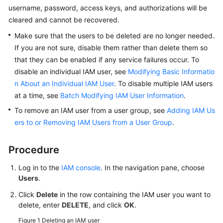
username, password, access keys, and authorizations will be
Started
cleared and cannot be recovered.
User
Make sure that the users to be deleted are no longer needed.
Guide
If you are not sure, disable them rather than delete them so
that they can be enabled if any service failures occur. To
Best
disable an individual IAM user, see
Modifying Basic Informatio
Practices
n About an Individual IAM User
. To disable multiple IAM users
at a time, see
Batch Modifying IAM User Information
.
API
To remove an IAM user from a user group, see
Adding IAM Us
Reference
ers to or Removing IAM Users from a User Group
.
SDK
Reference
Procedure
Log in to the
IAM console
. In the navigation pane, choose
FAQs
Users
.
Videos
Click
Delete
in the row containing the IAM user you want to
delete, enter
DELETE
, and click
OK
.
More
Figure 1
Deleting an IAM user