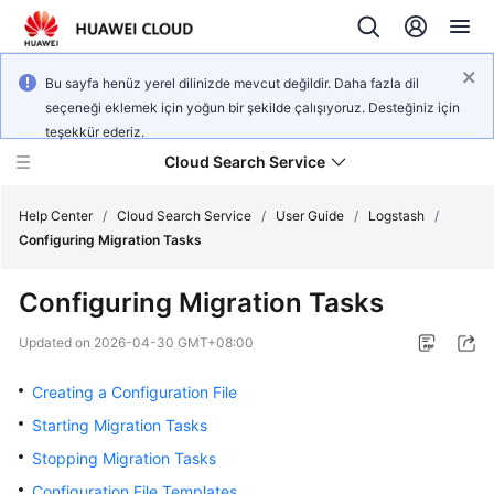
Bu sayfa henüz yerel dilinizde mevcut değildir. Daha fazla dil
seçeneği eklemek için yoğun bir şekilde çalışıyoruz. Desteğiniz için
teşekkür ederiz.
Cloud Search Service
Help Center
/
Cloud Search Service
/
User Guide
/
Logstash
/
Configuring Migration Tasks
Configuring Migration Tasks
What's
Updated on
2026-04-30 GMT+08:00
New
Creating a Configuration File
Product
Starting Migration Tasks
Bulletin
Stopping Migration Tasks
Configuration File Templates
Service