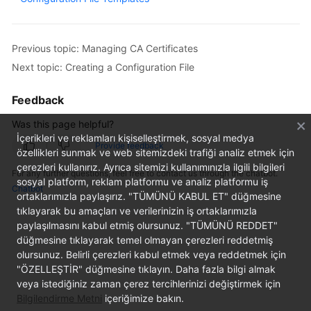
Overview
Billing
Previous topic: Managing CA Certificates
Next topic: Creating a Configuration File
Getting
Started
Feedback
Was this page helpful?
User
İçerikleri ve reklamları kişiselleştirmek, sosyal medya
Guide
Provide feedback
özellikleri sunmak ve web sitemizdeki trafiği analiz etmek için
çerezleri kullanırız. Ayrıca sitemizi kullanımınızla ilgili bilgileri
Best
For any further questions, feel free to contact us through the chatbot.
sosyal platform, reklam platformu ve analiz platformu iş
Practices
Chatbot
ortaklarımızla paylaşırız. "TÜMÜNÜ KABUL ET" düğmesine
tıklayarak bu amaçları ve verilerinizin iş ortaklarımızla
API
paylaşılmasını kabul etmiş olursunuz. "TÜMÜNÜ REDDET"
Reference
düğmesine tıklayarak temel olmayan çerezleri reddetmiş
olursunuz. Belirli çerezleri kabul etmek veya reddetmek için
SDK
"ÖZELLEŞTİR" düğmesine tıklayın. Daha fazla bilgi almak
Reference
veya istediğiniz zaman çerez tercihlerinizi değiştirmek için
Bilgilendirme Metni
içeriğimize bakın.