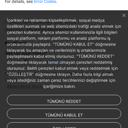
For details, see
Error Codes
.
İçerikleri ve reklamları kişiselleştirmek, sosyal medya
Previous topic: Deleting a DDM Account
özellikleri sunmak ve web sitemizdeki trafiği analiz etmek için
Next topic: Monitoring Management
çerezleri kullanırız. Ayrıca sitemizi kullanımınızla ilgili bilgileri
sosyal platform, reklam platformu ve analiz platformu iş
Feedback
ortaklarımızla paylaşırız. "TÜMÜNÜ KABUL ET" düğmesine
tıklayarak bu amaçları ve verilerinizin iş ortaklarımızla
Was this page helpful?
paylaşılmasını kabul etmiş olursunuz. "TÜMÜNÜ REDDET"
düğmesine tıklayarak temel olmayan çerezleri reddetmiş
Provide feedback
olursunuz. Belirli çerezleri kabul etmek veya reddetmek için
For any further questions, feel free to contact us through the chatbot.
"ÖZELLEŞTİR" düğmesine tıklayın. Daha fazla bilgi almak
Chatbot
veya istediğiniz zaman çerez tercihlerinizi değiştirmek için
Bilgilendirme Metni
içeriğimize bakın.
TÜMÜNÜ REDDET
TÜMÜNÜ KABUL ET