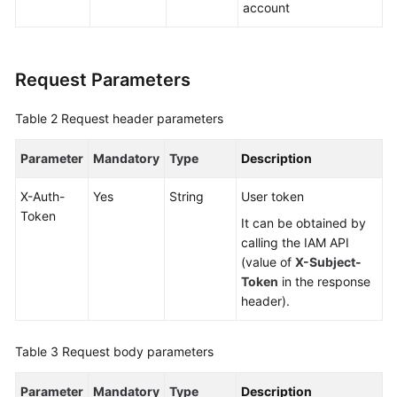
account
FAQs
Request Parameters
Videos
Table 2
Request header parameters
More
Documents
Parameter
Mandatory
Type
Description
General
X-Auth-
Yes
String
User token
Reference
Token
It can be obtained by
calling the IAM API
Glossary
(value of
X-Subject-
Token
in the response
Shared
header).
Responsibilities
Table 3
Request body parameters
Service
Level
Parameter
Mandatory
Type
Description
Agreement