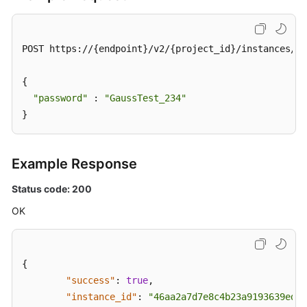
POST https://{endpoint}/v2/{project_id}/instances/{i
{

"password"
 : 
"GaussTest_234"
}
Example Response
Status code: 200
OK
{
"success"
:
true
,
"instance_id"
:
"46aa2a7d7e8c4b23a9193639ed49