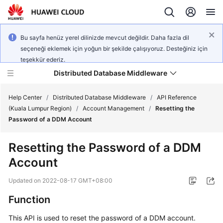
Bu sayfa henüz yerel dilinizde mevcut değildir. Daha fazla dil
seçeneği eklemek için yoğun bir şekilde çalışıyoruz. Desteğiniz için
teşekkür ederiz.
Distributed Database Middleware
Help Center
/
Distributed Database Middleware
/
API Reference
(Kuala Lumpur Region)
/
Account Management
/
Resetting the
Password of a DDM Account
What's
New
Resetting the Password of a DDM
Account
Product
Bulletin
Updated on
2022-08-17 GMT+08:00
Service
Function
Overview
This API is used to reset the password of a DDM account.