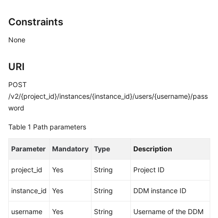
Billing
Constraints
Getting
None
Started
User
URI
Guide
POST
API
/v2/{project_id}/instances/{instance_id}/users/{username}/pass
Reference
word
Table 1
Path parameters
SDK
Reference
Parameter
Mandatory
Type
Description
Best
project_id
Yes
String
Project ID
Practices
instance_id
Yes
String
DDM instance ID
Performance
White
username
Yes
String
Username of the DDM
Paper