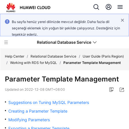
Bu sayfa henüz yerel dilinizde mevcut değildir. Daha fazla dil
seçeneği eklemek için yoğun bir şekilde çalışıyoruz. Desteğiniz için
teşekkür ederiz.
Relational Database Service
Help Center
/
Relational Database Service
/
User Guide (Paris Region)
/
Working with RDS for MySQL
/
Parameter Template Management
Parameter Template Management
Service
Updated on
2022-12-08 GMT+08:00
Overview
Suggestions on Tuning MySQL Parameters
Billing
Creating a Parameter Template
Modifying Parameters
Getting
Exporting a Parameter Template
Started