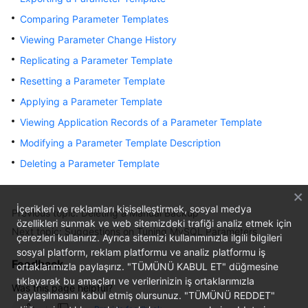
Comparing Parameter Templates
Kernels
Viewing Parameter Change History
Replicating a Parameter Template
User
Guide
Resetting a Parameter Template
Applying a Parameter Template
Best
Viewing Application Records of a Parameter Template
Practices
Modifying a Parameter Template Description
Performance
Deleting a Parameter Template
White
Paper
İçerikleri ve reklamları kişiselleştirmek, sosyal medya
Previous topic: Deleting a Manual Backup
API
özellikleri sunmak ve web sitemizdeki trafiği analiz etmek için
Next topic: Suggestions on Tuning MySQL Parameters
Reference
çerezleri kullanırız. Ayrıca sitemizi kullanımınızla ilgili bilgileri
sosyal platform, reklam platformu ve analiz platformu iş
Feedback
SDK
ortaklarımızla paylaşırız. "TÜMÜNÜ KABUL ET" düğmesine
Reference
tıklayarak bu amaçları ve verilerinizin iş ortaklarımızla
Was this page helpful?
paylaşılmasını kabul etmiş olursunuz. "TÜMÜNÜ REDDET"