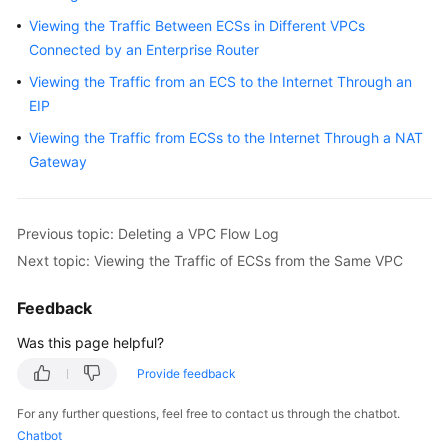
User
Viewing the Traffic Between ECSs in Different VPCs
Guide
Connected by an Enterprise Router
Viewing the Traffic from an ECS to the Internet Through an
Best
Practices
EIP
Viewing the Traffic from ECSs to the Internet Through a NAT
API
Gateway
Reference
SDK
Previous topic: Deleting a VPC Flow Log
Reference
Next topic: Viewing the Traffic of ECSs from the Same VPC
FAQs
Feedback
Videos
Was this page helpful?
Provide feedback
Glossary
For any further questions, feel free to contact us through the chatbot.
More
Chatbot
Documents