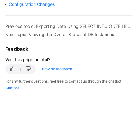
Configuration Changes
Overview
Billing
Previous topic: Exporting Data Using SELECT INTO OUTFILE OBS
Next topic: Viewing the Overall Status of DB Instances
Getting
Started
Feedback
Kernel
Was this page helpful?
User
Provide feedback
Guide
For any further questions, feel free to contact us through the chatbot.
Chatbot
Best
Practices
Performance
White
Paper