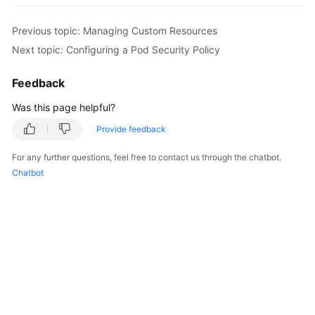
Overview
Previous topic: Managing Custom Resources
Billing
Next topic: Configuring a Pod Security Policy
Kubernetes
Feedback
Basics
Was this page helpful?
Getting
Provide feedback
Started
For any further questions, feel free to contact us through the chatbot.
Chatbot
User
Guide
Best
Practices
API
Reference