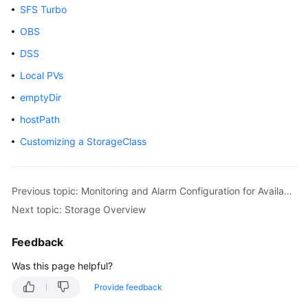
SFS Turbo
Overview
OBS
Billing
DSS
Local PVs
Kubernetes
Basics
emptyDir
hostPath
Getting
Started
Customizing a StorageClass
User
Guide
Previous topic: Monitoring and Alarm Configuration for Available IP Addresses of Subnets Associated with Clusters
Next topic: Storage Overview
Best
Practices
Feedback
API
Was this page helpful?
Reference
Provide feedback