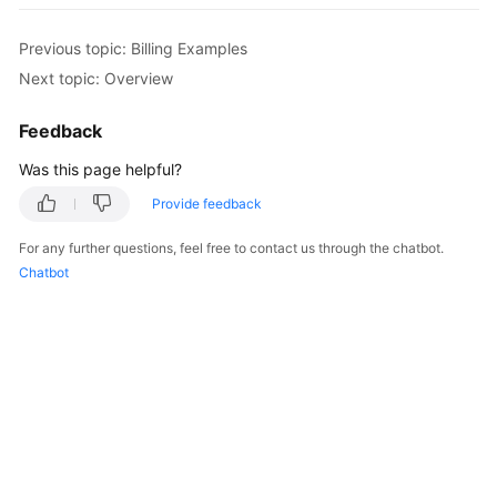
GeminiDB
Redis
Previous topic: Billing Examples
API
Next topic: Overview
GeminiDB
Feedback
Influx
API
Was this page helpful?
Provide feedback
GeminiDB
Cassandra
For any further questions, feel free to contact us through the chatbot.
API
Chatbot
GeminiDB
DynamoDB-
Compatible
API
GeminiDB
HBase
API