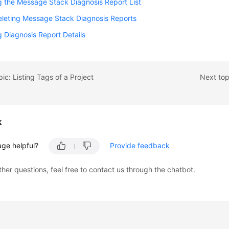
 the Message Stack Diagnosis Report List
eleting Message Stack Diagnosis Reports
 Diagnosis Report Details
ic: Listing Tags of a Project
Next top
k
age helpful?
Provide feedback
ther questions, feel free to contact us through the chatbot.