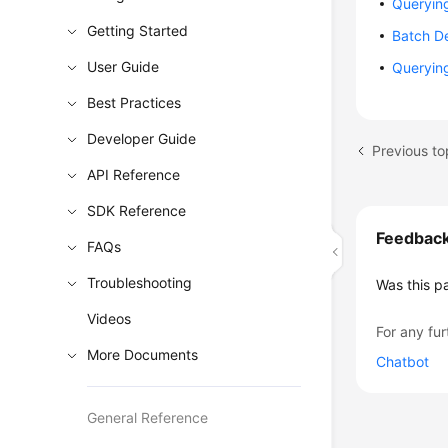
Querying
Getting Started
Batch D
User Guide
Querying
Best Practices
Developer Guide
Previous top
API Reference
SDK Reference
Feedbac
FAQs
Troubleshooting
Was this p
Videos
For any fur
More Documents
Chatbot
General Reference