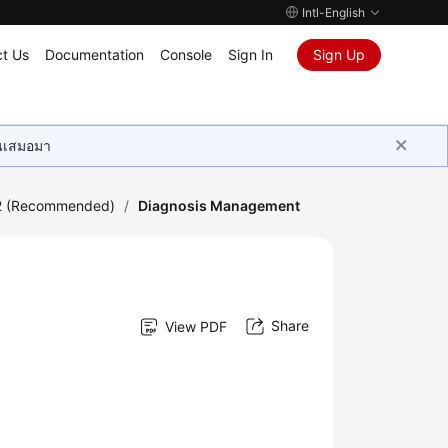
Intl-English
t Us
Documentation
Console
Sign In
Sign Up
ุนเสมอมา
2 (Recommended)
/
Diagnosis Management
Share
View PDF